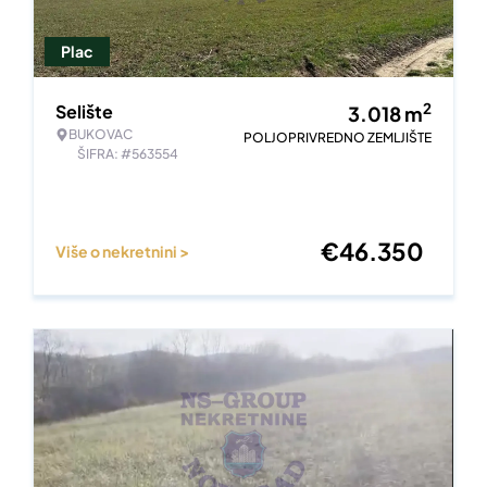
Plac
2
Selište
3.018
m
BUKOVAC
POLJOPRIVREDNO ZEMLJIŠTE
ŠIFRA: #563554
€
46.350
Više o nekretnini >