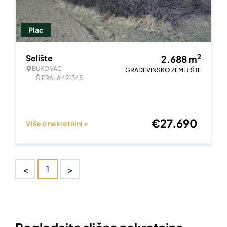
Plac
2
Selište
2.688
m
BUKOVAC
GRAĐEVINSKO ZEMLJIŠTE
ŠIFRA: #491345
€
27.690
Više o nekretnini >
<
>
1