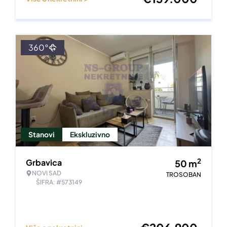
360°
Stanovi
Ekskluzivno
2
Grbavica
50
m
NOVI SAD
TROSOBAN
ŠIFRA: #573149