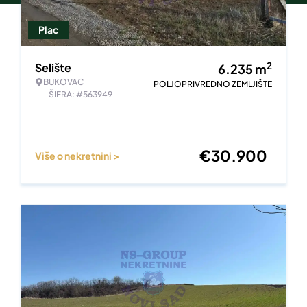
Plac
2
Selište
6.235
m
BUKOVAC
POLJOPRIVREDNO ZEMLJIŠTE
ŠIFRA: #563949
€
30.900
Više o nekretnini >