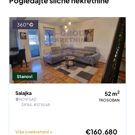
Pogledajte slične nekretnine
360°
Stanovi
2
Salajka
52
m
NOVI SAD
TROSOBAN
ŠIFRA: #575068
€
160.680
Više o nekretnini >