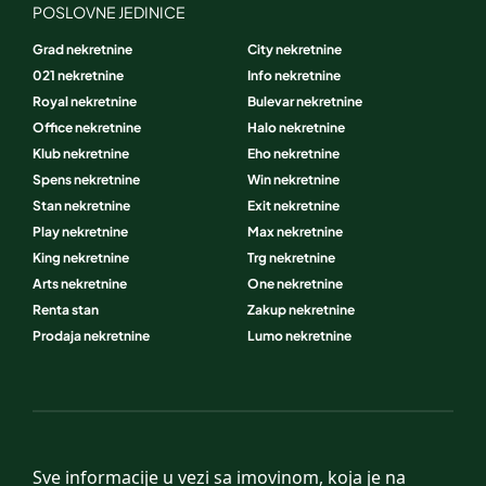
POSLOVNE JEDINICE
Grad nekretnine
City nekretnine
021 nekretnine
Info nekretnine
Royal nekretnine
Bulevar nekretnine
Office nekretnine
Halo nekretnine
Klub nekretnine
Eho nekretnine
Spens nekretnine
Win nekretnine
Stan nekretnine
Exit nekretnine
Play nekretnine
Max nekretnine
King nekretnine
Trg nekretnine
Arts nekretnine
One nekretnine
Renta stan
Zakup nekretnine
Prodaja nekretnine
Lumo nekretnine
Sve informacije u vezi sa imovinom, koja je na