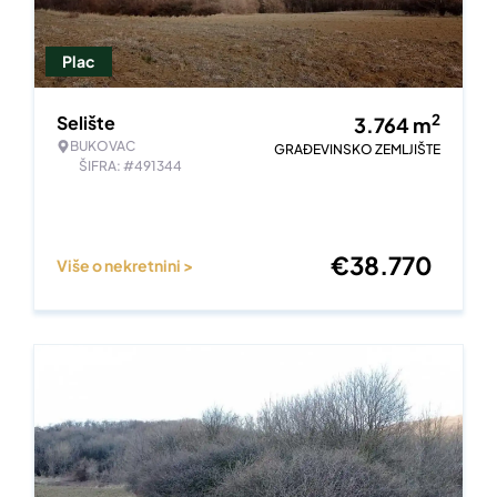
Plac
2
Selište
3.764
m
BUKOVAC
GRAĐEVINSKO ZEMLJIŠTE
ŠIFRA: #491344
€
38.770
Više o nekretnini >