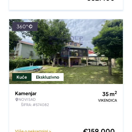
360°
Kuće
Ekskluzivno
2
Kamenjar
35
m
NOVI SAD
VIKENDICA
ŠIFRA: #574082
€
159.000
Više o nekretnini >