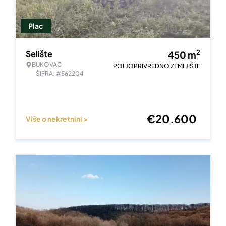
Plac
2
Selište
450
m
BUKOVAC
POLJOPRIVREDNO ZEMLJIŠTE
ŠIFRA: #562204
€
20.600
Više o nekretnini >