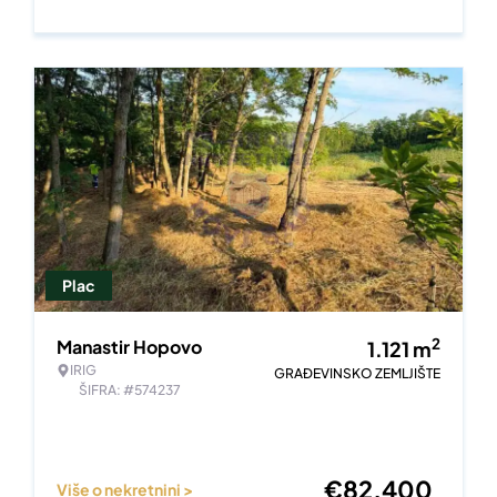
Plac
2
Manastir Hopovo
1.121
m
IRIG
GRAĐEVINSKO ZEMLJIŠTE
ŠIFRA: #574237
€
82.400
Više o nekretnini >