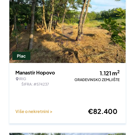
Plac
2
Manastir Hopovo
1.121
m
IRIG
GRAĐEVINSKO ZEMLJIŠTE
ŠIFRA: #574237
€
82.400
Više o nekretnini >