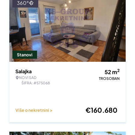
360°
Stanovi
2
Salajka
52
m
NOVI SAD
TROSOBAN
ŠIFRA: #575068
€
160.680
Više o nekretnini >