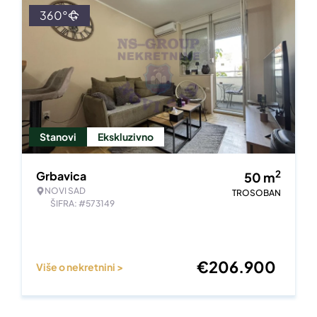
360°
Stanovi
Ekskluzivno
2
Grbavica
50
m
NOVI SAD
TROSOBAN
ŠIFRA: #573149
€
206.900
Više o nekretnini >