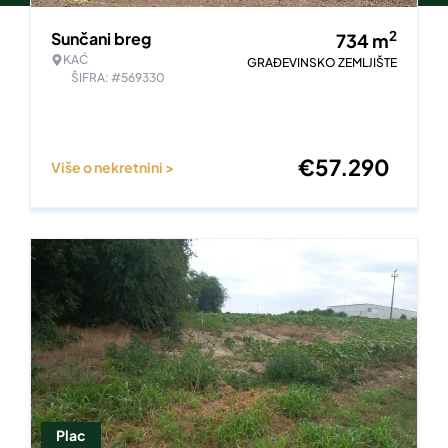
2
Sunčani breg
734
m
KAĆ
GRAĐEVINSKO ZEMLJIŠTE
ŠIFRA: #569330
€
57.290
Više o nekretnini >
Plac