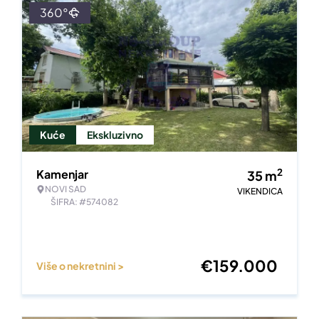
360°
Kuće
Ekskluzivno
2
Kamenjar
35
m
NOVI SAD
VIKENDICA
ŠIFRA: #574082
€
159.000
Više o nekretnini >