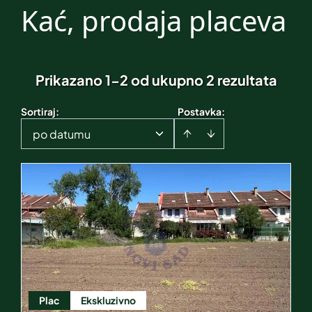
Kać, prodaja placeva
Prikazano 1-2 od ukupno 2 rezultata
Sortiraj
:
Postavka:
po datumu
Plac
Ekskluzivno