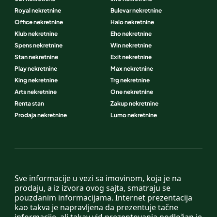
Royal nekretnine
Bulevar nekretnine
Office nekretnine
Halo nekretnine
Klub nekretnine
Eho nekretnine
Spens nekretnine
Win nekretnine
Stan nekretnine
Exit nekretnine
Play nekretnine
Max nekretnine
King nekretnine
Trg nekretnine
Arts nekretnine
One nekretnine
Renta stan
Zakup nekretnine
Prodaja nekretnine
Lumo nekretnine
Sve informacije u vezi sa imovinom, koja je na
prodaju, a iz izvora ovog sajta, smatraju se
pouzdanim informacijama. Internet prezentacija
kao takva je napravljena da prezentuje tačne