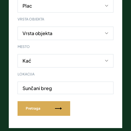
VRSTA OBJEKTA
MESTO
LOKACIJA
Sunčani breg
Pretraga