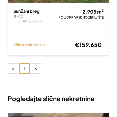
2
Sunčani breg
2.905
m
KAĆ
POLJOPRIVREDNO ZEMLJIŠTE
ŠIFRA: #530312
€
159.650
Više o nekretnini >
<
>
1
Pogledajte slične nekretnine