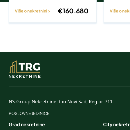
€
160.680
Više o nekretnini >
Više o nek
NS-Group Nekretnine doo Novi Sad, Reg.br. 711
POSLOVNE JEDINICE
Grad nekretnine
City nekret