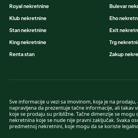
Royal nekretnine
Bulevar nek
Klub nekretnine
Eho nekretn
Stan nekretnine
Exit nekretn
King nekretnine
Trg nekretn
Renta stan
Zakup nekre
Sve informacije u vezi sa imovinom, koja je na prodaju,
napravljena da prezentuje tačne informacije, ali taka
koje se prodaju su približne. Tačne dimenzije se mogu d
nekretnina koje se nude nije pravni zaključak. Svaka o
predmetnoj nekretnini, koje mogu da se koriste legaln