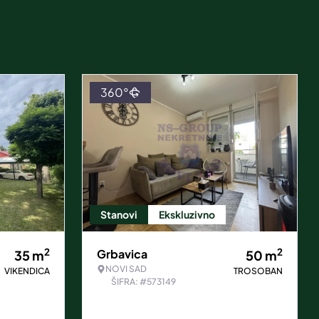
360°
Stanovi
Ekskluzivno
2
2
Grbavica
35
m
50
m
NOVI SAD
VIKENDICA
TROSOBAN
ŠIFRA: #573149