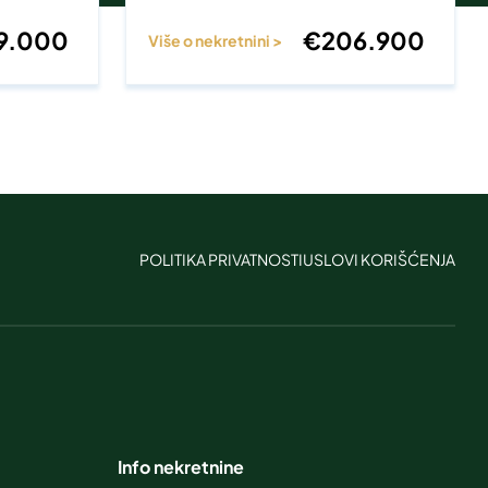
9.000
€
206.900
Više o nekretnini >
POLITIKA PRIVATNOSTI
USLOVI KORIŠĆENJA
Info nekretnine