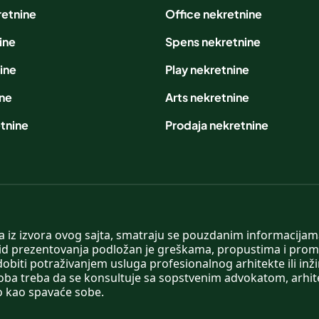
retnine
Office nekretnine
ine
Spens nekretnine
ine
Play nekretnine
ine
Arts nekretnine
tnine
Prodaja nekretnine
 a iz izvora ovog sajta, smatraju se pouzdanim informacijama
v vid prezentovanja podložan je greškama, propustima i pro
obiti potraživanjem usluga profesionalnog arhitekte ili inž
soba treba da se konsultuje sa sopstvenim advokatom, arhi
o kao spavaće sobe.