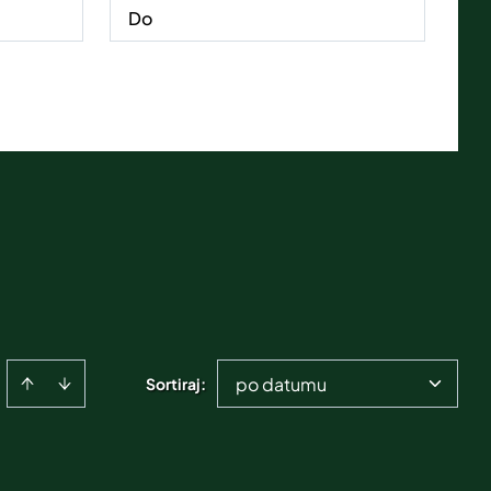
po datumu
Sortiraj
: