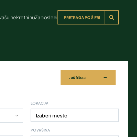
vašu nekretninu
Zaposleni
Još filtera
LOKACIJA
Izaberi mesto
POVRŠINA