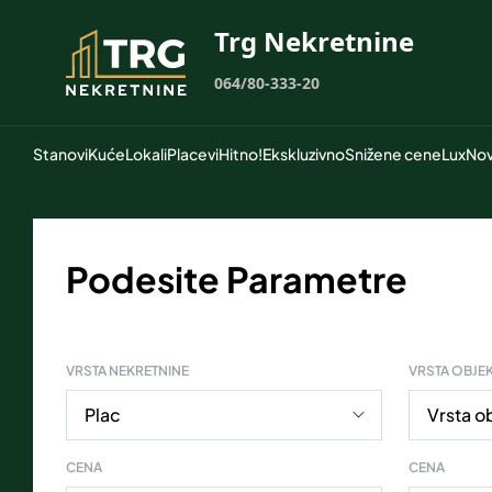
Trg Nekretnine
064/80-333-20
Stanovi
Kuće
Lokali
Placevi
Hitno!
Ekskluzivno
Snižene cene
Lux
Nov
Podesite Parametre
VRSTA NEKRETNINE
VRSTA OBJE
CENA
CENA