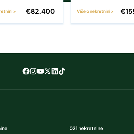
€
82.400
€
15
retnini >
Više o nekretnini >
nine
021 nekretnine