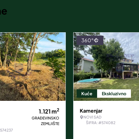
ne
360°
Kuće
Ekskluzivno
2
Kamenjar
1.121
m
NOVI SAD
GRAĐEVINSKO
ŠIFRA: #574082
ZEMLJIŠTE
#574237