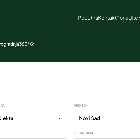
Početna
Kontakt
Ponudite 
ogradnja
360°
KTA
MESTO
POVRŠINA