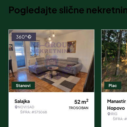
Pogledajte slične nekretni
360°
Stanovi
Plac
2
Salajka
Manastir
52
m
NOVI SAD
Hopovo
TROSOBAN
ŠIFRA: #575068
IRIG
ŠIFRA: 