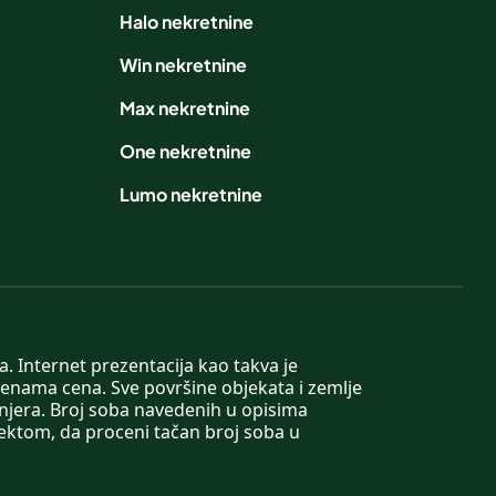
Halo nekretnine
Win nekretnine
Max nekretnine
One nekretnine
Lumo nekretnine
. Internet prezentacija kao takva je
menama cena. Sve površine objekata i zemlje
injera. Broj soba navedenih u opisima
tektom, da proceni tačan broj soba u