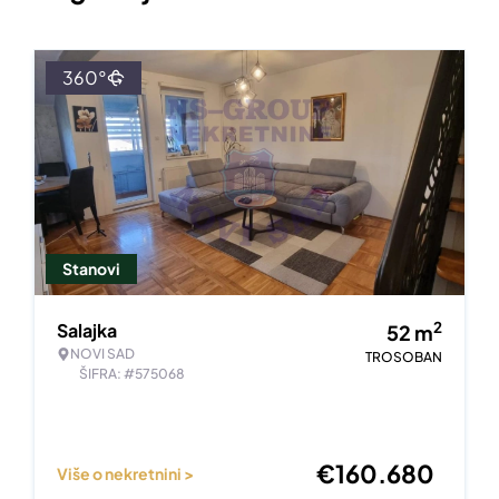
360°
Stanovi
2
Salajka
52
m
NOVI SAD
TROSOBAN
ŠIFRA: #575068
€
160.680
Više o nekretnini >