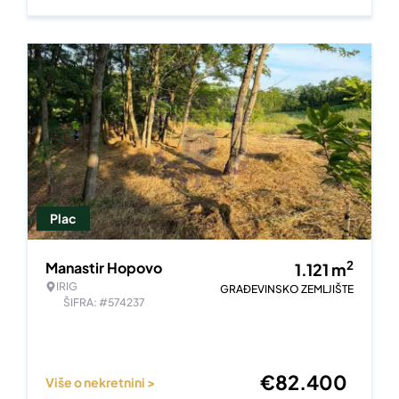
Plac
2
Manastir Hopovo
1.121
m
IRIG
GRAĐEVINSKO ZEMLJIŠTE
ŠIFRA: #574237
€
82.400
Više o nekretnini >