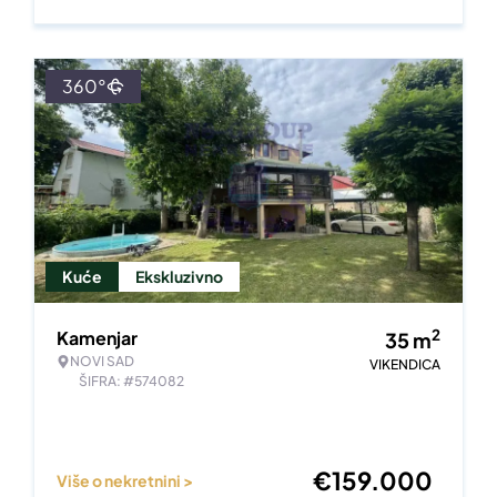
360°
Kuće
Ekskluzivno
2
Kamenjar
35
m
NOVI SAD
VIKENDICA
ŠIFRA: #574082
€
159.000
Više o nekretnini >