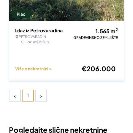
Plac
2
Izlaz iz Petrovaradina
1.565
m
PETROVARADIN
GRAĐEVINSKO ZEMLJIŠTE
ŠIFRA: #535288
€
206.000
Više o nekretnini >
<
>
1
Pogledajte slične nekretnine