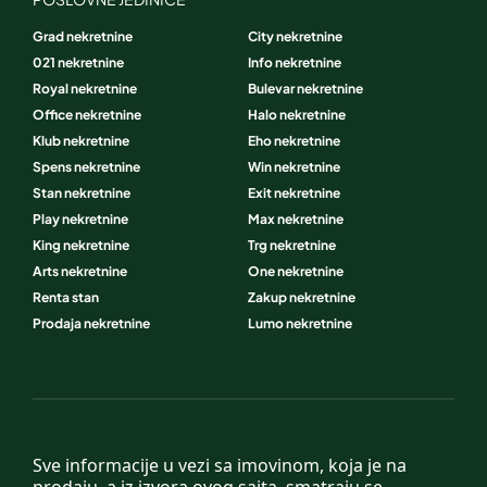
Grad nekretnine
City nekretnine
021 nekretnine
Info nekretnine
Royal nekretnine
Bulevar nekretnine
Office nekretnine
Halo nekretnine
Klub nekretnine
Eho nekretnine
Spens nekretnine
Win nekretnine
Stan nekretnine
Exit nekretnine
Play nekretnine
Max nekretnine
King nekretnine
Trg nekretnine
Arts nekretnine
One nekretnine
Renta stan
Zakup nekretnine
Prodaja nekretnine
Lumo nekretnine
Sve informacije u vezi sa imovinom, koja je na