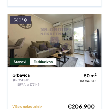
360°
Stanovi
Ekskluzivno
2
Grbavica
50
m
NOVI SAD
TROSOBAN
ŠIFRA: #573149
€
206.900
Više o nekretnini >