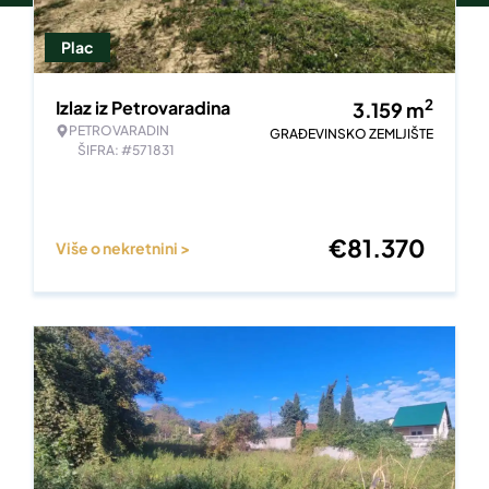
Plac
2
Izlaz iz Petrovaradina
3.159
m
PETROVARADIN
GRAĐEVINSKO ZEMLJIŠTE
ŠIFRA: #571831
€
81.370
Više o nekretnini >