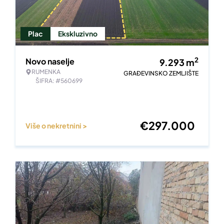
Plac
Ekskluzivno
2
Novo naselje
9.293
m
RUMENKA
GRAĐEVINSKO ZEMLJIŠTE
ŠIFRA: #560699
€
297.000
Više o nekretnini >