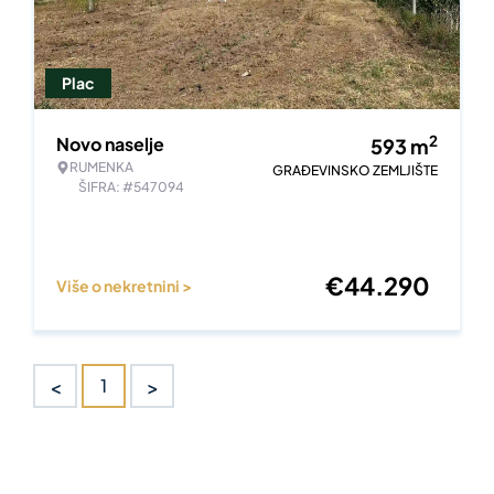
Plac
2
Novo naselje
593
m
RUMENKA
GRAĐEVINSKO ZEMLJIŠTE
ŠIFRA: #547094
€
44.290
Više o nekretnini >
<
>
1