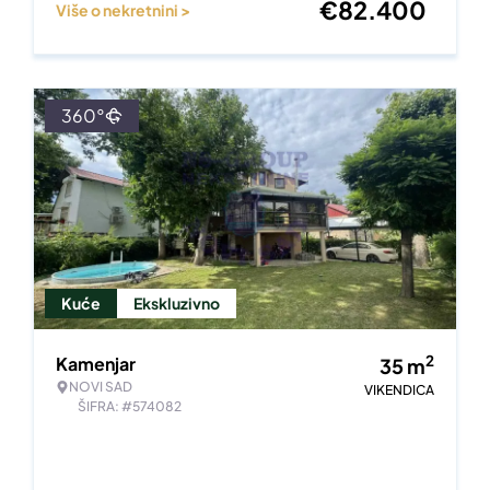
€
82.400
Više o nekretnini >
360°
Kuće
Ekskluzivno
2
Kamenjar
35
m
NOVI SAD
VIKENDICA
ŠIFRA: #574082