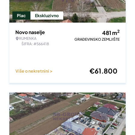
Plac
Ekskluzivno
2
Novo naselje
481
m
RUMENKA
GRAĐEVINSKO ZEMLJIŠTE
ŠIFRA: #566418
€
61.800
Više o nekretnini >