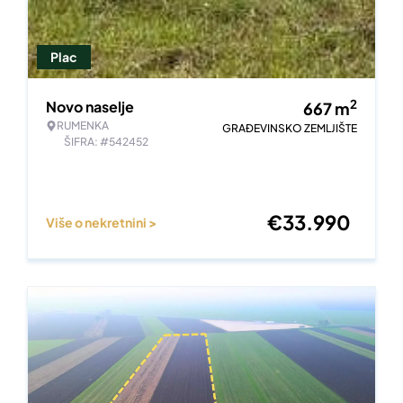
Plac
2
Novo naselje
667
m
RUMENKA
GRAĐEVINSKO ZEMLJIŠTE
ŠIFRA: #542452
€
33.990
Više o nekretnini >