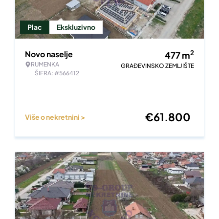
Plac
Ekskluzivno
2
Novo naselje
477
m
RUMENKA
GRAĐEVINSKO ZEMLJIŠTE
ŠIFRA: #566412
€
61.800
Više o nekretnini >