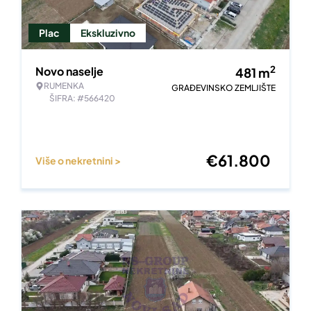
Plac
Ekskluzivno
2
Novo naselje
481
m
RUMENKA
GRAĐEVINSKO ZEMLJIŠTE
ŠIFRA: #566420
€
61.800
Više o nekretnini >