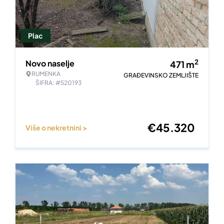
Plac
2
Novo naselje
471
m
RUMENKA
GRAĐEVINSKO ZEMLJIŠTE
ŠIFRA: #520193
€
45.320
Više o nekretnini >