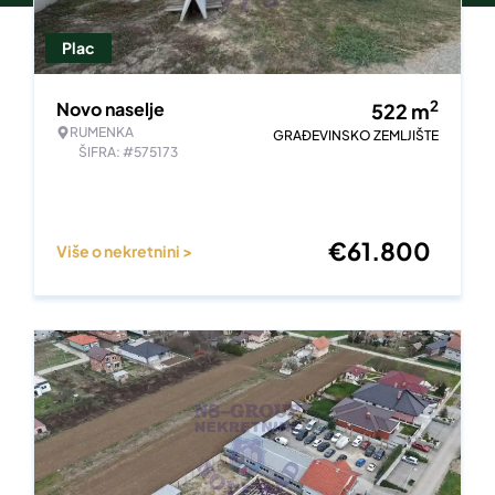
Plac
2
Novo naselje
522
m
RUMENKA
GRAĐEVINSKO ZEMLJIŠTE
ŠIFRA: #575173
€
61.800
Više o nekretnini >