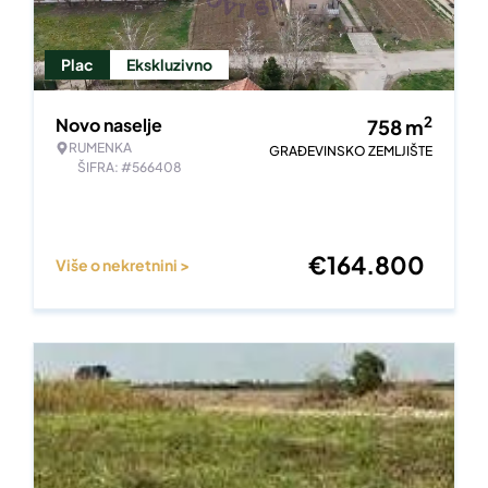
Plac
Ekskluzivno
2
Novo naselje
758
m
RUMENKA
GRAĐEVINSKO ZEMLJIŠTE
ŠIFRA: #566408
€
164.800
Više o nekretnini >