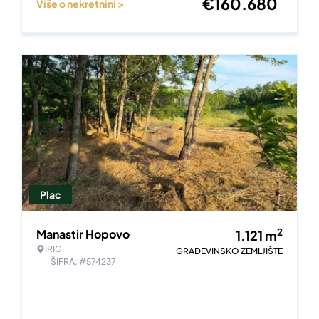
€
160.680
Više o nekretnini >
Plac
2
Manastir Hopovo
1.121
m
IRIG
GRAĐEVINSKO ZEMLJIŠTE
ŠIFRA: #574237