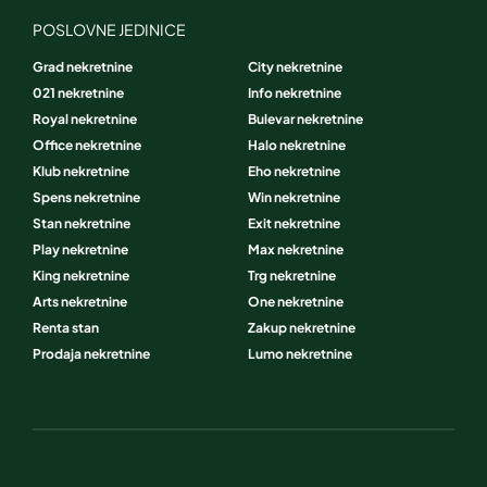
POSLOVNE JEDINICE
Grad nekretnine
City nekretnine
021 nekretnine
Info nekretnine
Royal nekretnine
Bulevar nekretnine
Office nekretnine
Halo nekretnine
Klub nekretnine
Eho nekretnine
Spens nekretnine
Win nekretnine
Stan nekretnine
Exit nekretnine
Play nekretnine
Max nekretnine
King nekretnine
Trg nekretnine
Arts nekretnine
One nekretnine
Renta stan
Zakup nekretnine
Prodaja nekretnine
Lumo nekretnine