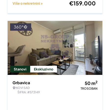
€
159.000
Više o nekretnini >
360°
Stanovi
Ekskluzivno
2
Grbavica
50
m
NOVI SAD
TROSOBAN
ŠIFRA: #573149