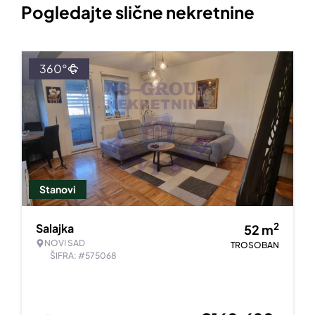
Pogledajte slične nekretnine
360°
Stanovi
2
Salajka
52
m
NOVI SAD
TROSOBAN
ŠIFRA: #575068