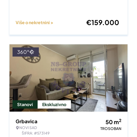
€
159.000
Više o nekretnini >
360°
Stanovi
Ekskluzivno
2
Grbavica
50
m
NOVI SAD
TROSOBAN
ŠIFRA: #573149