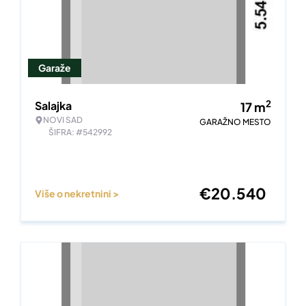
Garaže
2
Salajka
17
m
NOVI SAD
GARAŽNO MESTO
ŠIFRA: #542992
€
20.540
Više o nekretnini >