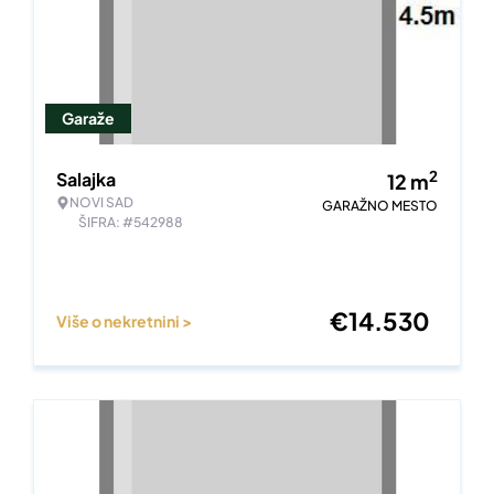
Garaže
2
Salajka
12
m
NOVI SAD
GARAŽNO MESTO
ŠIFRA: #542988
€
14.530
Više o nekretnini >