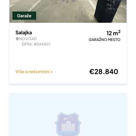
Garaže
2
Salajka
12
m
NOVI SAD
GARAŽNO MESTO
ŠIFRA: #544401
€
28.840
Više o nekretnini >