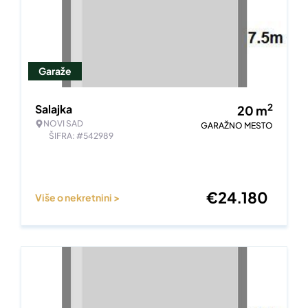
Garaže
2
Salajka
20
m
NOVI SAD
GARAŽNO MESTO
ŠIFRA: #542989
€
24.180
Više o nekretnini >