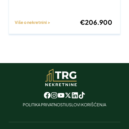
€
206.900
Više o nekretnini >
POLITIKA PRIVATNOSTI
USLOVI KORIŠĆENJA