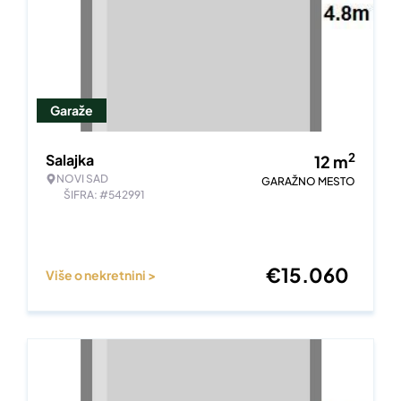
Garaže
2
Salajka
12
m
NOVI SAD
GARAŽNO MESTO
ŠIFRA: #542991
€
15.060
Više o nekretnini >