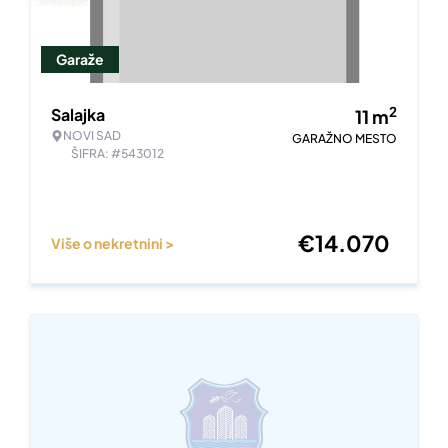
Garaže
2
Salajka
11
m
NOVI SAD
GARAŽNO MESTO
ŠIFRA: #543012
€
14.070
Više o nekretnini >