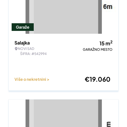
Garaže
2
Salajka
15
m
NOVI SAD
GARAŽNO MESTO
ŠIFRA: #542994
€
19.060
Više o nekretnini >