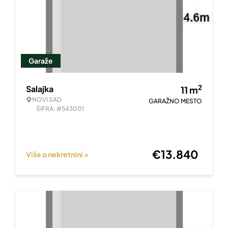
Garaže
2
Salajka
11
m
NOVI SAD
GARAŽNO MESTO
ŠIFRA: #543001
€
13.840
Više o nekretnini >