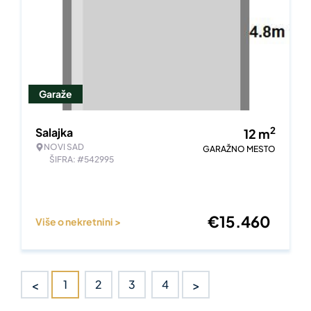
Garaže
2
Salajka
12
m
NOVI SAD
GARAŽNO MESTO
ŠIFRA: #542995
€
15.460
Više o nekretnini >
<
>
1
2
3
4