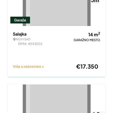
Garaže
2
Salajka
14
m
NOVI SAD
GARAŽNO MESTO
ŠIFRA: #543002
€
17.350
Više o nekretnini >