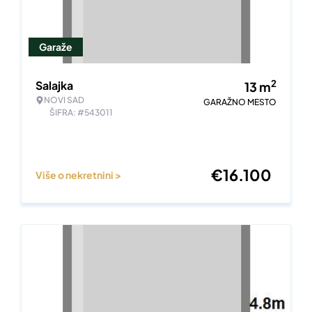
Garaže
2
Salajka
13
m
NOVI SAD
GARAŽNO MESTO
ŠIFRA: #543011
€
16.100
Više o nekretnini >