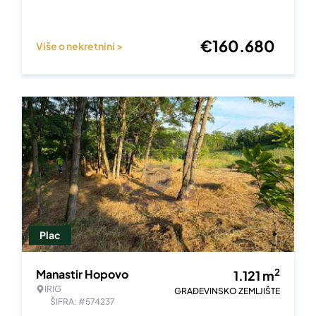
€
160.680
Više o nekretnini >
Plac
2
Manastir Hopovo
1.121
m
IRIG
GRAĐEVINSKO ZEMLJIŠTE
ŠIFRA: #574237