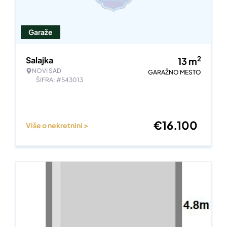
Garaže
2
Salajka
13
m
NOVI SAD
GARAŽNO MESTO
ŠIFRA: #543013
€
16.100
Više o nekretnini >