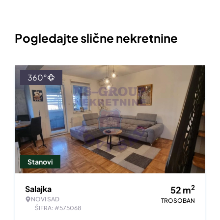
Pogledajte slične nekretnine
360°
Stanovi
2
Salajka
52
m
NOVI SAD
TROSOBAN
ŠIFRA: #575068