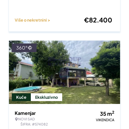
€
82.400
Više o nekretnini >
360°
Kuće
Ekskluzivno
2
Kamenjar
35
m
NOVI SAD
VIKENDICA
ŠIFRA: #574082