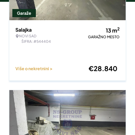
Garaže
2
Salajka
13
m
NOVI SAD
GARAŽNO MESTO
ŠIFRA: #544404
€
28.840
Više o nekretnini >