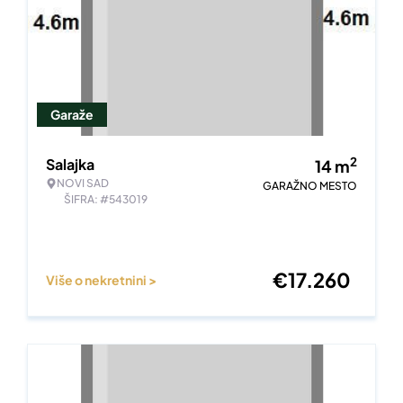
Garaže
2
Salajka
14
m
NOVI SAD
GARAŽNO MESTO
ŠIFRA: #543019
€
17.260
Više o nekretnini >