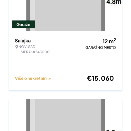
Garaže
2
Salajka
12
m
NOVI SAD
GARAŽNO MESTO
ŠIFRA: #543000
€
15.060
Više o nekretnini >