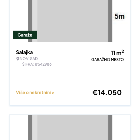
Garaže
2
Salajka
11
m
NOVI SAD
GARAŽNO MESTO
ŠIFRA: #542986
€
14.050
Više o nekretnini >