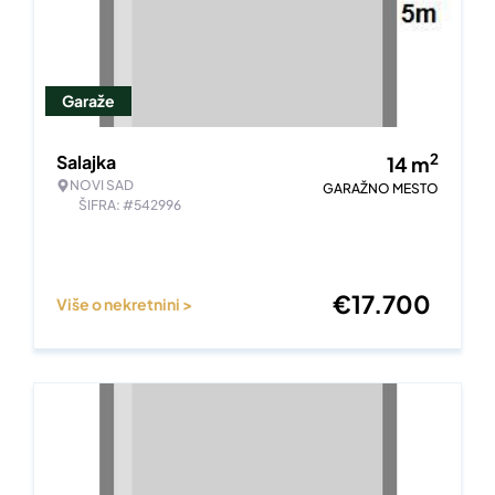
Garaže
2
Salajka
14
m
NOVI SAD
GARAŽNO MESTO
ŠIFRA: #542996
€
17.700
Više o nekretnini >