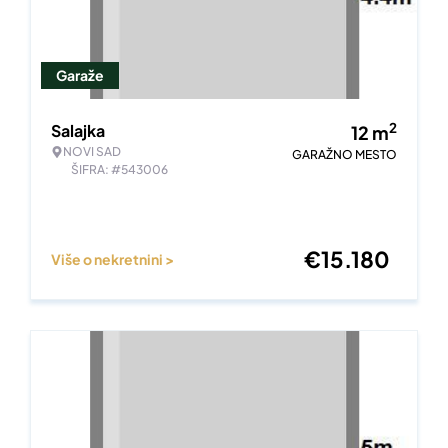
Garaže
2
Salajka
12
m
NOVI SAD
GARAŽNO MESTO
ŠIFRA: #543006
€
15.180
Više o nekretnini >