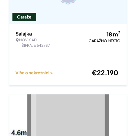
Garaže
2
Salajka
18
m
NOVI SAD
GARAŽNO MESTO
ŠIFRA: #542987
€
22.190
Više o nekretnini >