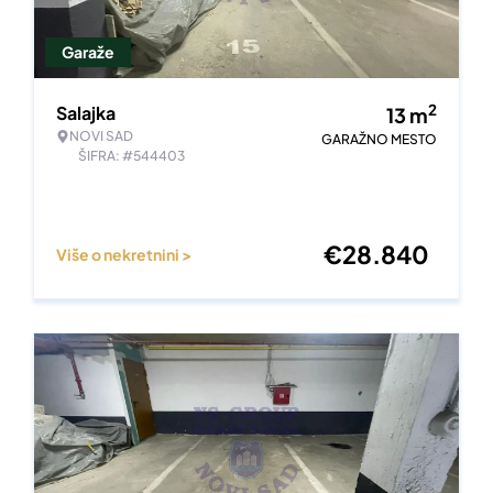
Garaže
2
Salajka
13
m
NOVI SAD
GARAŽNO MESTO
ŠIFRA: #544403
€
28.840
Više o nekretnini >