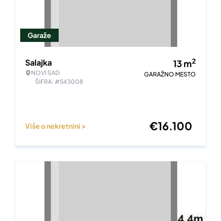
Garaže
2
Salajka
13
m
NOVI SAD
GARAŽNO MESTO
ŠIFRA: #543008
€
16.100
Više o nekretnini >