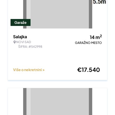
Garaže
2
Salajka
14
m
NOVI SAD
GARAŽNO MESTO
ŠIFRA: #542998
€
17.540
Više o nekretnini >