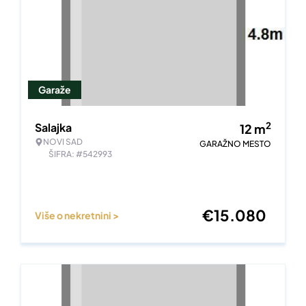
Garaže
2
Salajka
12
m
NOVI SAD
GARAŽNO MESTO
ŠIFRA: #542993
€
15.080
Više o nekretnini >