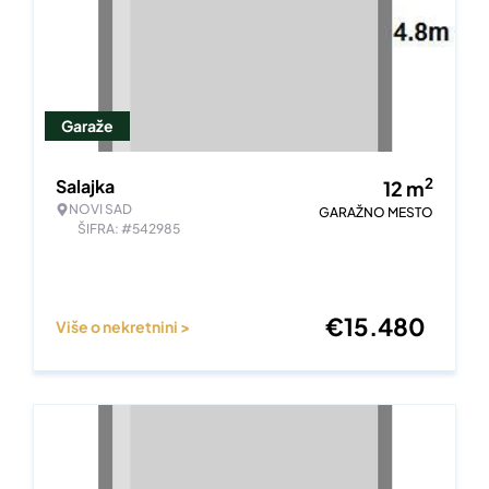
Garaže
2
Salajka
12
m
NOVI SAD
GARAŽNO MESTO
ŠIFRA: #542985
€
15.480
Više o nekretnini >