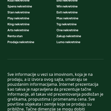
Klub nekretnine
Eho nekretnine
Spens nekretnine
Win nekretnine
Stan nekretnine
Exit nekretnine
Play nekretnine
Max nekretnine
King nekretnine
Trg nekretnine
Arts nekretnine
One nekretnine
Renta stan
Zakup nekretnine
Prodaja nekretnine
Lumo nekretnine
Sve informacije u vezi sa imovinom, koja je na
prodaju, a iz izvora ovog sajta, smatraju se
pouzdanim informacijama. Internet prezentacija
kao takva je napravljena da prezentuje tačne
informacije, ali takav vid prezentovanja podložan je
greškama, propustima i promenama cena. Sve
površine objekata i zemlje koje se prodaju su
približne. Tačne dimenzije se mogu dobiti