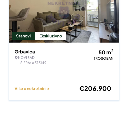
Stanovi
Ekskluzivno
2
Grbavica
50
m
NOVI SAD
TROSOBAN
ŠIFRA: #573149
€
206.900
Više o nekretnini >