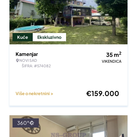
Kuće
Ekskluzivno
2
Kamenjar
35
m
NOVI SAD
VIKENDICA
ŠIFRA: #574082
€
159.000
Više o nekretnini >
360°