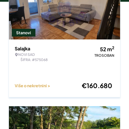
Stanovi
2
Salajka
52
m
NOVI SAD
TROSOBAN
ŠIFRA: #575068
€
160.680
Više o nekretnini >