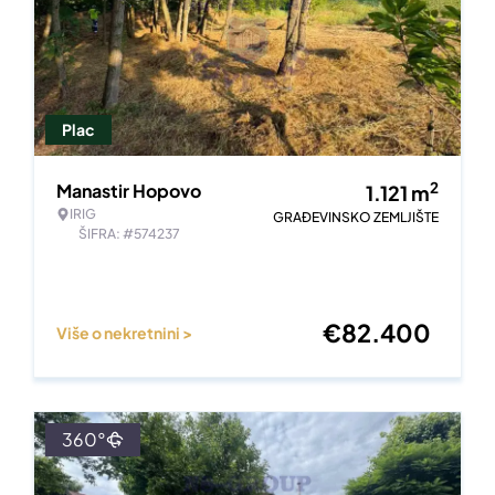
Plac
2
Manastir Hopovo
1.121
m
IRIG
GRAĐEVINSKO ZEMLJIŠTE
ŠIFRA: #574237
€
82.400
Više o nekretnini >
360°