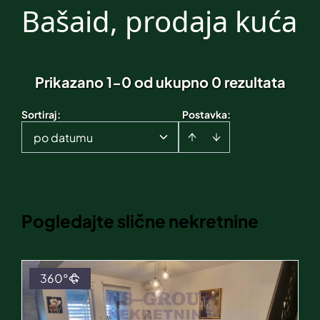
Bašaid, prodaja kuća
Prikazano 1-0 od ukupno 0 rezultata
Sortiraj
:
Postavka:
po datumu
Pogledajte slične nekretnine
360°