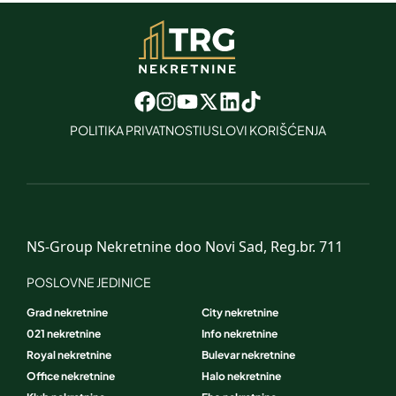
POLITIKA PRIVATNOSTI
USLOVI KORIŠĆENJA
NS-Group Nekretnine doo Novi Sad, Reg.br. 711
POSLOVNE JEDINICE
Grad nekretnine
City nekretnine
021 nekretnine
Info nekretnine
Royal nekretnine
Bulevar nekretnine
Office nekretnine
Halo nekretnine