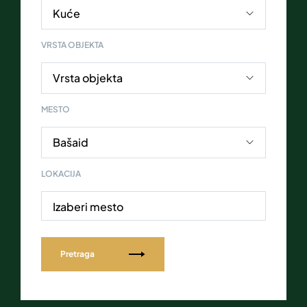
VRSTA OBJEKTA
MESTO
LOKACIJA
Izaberi mesto
Pretraga