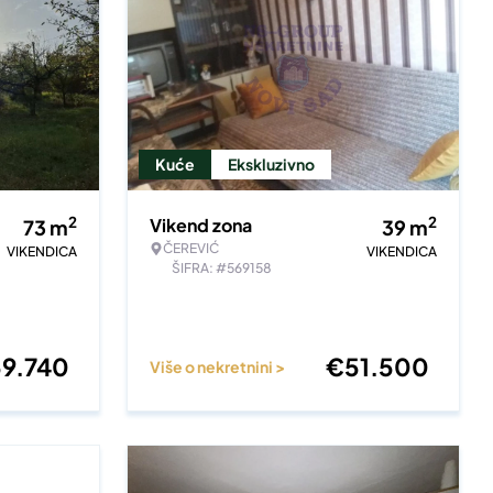
Kuće
Ekskluzivno
2
2
Vikend zona
73
m
39
m
ČEREVIĆ
VIKENDICA
VIKENDICA
ŠIFRA: #569158
59.740
€
51.500
Više o nekretnini >