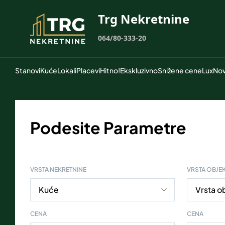
Trg Nekretnine
064/80-333-20
Stanovi
Kuće
Lokali
Placevi
Hitno!
Ekskluzivno
Snižene cene
Lux
Nov
Podesite Parametre
VRSTA NEKRETNINE
VRSTA OBJE
CENA
CENA