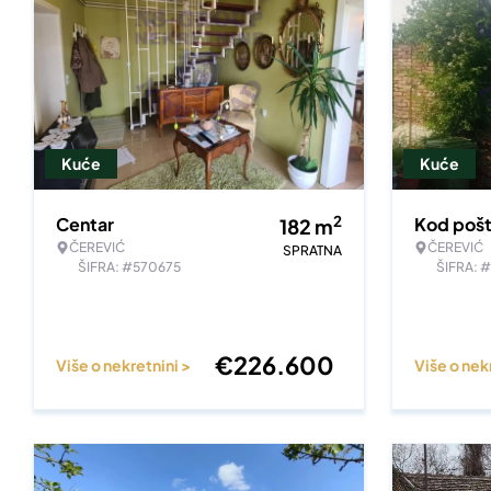
Kuće
Kuće
2
Centar
Kod poš
182
m
ČEREVIĆ
ČEREVIĆ
SPRATNA
ŠIFRA: #570675
ŠIFRA: 
€
226.600
Više o nekretnini >
Više o nek