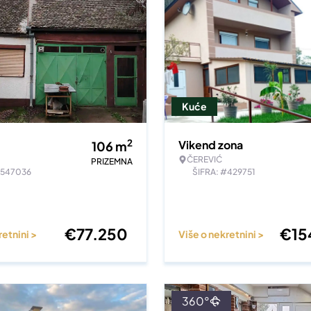
Kuće
2
Vikend zona
106
m
ČEREVIĆ
PRIZEMNA
#547036
ŠIFRA: #429751
€
77.250
€
15
retnini >
Više o nekretnini >
360°