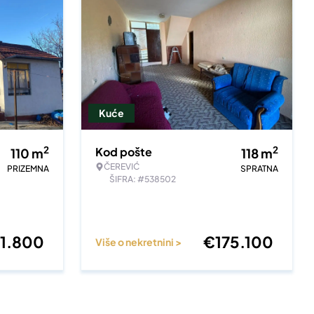
Kuće
2
2
Kod pošte
110
m
118
m
ČEREVIĆ
PRIZEMNA
SPRATNA
ŠIFRA: #538502
1.800
€
175.100
Više o nekretnini >