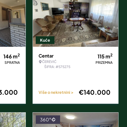
Kuće
2
2
Centar
146
m
115
m
ČEREVIĆ
SPRATNA
PRIZEMNA
ŠIFRA: #575275
3.000
€
140.000
Više o nekretnini >
360°