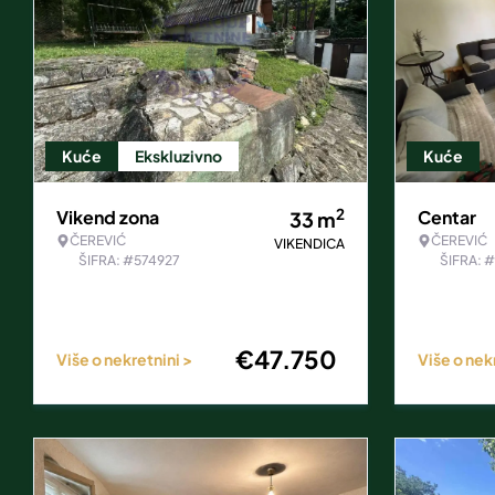
Kuće
Ekskluzivno
Kuće
2
Vikend zona
Centar
33
m
ČEREVIĆ
ČEREVIĆ
VIKENDICA
ŠIFRA: #574927
ŠIFRA: 
€
47.750
Više o nekretnini >
Više o nek