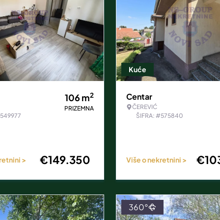
Kuće
2
Centar
106
m
ČEREVIĆ
PRIZEMNA
#549977
ŠIFRA: #575840
€
149.350
€
10
retnini >
Više o nekretnini >
360°