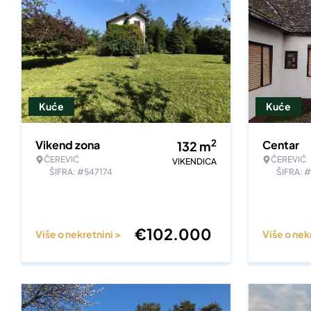
Kuće
Kuće
2
Vikend zona
Centar
132
m
ČEREVIĆ
ČEREVIĆ
VIKENDICA
ŠIFRA: #547174
ŠIFRA: 
€
102.000
Više o nekretnini >
Više o nek