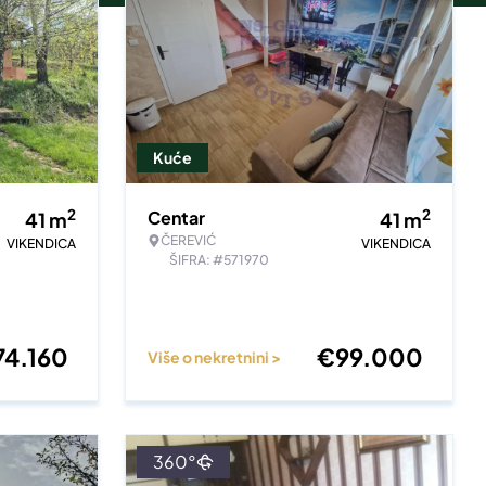
Kuće
2
2
Centar
41
m
41
m
ČEREVIĆ
VIKENDICA
VIKENDICA
ŠIFRA: #571970
74.160
€
99.000
Više o nekretnini >
360°