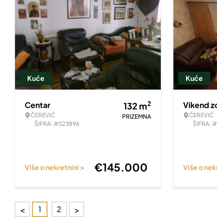
Kuće
Kuće
2
Centar
Vikend z
132
m
ČEREVIĆ
ČEREVIĆ
PRIZEMNA
ŠIFRA: #523896
ŠIFRA: 
€
145.000
Više o nekretnini >
Više o nek
<
>
1
2