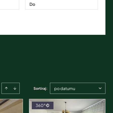
po datumu
Sortiraj
:
360°