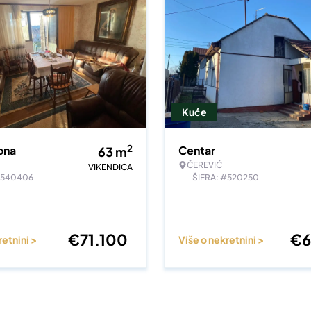
Kuće
2
ona
Centar
63
m
ČEREVIĆ
VIKENDICA
#540406
ŠIFRA: #520250
€
71.100
€
6
retnini >
Više o nekretnini >