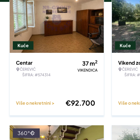
Kuće
Kuće
2
Centar
Vikend z
37
m
ČEREVIĆ
ČEREVIĆ
VIKENDICA
ŠIFRA: #574314
ŠIFRA: 
€
92.700
Više o nekretnini >
Više o nek
360°