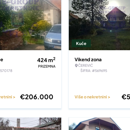
Kuće
2
te
Vikend zona
424
m
ČEREVIĆ
PRIZEMNA
#570178
ŠIFRA: #569695
€
206.000
€
retnini >
Više o nekretnini >