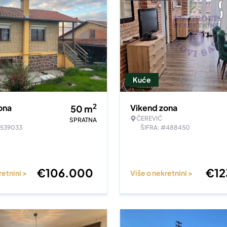
Kuće
2
ona
Vikend zona
50
m
ČEREVIĆ
SPRATNA
#539033
ŠIFRA: #488450
€
106.000
€
1
retnini >
Više o nekretnini >