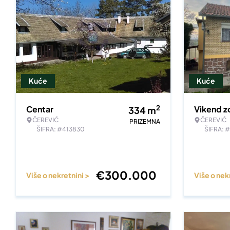
Kuće
Kuće
2
Centar
Vikend z
334
m
ČEREVIĆ
ČEREVIĆ
PRIZEMNA
ŠIFRA: #413830
ŠIFRA: 
€
300.000
Više o nekretnini >
Više o nek