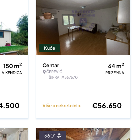
Kuće
2
2
Centar
150
m
64
m
ČEREVIĆ
VIKENDICA
PRIZEMNA
ŠIFRA: #567670
4.500
€
56.650
Više o nekretnini >
360°