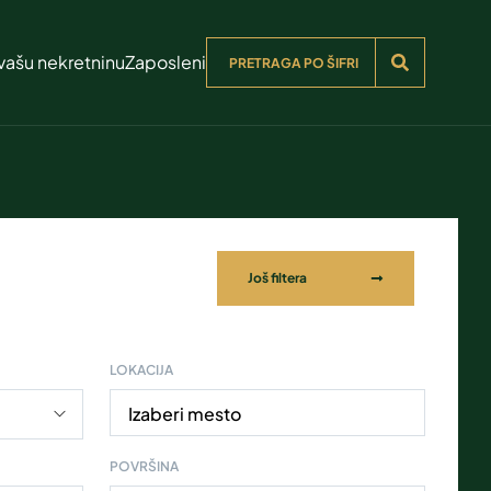
vašu nekretninu
Zaposleni
Još filtera
LOKACIJA
Izaberi mesto
POVRŠINA