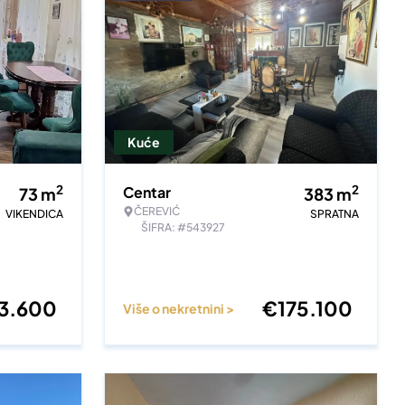
Kuće
2
2
Centar
73
m
383
m
ČEREVIĆ
VIKENDICA
SPRATNA
ŠIFRA: #543927
23.600
€
175.100
Više o nekretnini >