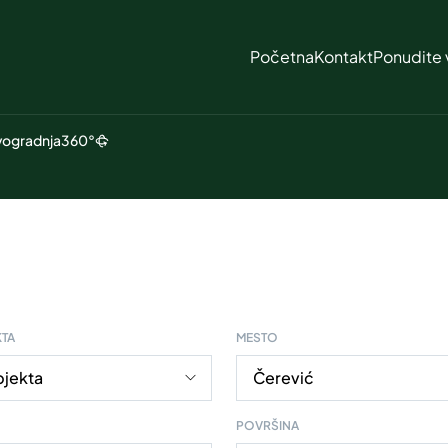
Početna
Kontakt
Ponudite 
ogradnja
360°
KTA
MESTO
POVRŠINA