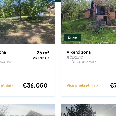
Kuće
2
ona
Vikend zona
26
m
ČEREVIĆ
VIKENDICA
#574061
ŠIFRA: #567507
€
36.050
€
retnini >
Više o nekretnini >