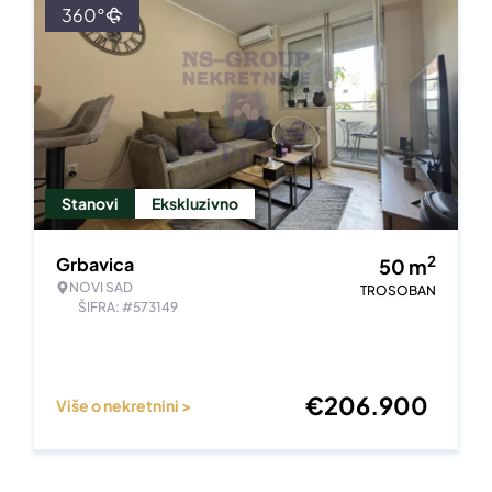
360°
Stanovi
Ekskluzivno
2
Grbavica
50
m
NOVI SAD
TROSOBAN
ŠIFRA: #573149
€
206.900
Više o nekretnini >