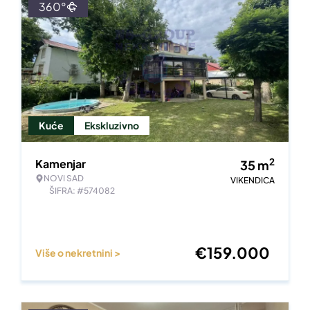
360°
Kuće
Ekskluzivno
2
Kamenjar
35
m
NOVI SAD
VIKENDICA
ŠIFRA: #574082
€
159.000
Više o nekretnini >