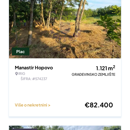
Plac
2
Manastir Hopovo
1.121
m
IRIG
GRAĐEVINSKO ZEMLJIŠTE
ŠIFRA: #574237
€
82.400
Više o nekretnini >