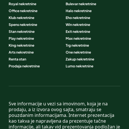
Royal nekretnine
Bulevar nekretnine
Office nekretnine
Halo nekretnine
Klub nekretnine
Eho nekretnine
Spens nekretnine
Win nekretnine
Stan nekretnine
Exit nekretnine
Play nekretnine
Max nekretnine
King nekretnine
Trg nekretnine
Arts nekretnine
One nekretnine
Renta stan
Zakup nekretnine
Prodaja nekretnine
Lumo nekretnine
Sve informacije u vezi sa imovinom, koja je na
prodaju, a iz izvora ovog sajta, smatraju se
pouzdanim informacijama. Internet prezentacija
kao takva je napravljena da prezentuje tačne
informacije, ali takav vid prezentovanja podložan je