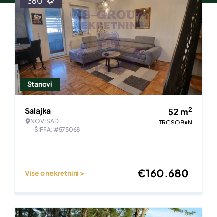
360°
Stanovi
2
Salajka
52
m
NOVI SAD
TROSOBAN
ŠIFRA: #575068
€
160.680
Više o nekretnini >