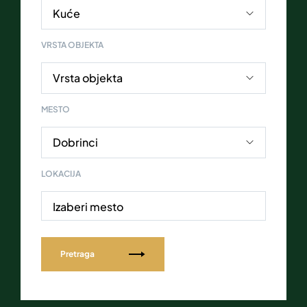
VRSTA OBJEKTA
MESTO
LOKACIJA
Izaberi mesto
Pretraga