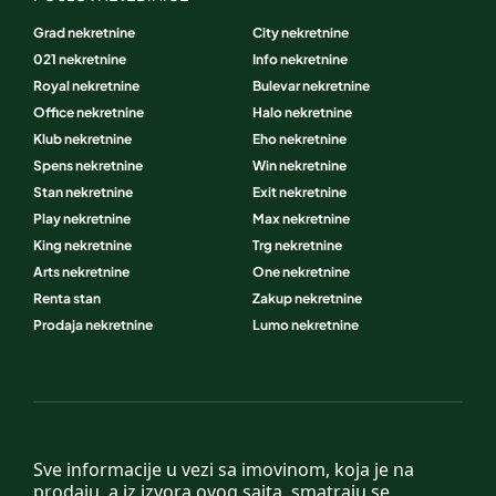
Grad nekretnine
City nekretnine
021 nekretnine
Info nekretnine
Royal nekretnine
Bulevar nekretnine
Office nekretnine
Halo nekretnine
Klub nekretnine
Eho nekretnine
Spens nekretnine
Win nekretnine
Stan nekretnine
Exit nekretnine
Play nekretnine
Max nekretnine
King nekretnine
Trg nekretnine
Arts nekretnine
One nekretnine
Renta stan
Zakup nekretnine
Prodaja nekretnine
Lumo nekretnine
Sve informacije u vezi sa imovinom, koja je na
prodaju, a iz izvora ovog sajta, smatraju se