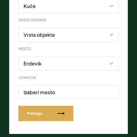
VRSTA OBJEKTA
MESTO
LOKACIJA
Izaberi mesto
Pretraga