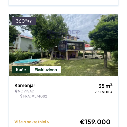
360°
Kuće
Ekskluzivno
2
Kamenjar
35
m
NOVI SAD
VIKENDICA
ŠIFRA: #574082
€
159.000
Više o nekretnini >