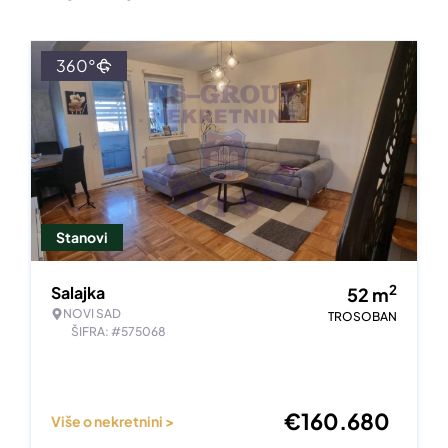
360°
Stanovi
2
Salajka
52
m
NOVI SAD
TROSOBAN
ŠIFRA: #575068
€
160.680
Više o nekretnini >