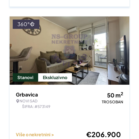
360°
Stanovi
Ekskluzivno
2
Grbavica
50
m
NOVI SAD
TROSOBAN
ŠIFRA: #573149
€
206.900
Više o nekretnini >