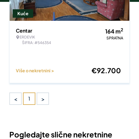
Kuće
2
Centar
164
m
ERDEVIK
SPRATNA
ŠIFRA: #546354
€
92.700
Više o nekretnini >
<
>
1
Pogledajte slične nekretnine