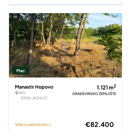
Plac
2
Manastir Hopovo
1.121
m
IRIG
GRAĐEVINSKO ZEMLJIŠTE
ŠIFRA: #574237
€
82.400
Više o nekretnini >