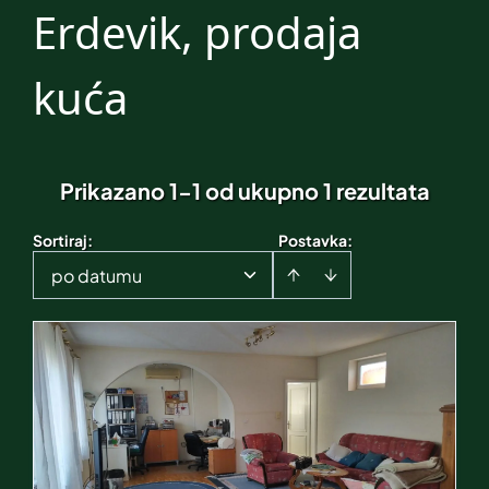
Erdevik, prodaja
kuća
Prikazano 1-1 od ukupno 1 rezultata
Sortiraj
:
Postavka:
po datumu