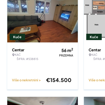
Kuće
Kuće
2
Centar
Centar
56
m
KAĆ
KAĆ
PRIZEMNA
ŠIFRA: #538815
ŠIFRA: 
€
154.500
Više o nekretnini >
Više o nek