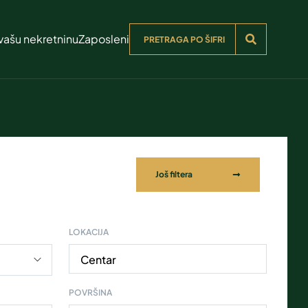
vašu nekretninu
Zaposleni
Još filtera
LOKACIJA
Centar
POVRŠINA