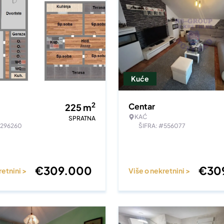
Kuće
2
Centar
225
m
KAĆ
SPRATNA
#296260
ŠIFRA: #556077
€
309.000
€
30
retnini >
Više o nekretnini >