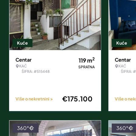
Kuće
Kuće
2
Centar
Centar
119
m
KAĆ
KAĆ
SPRATNA
ŠIFRA: #515448
ŠIFRA: 
€
175.100
Više o nekretnini >
Više o nek
360°
360°