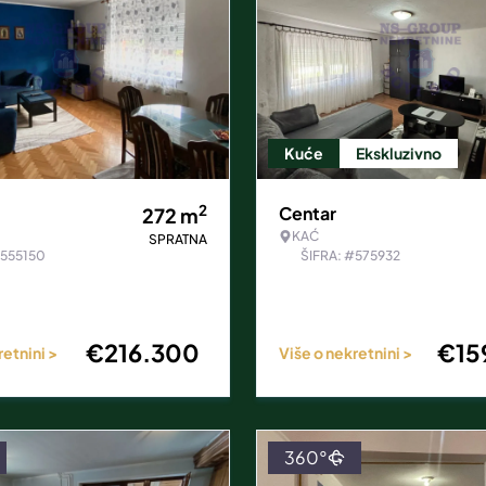
Kuće
Ekskluzivno
2
Centar
272
m
KAĆ
SPRATNA
#555150
ŠIFRA: #575932
€
216.300
€
15
retnini >
Više o nekretnini >
360°