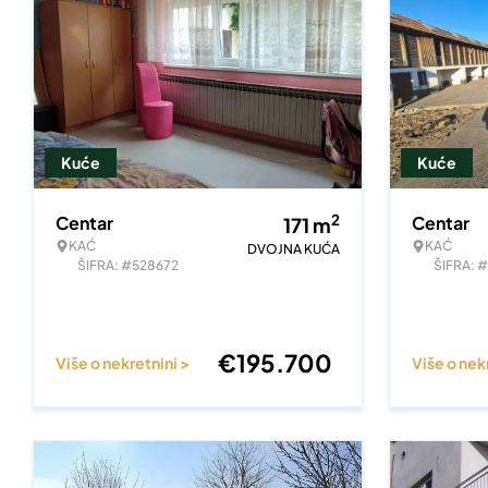
Kuće
Kuće
2
Centar
Centar
171
m
KAĆ
KAĆ
DVOJNA KUĆA
ŠIFRA: #528672
ŠIFRA: 
€
195.700
Više o nekretnini >
Više o nek