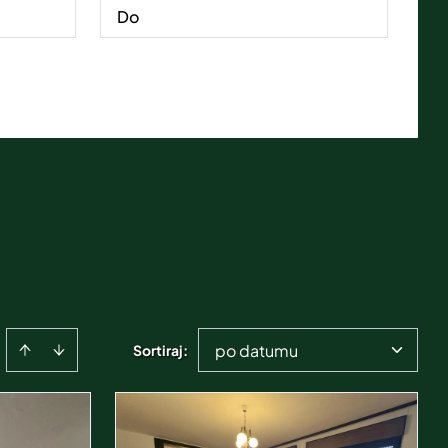
po datumu
Sortiraj
: