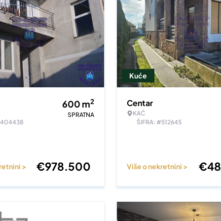
Kuće
2
Centar
600
m
KAĆ
SPRATNA
#404438
ŠIFRA: #512645
€
978.500
€
48
retnini >
Više o nekretnini >