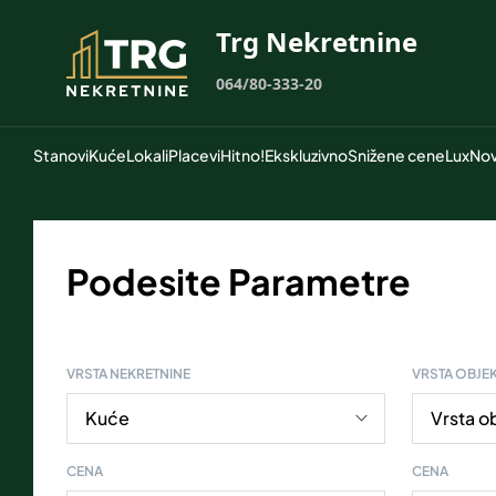
Trg Nekretnine
064/80-333-20
Stanovi
Kuće
Lokali
Placevi
Hitno!
Ekskluzivno
Snižene cene
Lux
Nov
Podesite Parametre
VRSTA NEKRETNINE
VRSTA OBJE
CENA
CENA