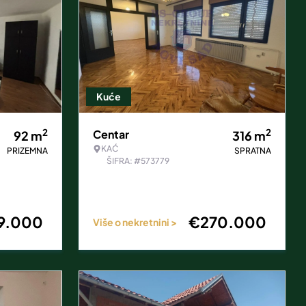
Kuće
2
2
Centar
92
m
316
m
KAĆ
PRIZEMNA
SPRATNA
ŠIFRA: #573779
9.000
€
270.000
Više o nekretnini >