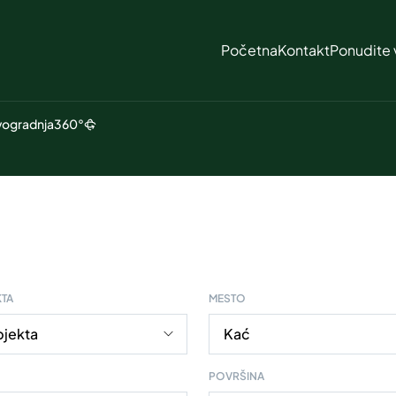
Početna
Kontakt
Ponudite 
ogradnja
360°
KTA
MESTO
POVRŠINA