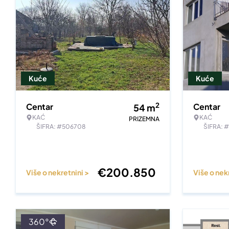
Kuće
Kuće
2
Centar
Centar
54
m
KAĆ
KAĆ
PRIZEMNA
ŠIFRA: #506708
ŠIFRA: 
€
200.850
Više o nekretnini >
Više o nek
360°