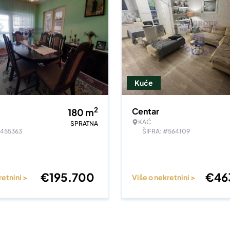
Kuće
2
Centar
180
m
KAĆ
SPRATNA
#455363
ŠIFRA: #564109
€
195.700
€
46
retnini >
Više o nekretnini >