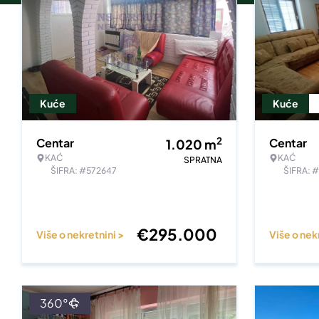
Kuće
Kuće
2
Centar
Centar
1.020
m
KAĆ
KAĆ
SPRATNA
ŠIFRA: #572647
ŠIFRA: 
€
295.000
Više o nekretnini >
Više o nek
360°