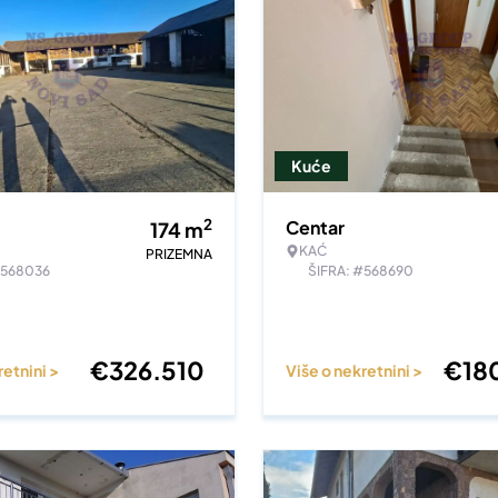
Kuće
2
Centar
174
m
KAĆ
PRIZEMNA
#568036
ŠIFRA: #568690
€
326.510
€
18
retnini >
Više o nekretnini >