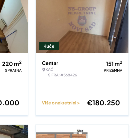
Kuće
2
2
Centar
220
m
151
m
KAĆ
SPRATNA
PRIZEMNA
ŠIFRA: #568426
0.000
€
180.250
Više o nekretnini >