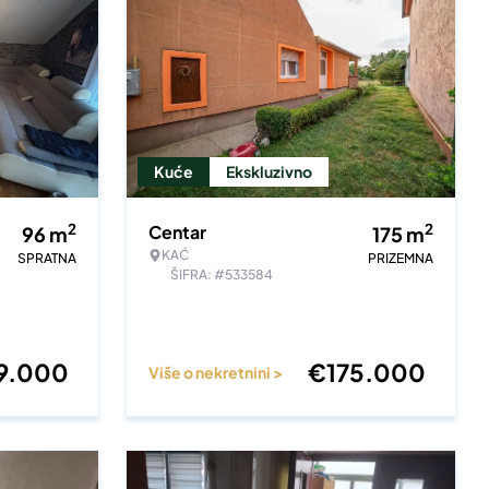
Kuće
Ekskluzivno
2
2
Centar
96
m
175
m
KAĆ
SPRATNA
PRIZEMNA
ŠIFRA: #533584
9.000
€
175.000
Više o nekretnini >