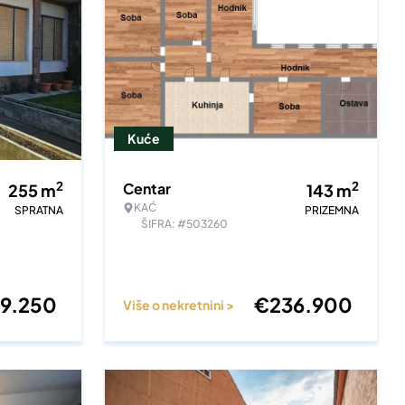
Kuće
2
2
Centar
255
m
143
m
KAĆ
SPRATNA
PRIZEMNA
ŠIFRA: #503260
9.250
€
236.900
Više o nekretnini >