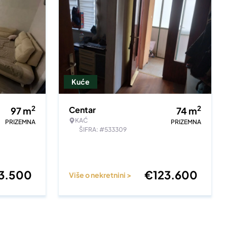
Kuće
2
2
Centar
97
m
74
m
KAĆ
PRIZEMNA
PRIZEMNA
ŠIFRA: #533309
3.500
€
123.600
Više o nekretnini >