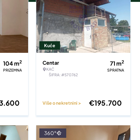
Kuće
2
2
Centar
104
m
71
m
KAĆ
PRIZEMNA
SPRATNA
ŠIFRA: #570762
23.600
€
195.700
Više o nekretnini >
360°