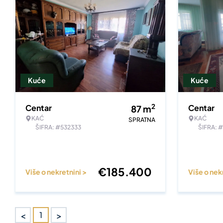
Kuće
Kuće
2
Centar
Centar
87
m
KAĆ
KAĆ
SPRATNA
ŠIFRA: #532333
ŠIFRA: 
€
185.400
Više o nekretnini >
Više o nek
<
>
1