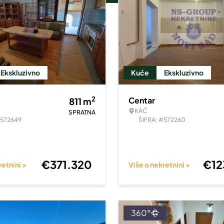
Ekskluzivno
Kuće
Ekskluzivno
2
Centar
811
m
KAĆ
SPRATNA
#572649
ŠIFRA: #572260
€
371.320
€
1
retnini >
Više o nekretnini >
360°