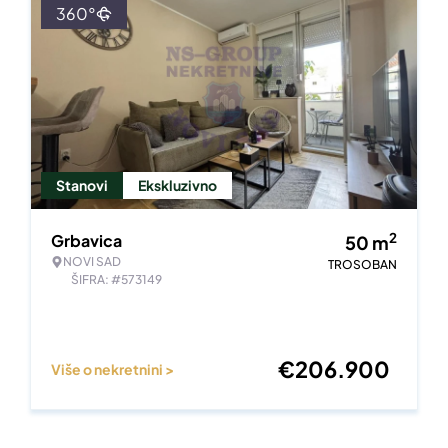
360°
Stanovi
Ekskluzivno
2
Grbavica
50
m
NOVI SAD
TROSOBAN
ŠIFRA: #573149
€
206.900
Više o nekretnini >