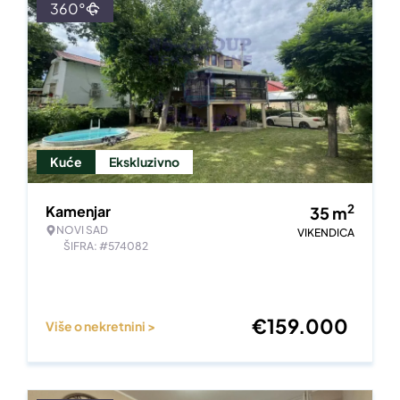
360°
Kuće
Ekskluzivno
2
Kamenjar
35
m
NOVI SAD
VIKENDICA
ŠIFRA: #574082
€
159.000
Više o nekretnini >