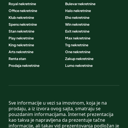
Royal nekretnine
Bulevar nekretnine
Office nekretnine
Halo nekretnine
Klub nekretnine
Eho nekretnine
Spens nekretnine
Win nekretnine
Stan nekretnine
Exit nekretnine
Play nekretnine
Max nekretnine
King nekretnine
Trg nekretnine
Arts nekretnine
One nekretnine
Renta stan
Zakup nekretnine
Prodaja nekretnine
Lumo nekretnine
Sve informacije u vezi sa imovinom, koja je na
prodaju, a iz izvora ovog sajta, smatraju se
pouzdanim informacijama. Internet prezentacija
kao takva je napravljena da prezentuje tačne
informacije, ali takav vid prezentovanja podložan je