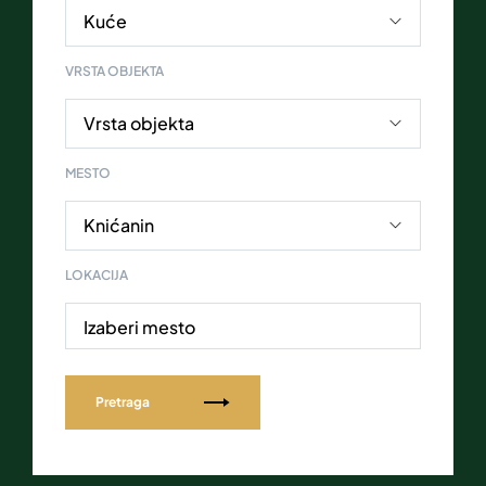
VRSTA OBJEKTA
MESTO
LOKACIJA
Izaberi mesto
Pretraga