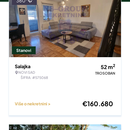
360°
Stanovi
2
Salajka
52
m
NOVI SAD
TROSOBAN
ŠIFRA: #575068
€
160.680
Više o nekretnini >