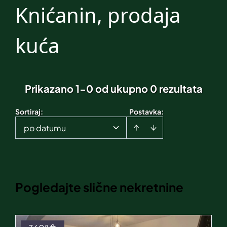
Knićanin, prodaja
kuća
Prikazano 1-0 od ukupno 0 rezultata
Sortiraj
:
Postavka:
po datumu
Pogledajte slične nekretnine