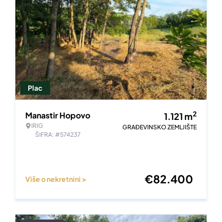
Plac
2
Manastir Hopovo
1.121
m
IRIG
GRAĐEVINSKO ZEMLJIŠTE
ŠIFRA: #574237
€
82.400
Više o nekretnini >