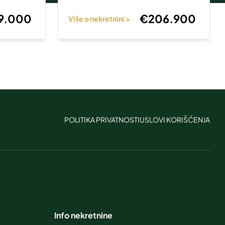
9.000
€
206.900
Više o nekretnini >
POLITIKA PRIVATNOSTI
USLOVI KORIŠĆENJA
Info nekretnine