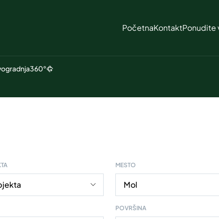
Početna
Kontakt
Ponudite 
ogradnja
360°
KTA
MESTO
POVRŠINA