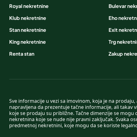
Royal nekretnine
Bulevar nek
Klub nekretnine
Eho nekretn
Stan nekretnine
Exit nekretn
King nekretnine
Trg nekretn
Renta stan
Zakup nekre
Sve informacije u vezi sa imovinom, koja je na prodaju,
napravljena da prezentuje tačne informacije, ali taka
koje se prodaju su približne. Tačne dimenzije se mogu d
nekretnina koje se nude nije pravni zaključak. Svaka o
predmetnoj nekretnini, koje mogu da se koriste legaln