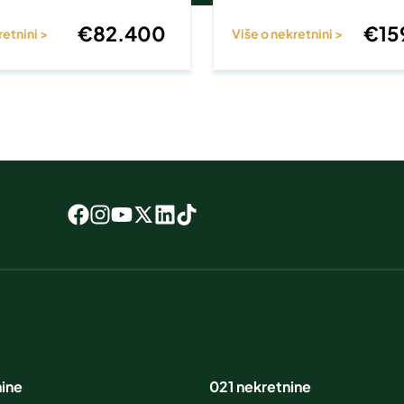
€
82.400
€
15
retnini >
Više o nekretnini >
nine
021 nekretnine