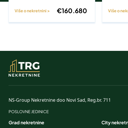
€
160.680
Više o nekretnini >
Više o nek
NS-Group Nekretnine doo Novi Sad, Reg.br. 711
POSLOVNE JEDINICE
Grad nekretnine
City nekret