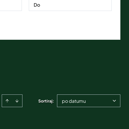
po datumu
Sortiraj
: