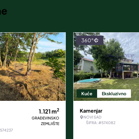
ne
360°
Kuće
Ekskluzivno
2
Kamenjar
1.121
m
NOVI SAD
GRAĐEVINSKO
ŠIFRA: #574082
ZEMLJIŠTE
#574237