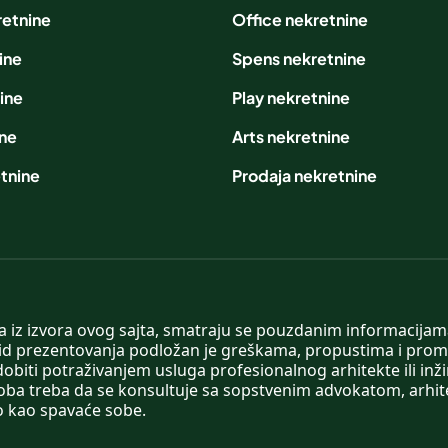
retnine
Office nekretnine
ine
Spens nekretnine
ine
Play nekretnine
ine
Arts nekretnine
tnine
Prodaja nekretnine
 a iz izvora ovog sajta, smatraju se pouzdanim informacijama
v vid prezentovanja podložan je greškama, propustima i pro
obiti potraživanjem usluga profesionalnog arhitekte ili inž
soba treba da se konsultuje sa sopstvenim advokatom, arhi
o kao spavaće sobe.