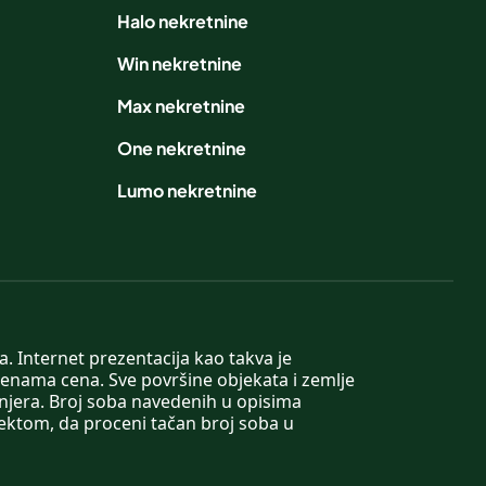
Halo nekretnine
Win nekretnine
Max nekretnine
One nekretnine
Lumo nekretnine
. Internet prezentacija kao takva je
menama cena. Sve površine objekata i zemlje
injera. Broj soba navedenih u opisima
tektom, da proceni tačan broj soba u