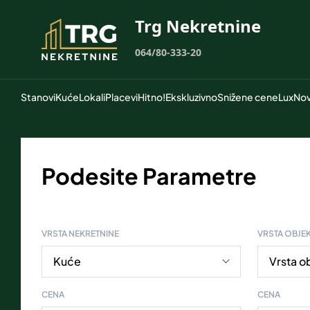
Trg Nekretnine
064/80-333-20
Stanovi
Kuće
Lokali
Placevi
Hitno!
Ekskluzivno
Snižene cene
Lux
Nov
Podesite Parametre
VRSTA NEKRETNINE
VRSTA OBJE
CENA
CENA