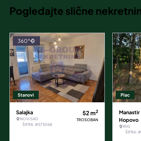
Pogledajte slične nekretni
360°
Stanovi
Plac
2
Salajka
Manastir
52
m
NOVI SAD
Hopovo
TROSOBAN
ŠIFRA: #575068
IRIG
ŠIFRA: 