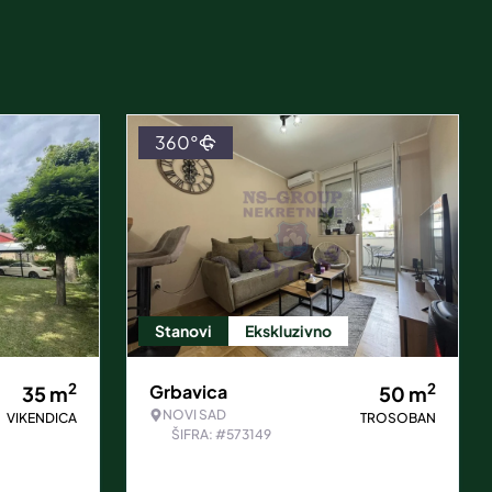
360°
Stanovi
Ekskluzivno
2
2
Grbavica
35
m
50
m
NOVI SAD
VIKENDICA
TROSOBAN
ŠIFRA: #573149