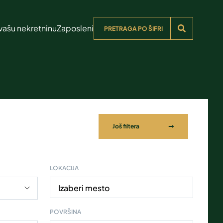
vašu nekretninu
Zaposleni
Još filtera
LOKACIJA
Izaberi mesto
POVRŠINA