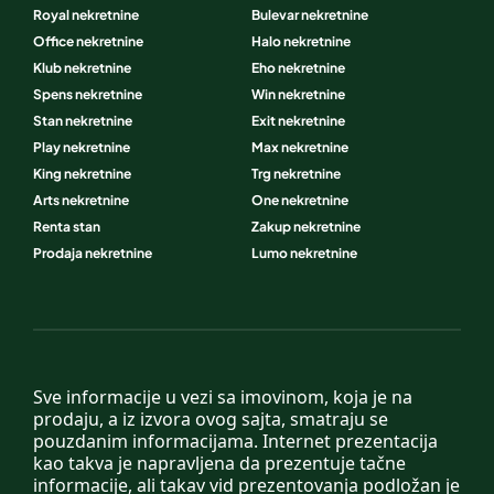
Royal nekretnine
Bulevar nekretnine
Office nekretnine
Halo nekretnine
Klub nekretnine
Eho nekretnine
Spens nekretnine
Win nekretnine
Stan nekretnine
Exit nekretnine
Play nekretnine
Max nekretnine
King nekretnine
Trg nekretnine
Arts nekretnine
One nekretnine
Renta stan
Zakup nekretnine
Prodaja nekretnine
Lumo nekretnine
Sve informacije u vezi sa imovinom, koja je na
prodaju, a iz izvora ovog sajta, smatraju se
pouzdanim informacijama. Internet prezentacija
kao takva je napravljena da prezentuje tačne
informacije, ali takav vid prezentovanja podložan je