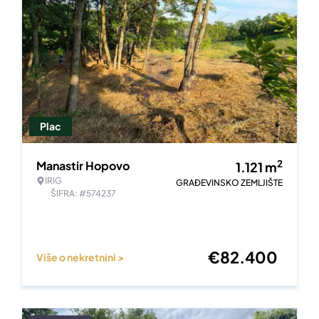
Plac
2
Manastir Hopovo
1.121
m
IRIG
GRAĐEVINSKO ZEMLJIŠTE
ŠIFRA: #574237
€
82.400
Više o nekretnini >