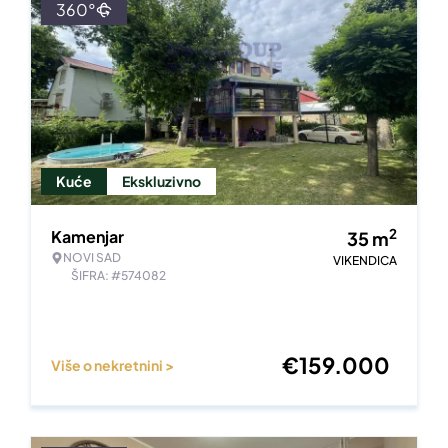
360°
Kuće
Ekskluzivno
2
Kamenjar
35
m
NOVI SAD
VIKENDICA
ŠIFRA: #574082
€
159.000
Više o nekretnini >