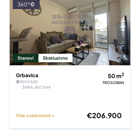
360°
Stanovi
Ekskluzivno
2
Grbavica
50
m
NOVI SAD
TROSOBAN
ŠIFRA: #573149
€
206.900
Više o nekretnini >