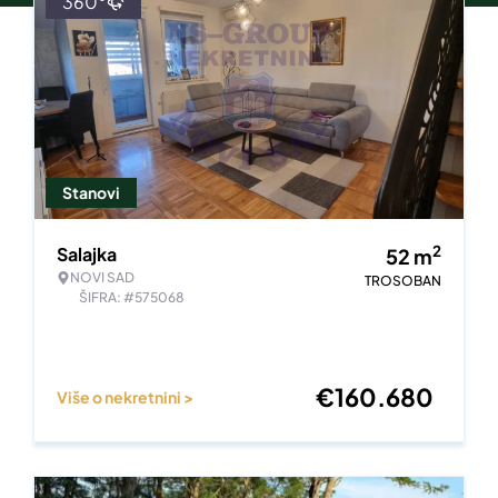
360°
Stanovi
2
Salajka
52
m
NOVI SAD
TROSOBAN
ŠIFRA: #575068
€
160.680
Više o nekretnini >