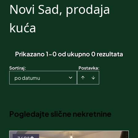
Novi Sad, prodaja
kuća
Prikazano 1-0 od ukupno 0 rezultata
Sortiraj
:
Postavka:
po datumu
Pogledajte slične nekretnine