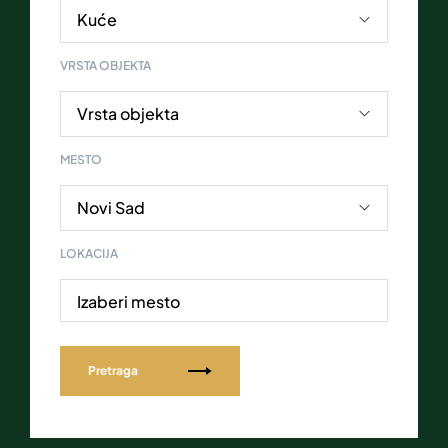
VRSTA OBJEKTA
MESTO
LOKACIJA
Izaberi mesto
Pretraga