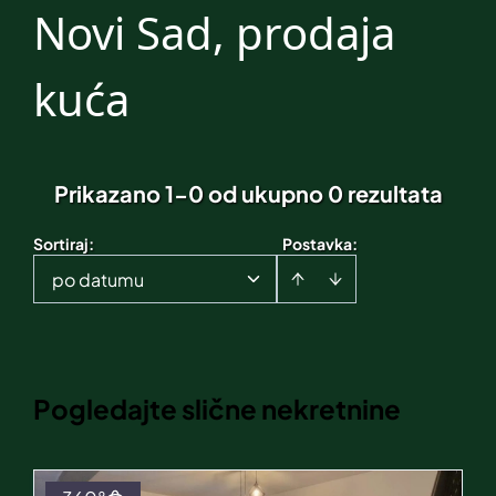
Novi Sad, prodaja
kuća
Prikazano 1-0 od ukupno 0 rezultata
Sortiraj
:
Postavka:
po datumu
Pogledajte slične nekretnine