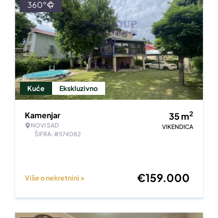
360°
Kuće
Ekskluzivno
2
Kamenjar
35
m
NOVI SAD
VIKENDICA
ŠIFRA: #574082
€
159.000
Više o nekretnini >