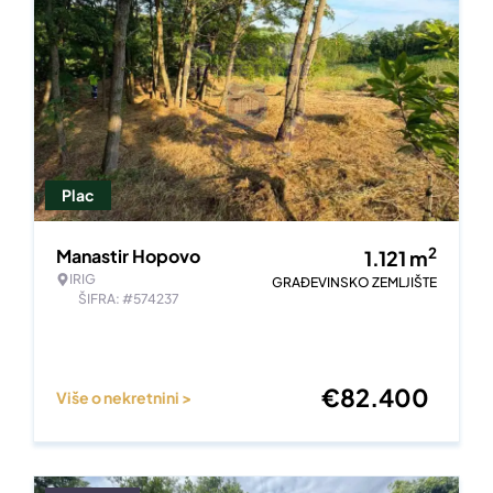
Plac
2
Manastir Hopovo
1.121
m
IRIG
GRAĐEVINSKO ZEMLJIŠTE
ŠIFRA: #574237
€
82.400
Više o nekretnini >