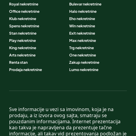
Royal nekretnine
Bulevar nekretnine
Office nekretnine
Halo nekretnine
Klub nekretnine
Eho nekretnine
Spens nekretnine
Win nekretnine
Stan nekretnine
Exit nekretnine
Play nekretnine
Max nekretnine
King nekretnine
Trg nekretnine
Arts nekretnine
One nekretnine
Renta stan
Zakup nekretnine
Prodaja nekretnine
Lumo nekretnine
Sve informacije u vezi sa imovinom, koja je na
prodaju, a iz izvora ovog sajta, smatraju se
pouzdanim informacijama. Internet prezentacija
kao takva je napravljena da prezentuje tačne
informacije, ali takav vid prezentovanja podložan je