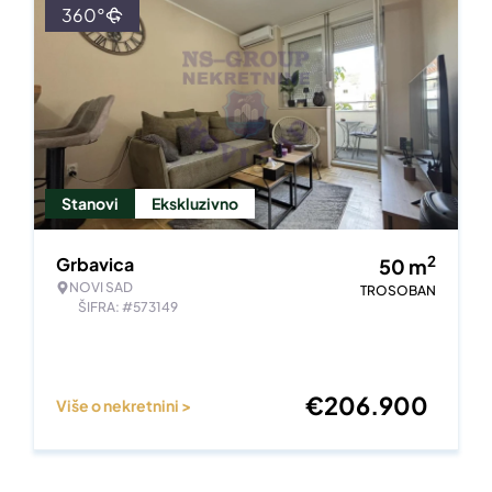
360°
Stanovi
Ekskluzivno
2
Grbavica
50
m
NOVI SAD
TROSOBAN
ŠIFRA: #573149
€
206.900
Više o nekretnini >