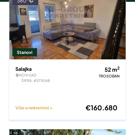
360°
Stanovi
2
Salajka
52
m
NOVI SAD
TROSOBAN
ŠIFRA: #575068
€
160.680
Više o nekretnini >