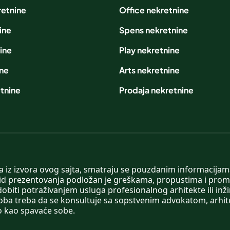
retnine
Office nekretnine
ine
Spens nekretnine
ine
Play nekretnine
ine
Arts nekretnine
tnine
Prodaja nekretnine
 a iz izvora ovog sajta, smatraju se pouzdanim informacijama
v vid prezentovanja podložan je greškama, propustima i pro
obiti potraživanjem usluga profesionalnog arhitekte ili inž
soba treba da se konsultuje sa sopstvenim advokatom, arhi
o kao spavaće sobe.