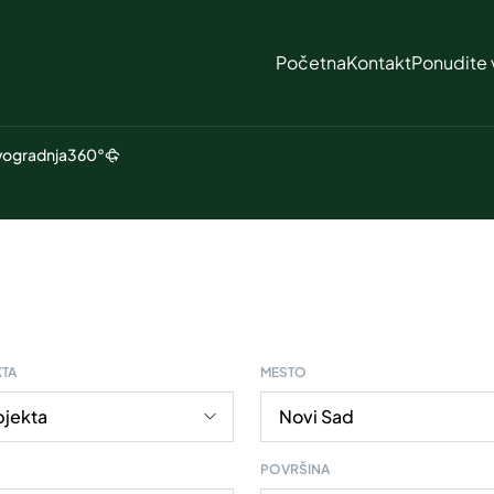
Početna
Kontakt
Ponudite 
ogradnja
360°
KTA
MESTO
POVRŠINA