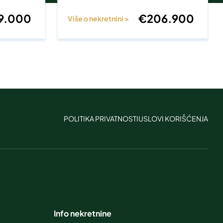
9.000
€
206.900
Više o nekretnini >
POLITIKA PRIVATNOSTI
USLOVI KORIŠĆENJA
Info nekretnine