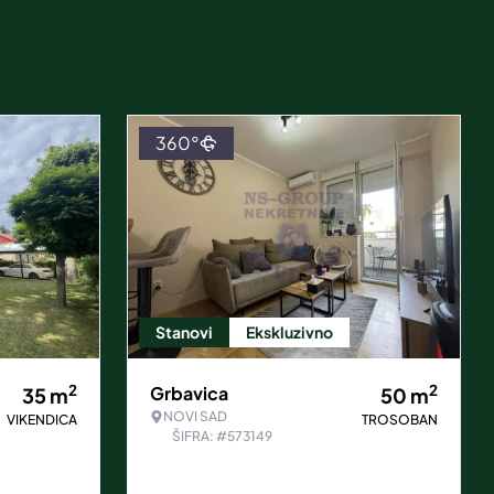
360°
Stanovi
Ekskluzivno
2
2
Grbavica
35
m
50
m
NOVI SAD
VIKENDICA
TROSOBAN
ŠIFRA: #573149