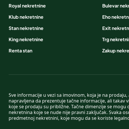
Royal nekretnine
Bulevar nek
Klub nekretnine
Eho nekretn
Stan nekretnine
Exit nekretn
King nekretnine
Trg nekretn
Renta stan
Zakup nekre
Sve informacije u vezi sa imovinom, koja je na prodaju,
napravljena da prezentuje tačne informacije, ali taka
koje se prodaju su približne. Tačne dimenzije se mogu d
nekretnina koje se nude nije pravni zaključak. Svaka o
predmetnoj nekretnini, koje mogu da se koriste legaln