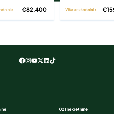
€
82.400
€
15
retnini >
Više o nekretnini >
nine
021 nekretnine