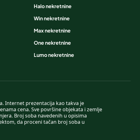
Halo nekretnine
Win nekretnine
Max nekretnine
One nekretnine
Lumo nekretnine
. Internet prezentacija kao takva je
menama cena. Sve površine objekata i zemlje
injera. Broj soba navedenih u opisima
tektom, da proceni tačan broj soba u