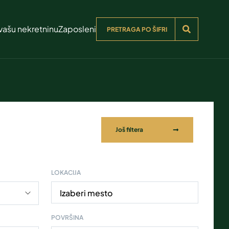
vašu nekretninu
Zaposleni
Još filtera
LOKACIJA
Izaberi mesto
POVRŠINA