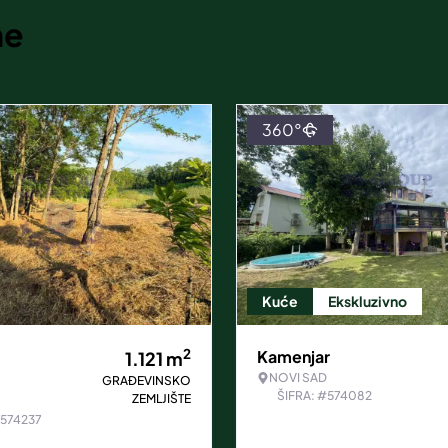
ne
360°
Kuće
Ekskluzivno
2
Kamenjar
1.121
m
NOVI SAD
GRAĐEVINSKO
ŠIFRA: #574082
ZEMLJIŠTE
#574237