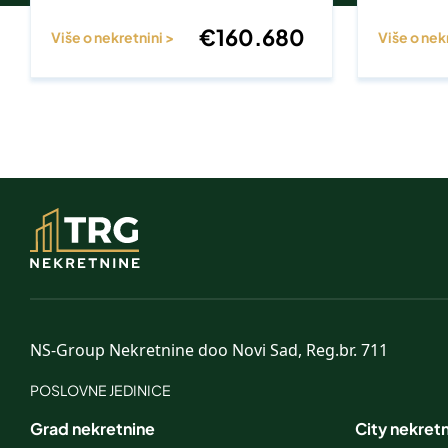
€
160.680
Više o nekretnini >
Više o nek
NS-Group Nekretnine doo Novi Sad, Reg.br. 711
POSLOVNE JEDINICE
Grad nekretnine
City nekret