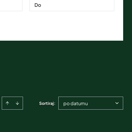
po datumu
Sortiraj
: