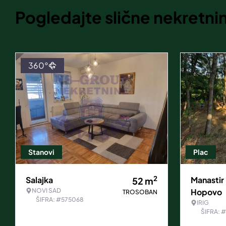
Pogledajte slične nekretni
360°
Stanovi
Plac
2
Salajka
Manastir
52
m
NOVI SAD
Hopovo
TROSOBAN
ŠIFRA: #575068
IRIG
ŠIFRA: 