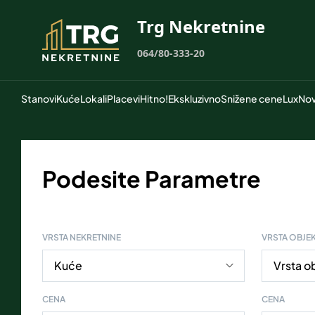
Trg Nekretnine
064/80-333-20
Stanovi
Kuće
Lokali
Placevi
Hitno!
Ekskluzivno
Snižene cene
Lux
Nov
Podesite Parametre
VRSTA NEKRETNINE
VRSTA OBJE
CENA
CENA