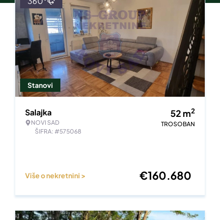
360°
Stanovi
2
Salajka
52
m
NOVI SAD
TROSOBAN
ŠIFRA: #575068
€
160.680
Više o nekretnini >