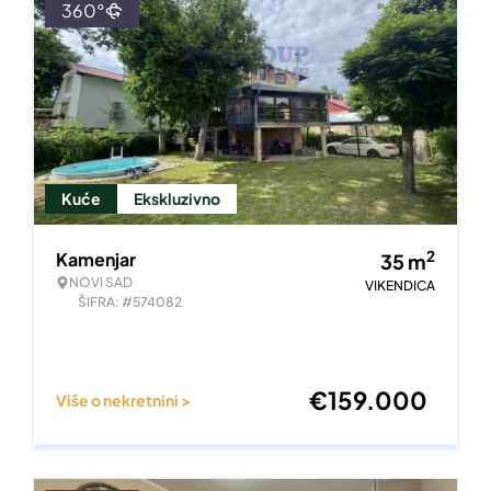
360°
Kuće
Ekskluzivno
2
Kamenjar
35
m
NOVI SAD
VIKENDICA
ŠIFRA: #574082
€
159.000
Više o nekretnini >