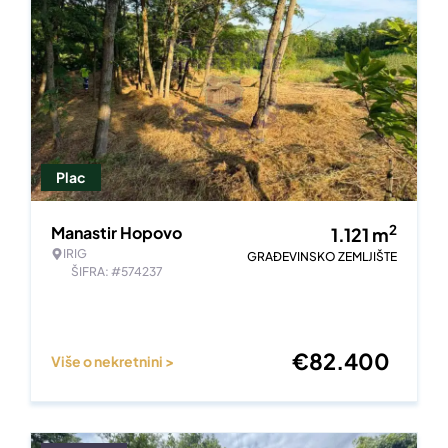
Plac
2
Manastir Hopovo
1.121
m
IRIG
GRAĐEVINSKO ZEMLJIŠTE
ŠIFRA: #574237
€
82.400
Više o nekretnini >