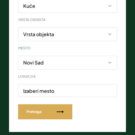
VRSTA OBJEKTA
MESTO
LOKACIJA
Izaberi mesto
Pretraga