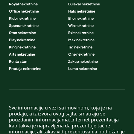
Royal nekretnine
Bulevar nekretnine
Office nekretnine
Halo nekretnine
Klub nekretnine
Eho nekretnine
Spens nekretnine
Win nekretnine
Stan nekretnine
Exit nekretnine
Play nekretnine
Max nekretnine
King nekretnine
Trg nekretnine
Arts nekretnine
One nekretnine
Renta stan
Zakup nekretnine
Prodaja nekretnine
Lumo nekretnine
Sve informacije u vezi sa imovinom, koja je na
prodaju, a iz izvora ovog sajta, smatraju se
pouzdanim informacijama. Internet prezentacija
kao takva je napravljena da prezentuje tačne
informacije, ali takav vid prezentovanja podložan je