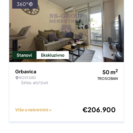
360°
Stanovi
Ekskluzivno
2
Grbavica
50
m
NOVI SAD
TROSOBAN
ŠIFRA: #573149
€
206.900
Više o nekretnini >