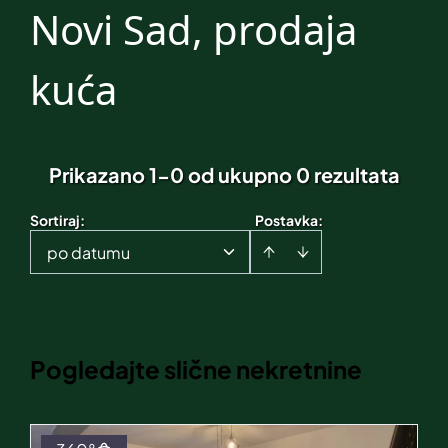
Novi Sad, prodaja
kuća
Prikazano 1-0 od ukupno 0 rezultata
Sortiraj
:
Postavka:
po datumu
Pogledajte slične nekretnine