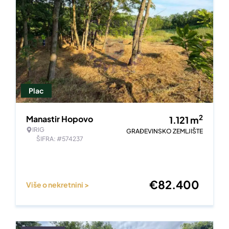
Plac
2
Manastir Hopovo
1.121
m
IRIG
GRAĐEVINSKO ZEMLJIŠTE
ŠIFRA: #574237
€
82.400
Više o nekretnini >