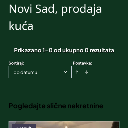
Novi Sad, prodaja
kuća
Prikazano 1-0 od ukupno 0 rezultata
Sortiraj
:
Postavka:
po datumu
Pogledajte slične nekretnine