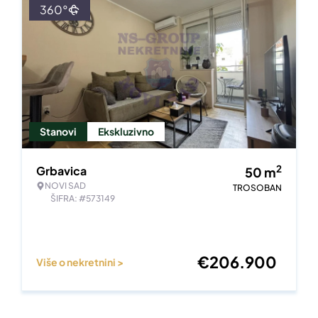
360°
Stanovi
Ekskluzivno
2
Grbavica
50
m
NOVI SAD
TROSOBAN
ŠIFRA: #573149
€
206.900
Više o nekretnini >