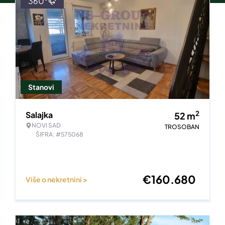
360°
Stanovi
2
Salajka
52
m
NOVI SAD
TROSOBAN
ŠIFRA: #575068
€
160.680
Više o nekretnini >