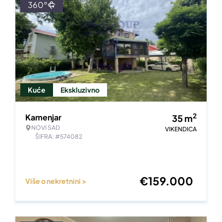
360°
Kuće
Ekskluzivno
2
Kamenjar
35
m
NOVI SAD
VIKENDICA
ŠIFRA: #574082
€
159.000
Više o nekretnini >