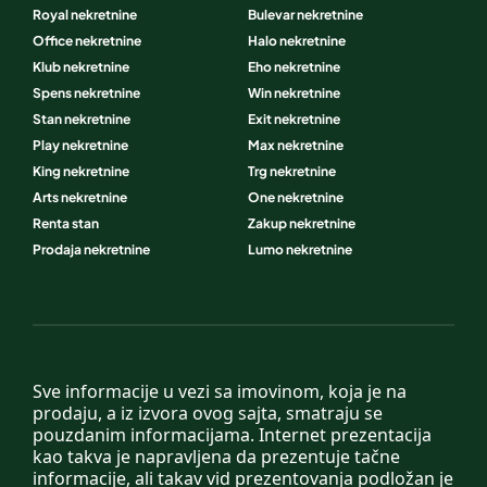
Royal nekretnine
Bulevar nekretnine
Office nekretnine
Halo nekretnine
Klub nekretnine
Eho nekretnine
Spens nekretnine
Win nekretnine
Stan nekretnine
Exit nekretnine
Play nekretnine
Max nekretnine
King nekretnine
Trg nekretnine
Arts nekretnine
One nekretnine
Renta stan
Zakup nekretnine
Prodaja nekretnine
Lumo nekretnine
Sve informacije u vezi sa imovinom, koja je na
prodaju, a iz izvora ovog sajta, smatraju se
pouzdanim informacijama. Internet prezentacija
kao takva je napravljena da prezentuje tačne
informacije, ali takav vid prezentovanja podložan je