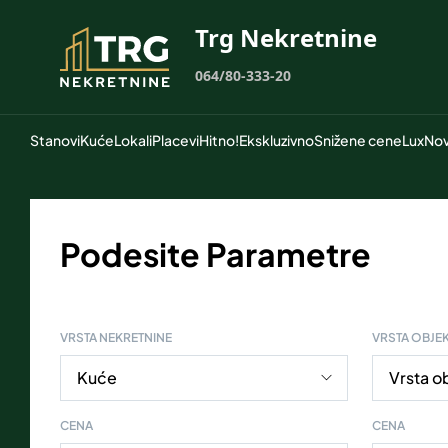
Trg Nekretnine
064/80-333-20
Stanovi
Kuće
Lokali
Placevi
Hitno!
Ekskluzivno
Snižene cene
Lux
Nov
Podesite Parametre
VRSTA NEKRETNINE
VRSTA OBJE
CENA
CENA