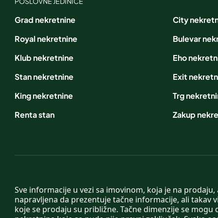
POSLOVNE JEDINICE
Grad nekretnine
City nekret
Royal nekretnine
Bulevar nek
Klub nekretnine
Eho nekretn
Stan nekretnine
Exit nekretn
King nekretnine
Trg nekretn
Renta stan
Zakup nekre
Sve informacije u vezi sa imovinom, koja je na prodaju,
napravljena da prezentuje tačne informacije, ali taka
koje se prodaju su približne. Tačne dimenzije se mogu d