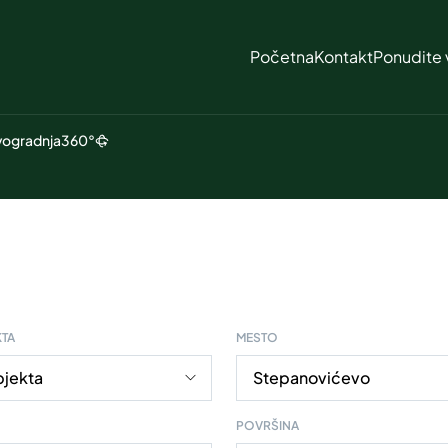
Početna
Kontakt
Ponudite 
ogradnja
360°
KTA
MESTO
POVRŠINA