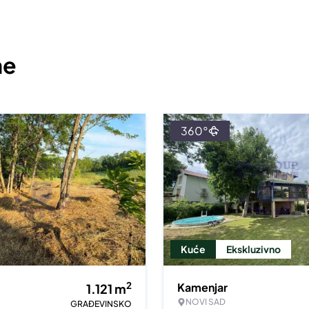
ne
360°
Kuće
Ekskluzivno
2
Kamenjar
1.121
m
NOVI SAD
GRAĐEVINSKO