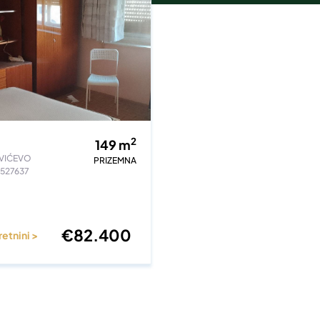
2
149
m
VIĆEVO
PRIZEMNA
#527637
€
82.400
retnini >