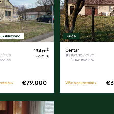
Ekskluzivno
Kuće
2
Centar
134
m
VIĆEVO
STEPANOVIĆEVO
PRIZEMNA
#563558
ŠIFRA: #523374
€
79.000
€
6
retnini >
Više o nekretnini >