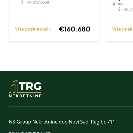
ŠIFRA: #575068
IRIG
ŠIFRA: 
€
160.680
Više o nekretnini >
Više o nek
NS-Group Nekretnine doo Novi Sad, Reg.br. 711