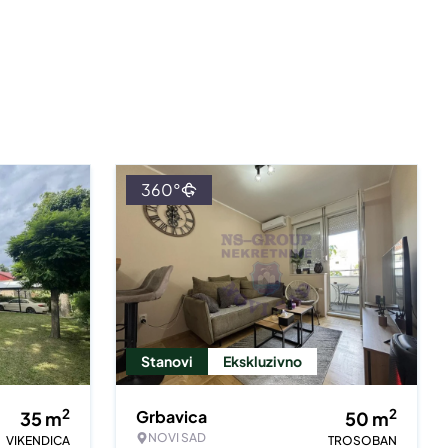
360°
Stanovi
Ekskluzivno
2
2
Grbavica
35
m
50
m
NOVI SAD
VIKENDICA
TROSOBAN