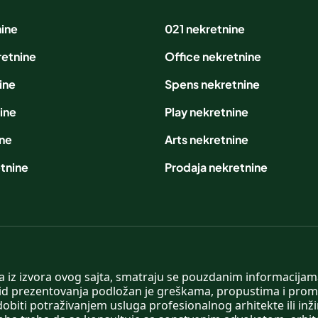
nine
021 nekretnine
retnine
Office nekretnine
ine
Spens nekretnine
ine
Play nekretnine
ine
Arts nekretnine
tnine
Prodaja nekretnine
 a iz izvora ovog sajta, smatraju se pouzdanim informacijama
v vid prezentovanja podložan je greškama, propustima i pro
obiti potraživanjem usluga profesionalnog arhitekte ili inž