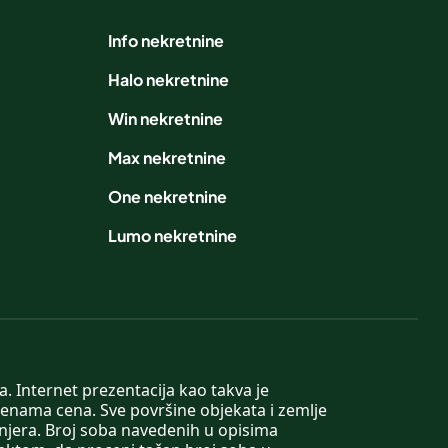
Info nekretnine
Halo nekretnine
Win nekretnine
Max nekretnine
One nekretnine
Lumo nekretnine
. Internet prezentacija kao takva je
menama cena. Sve površine objekata i zemlje
injera. Broj soba navedenih u opisima