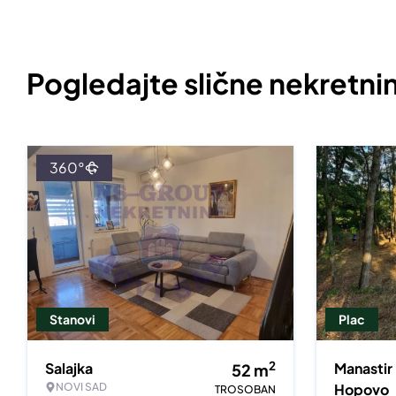
Pogledajte slične nekretni
360°
Stanovi
Plac
2
Salajka
Manastir
52
m
NOVI SAD
Hopovo
TROSOBAN