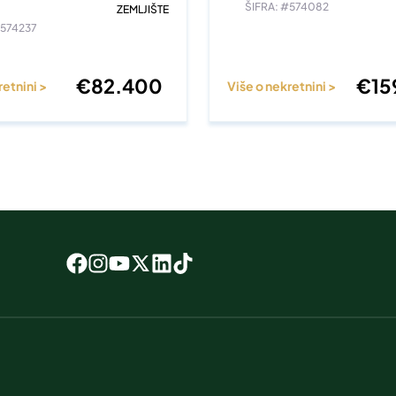
ŠIFRA: #574082
ZEMLJIŠTE
#574237
€
82.400
€
15
retnini >
Više o nekretnini >