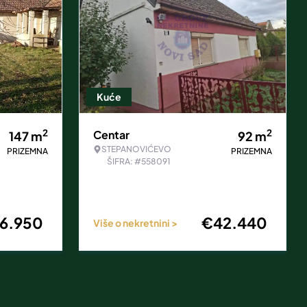
Kuće
2
2
Centar
147
m
92
m
STEPANOVIĆEVO
PRIZEMNA
PRIZEMNA
ŠIFRA: #558091
6.950
€
42.440
Više o nekretnini >