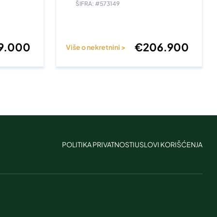
ŠIFRA: #573149
9.000
€
206.900
Više o nekretnini >
POLITIKA PRIVATNOSTI
USLOVI KORIŠĆENJA