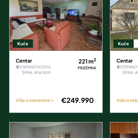
Kuće
Kuće
2
Centar
Centar
221
m
STEPANOVIĆEVO
STEPANO
PRIZEMNA
ŠIFRA: #567609
ŠIFRA: 
€
249.990
Više o nekretnini >
Više o nek