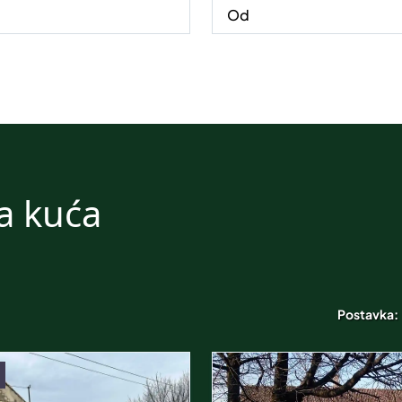
a kuća
Postavka: