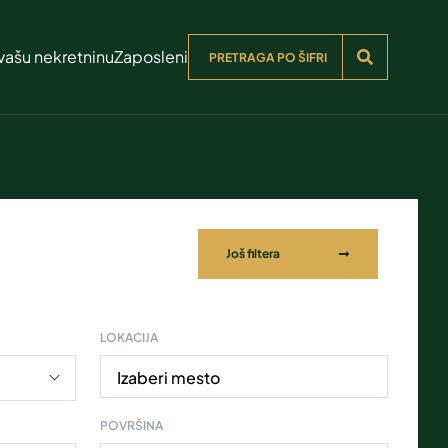
vašu nekretninu
Zaposleni
Još filtera
LOKACIJA
Izaberi mesto
POVRŠINA