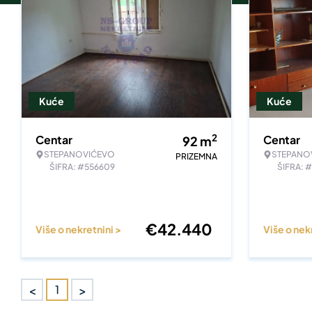
Kuće
Kuće
2
Centar
Centar
92
m
STEPANOVIĆEVO
STEPANO
PRIZEMNA
ŠIFRA: #556609
ŠIFRA: 
€
42.440
Više o nekretnini >
Više o nek
<
>
1