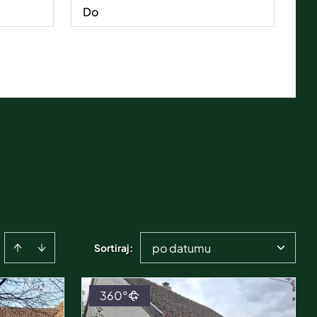
po datumu
Sortiraj
:
360°