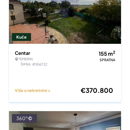
Kuće
2
Centar
155
m
TEMERIN
SPRATNA
ŠIFRA: #556722
€
370.800
Više o nekretnini >
360°