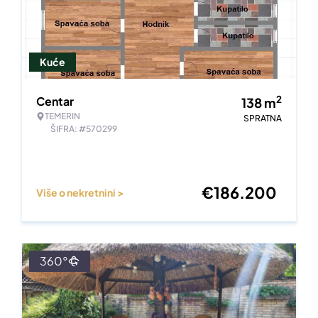
Kuće
2
Centar
138
m
TEMERIN
SPRATNA
ŠIFRA: #570299
€
186.200
Više o nekretnini >
360°