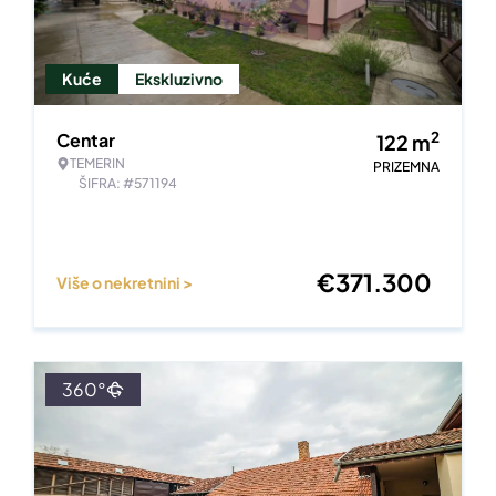
Kuće
Ekskluzivno
2
Centar
122
m
TEMERIN
PRIZEMNA
ŠIFRA: #571194
€
371.300
Više o nekretnini >
360°