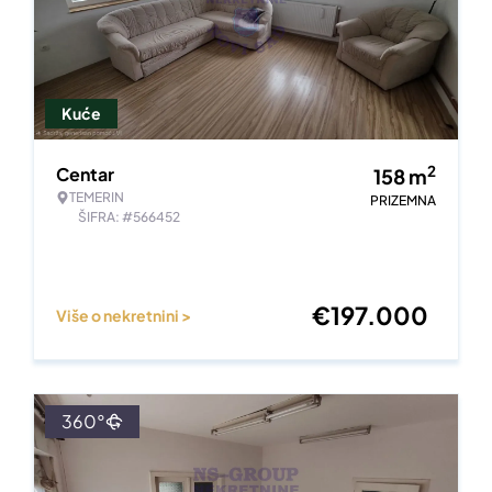
Kuće
2
Centar
158
m
TEMERIN
PRIZEMNA
ŠIFRA: #566452
€
197.000
Više o nekretnini >
360°