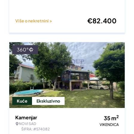
€
82.400
Više o nekretnini >
360°
Kuće
Ekskluzivno
2
Kamenjar
35
m
NOVI SAD
VIKENDICA
ŠIFRA: #574082