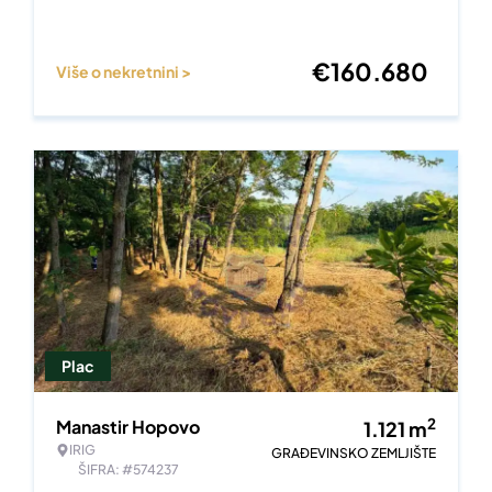
€
160.680
Više o nekretnini >
Plac
2
Manastir Hopovo
1.121
m
IRIG
GRAĐEVINSKO ZEMLJIŠTE
ŠIFRA: #574237