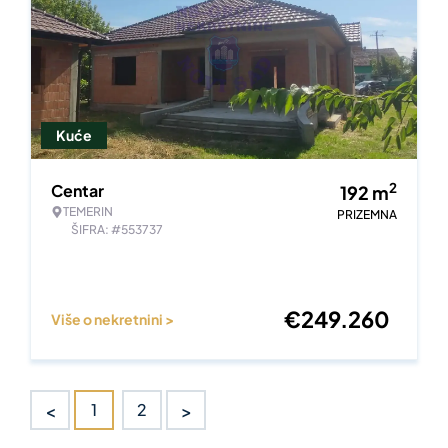
Kuće
2
Centar
192
m
TEMERIN
PRIZEMNA
ŠIFRA: #553737
€
249.260
Više o nekretnini >
<
>
1
2