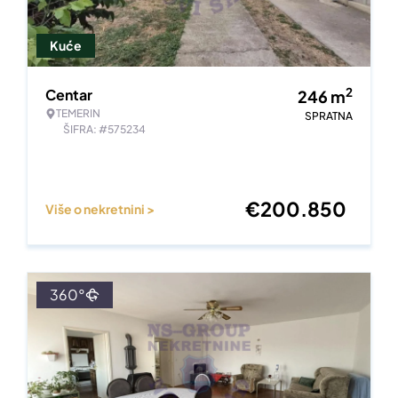
Kuće
2
Centar
246
m
TEMERIN
SPRATNA
ŠIFRA: #575234
€
200.850
Više o nekretnini >
360°