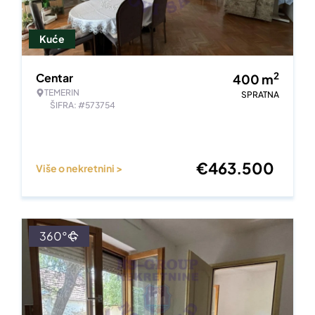
Kuće
2
Centar
400
m
TEMERIN
SPRATNA
ŠIFRA: #573754
€
463.500
Više o nekretnini >
360°