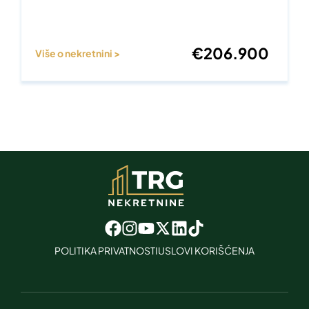
€
206.900
Više o nekretnini >
POLITIKA PRIVATNOSTI
USLOVI KORIŠĆENJA