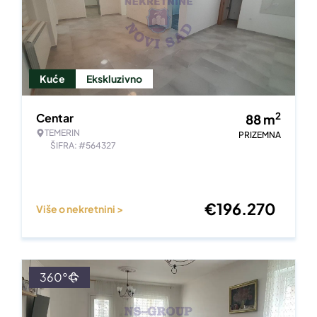
Kuće
Ekskluzivno
2
Centar
88
m
TEMERIN
PRIZEMNA
ŠIFRA: #564327
€
196.270
Više o nekretnini >
360°