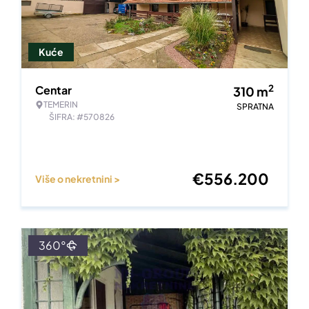
Kuće
2
Centar
310
m
TEMERIN
SPRATNA
ŠIFRA: #570826
€
556.200
Više o nekretnini >
360°