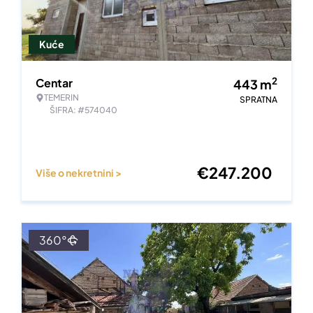
Kuće
2
Centar
443
m
TEMERIN
SPRATNA
ŠIFRA: #574040
€
247.200
Više o nekretnini >
360°