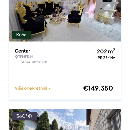
Kuće
2
Centar
202
m
TEMERIN
PRIZEMNA
ŠIFRA: #558178
€
149.350
Više o nekretnini >
360°