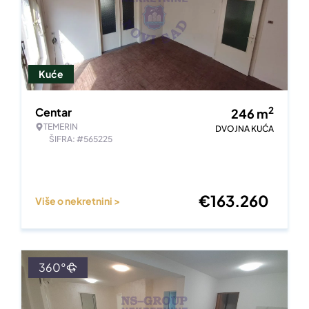
Kuće
2
Centar
246
m
TEMERIN
DVOJNA KUĆA
ŠIFRA: #565225
€
163.260
Više o nekretnini >
360°