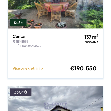
Kuće
2
Centar
137
m
TEMERIN
SPRATNA
ŠIFRA: #569863
€
190.550
Više o nekretnini >
360°