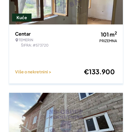
Kuće
2
Centar
101
m
TEMERIN
PRIZEMNA
ŠIFRA: #573720
€
133.900
Više o nekretnini >