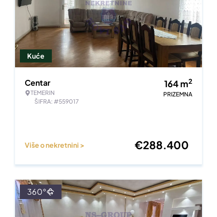
Kuće
2
Centar
164
m
TEMERIN
PRIZEMNA
ŠIFRA: #559017
€
288.400
Više o nekretnini >
360°