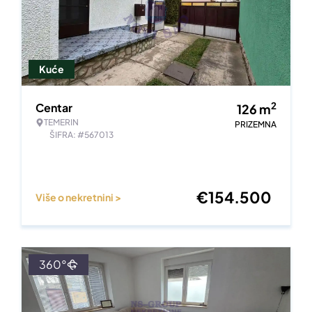
Kuće
2
Centar
126
m
TEMERIN
PRIZEMNA
ŠIFRA: #567013
€
154.500
Više o nekretnini >
360°