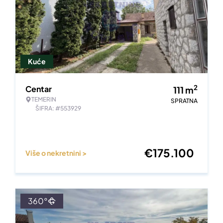
Kuće
2
Centar
111
m
TEMERIN
SPRATNA
ŠIFRA: #553929
€
175.100
Više o nekretnini >
360°