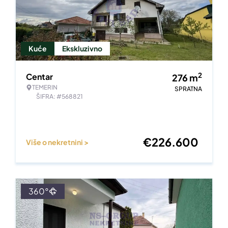
Kuće
Ekskluzivno
2
Centar
276
m
TEMERIN
SPRATNA
ŠIFRA: #568821
€
226.600
Više o nekretnini >
360°