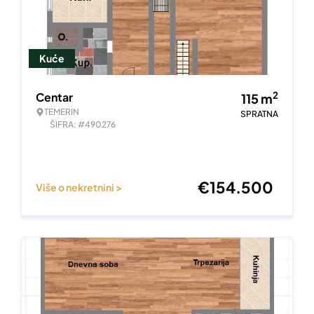
Kuće
2
Centar
115
m
TEMERIN
SPRATNA
ŠIFRA: #490276
€
154.500
Više o nekretnini >