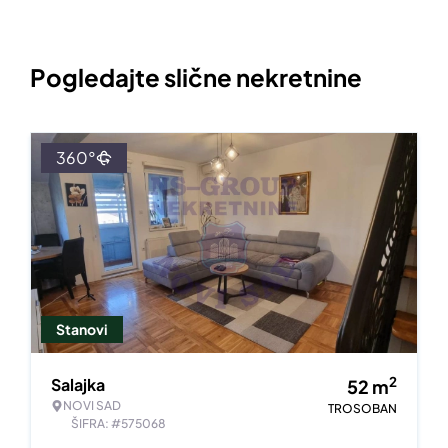
Pogledajte slične nekretnine
360°
Stanovi
2
Salajka
52
m
NOVI SAD
TROSOBAN
ŠIFRA: #575068