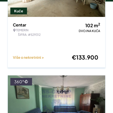
Kuće
2
Centar
102
m
TEMERIN
DVOJNA KUĆA
ŠIFRA: #529312
€
133.900
Više o nekretnini >
360°