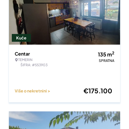
Kuće
2
Centar
135
m
TEMERIN
SPRATNA
ŠIFRA: #553903
€
175.100
Više o nekretnini >