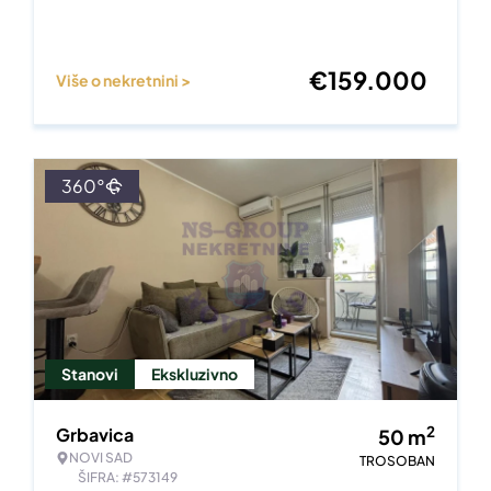
€
159.000
Više o nekretnini >
360°
Stanovi
Ekskluzivno
2
Grbavica
50
m
NOVI SAD
TROSOBAN
ŠIFRA: #573149