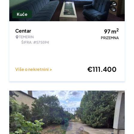
Kuće
2
Centar
97
m
TEMERIN
PRIZEMNA
ŠIFRA: #575594
€
111.400
Više o nekretnini >