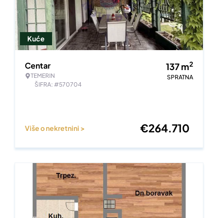
Kuće
2
Centar
137
m
TEMERIN
SPRATNA
ŠIFRA: #570704
€
264.710
Više o nekretnini >