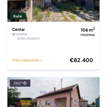
Kuće
2
Centar
106
m
TEMERIN
PRIZEMNA
ŠIFRA: #548549
€
82.400
Više o nekretnini >
360°