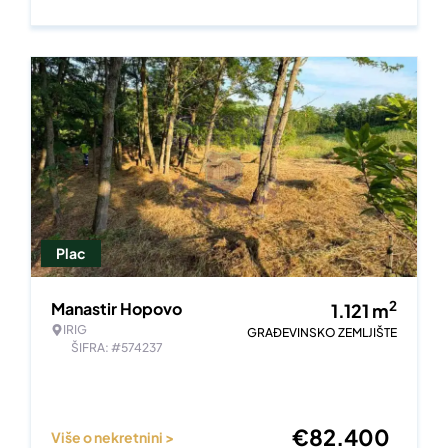
Plac
2
Manastir Hopovo
1.121
m
IRIG
GRAĐEVINSKO ZEMLJIŠTE
ŠIFRA: #574237
€
82.400
Više o nekretnini >