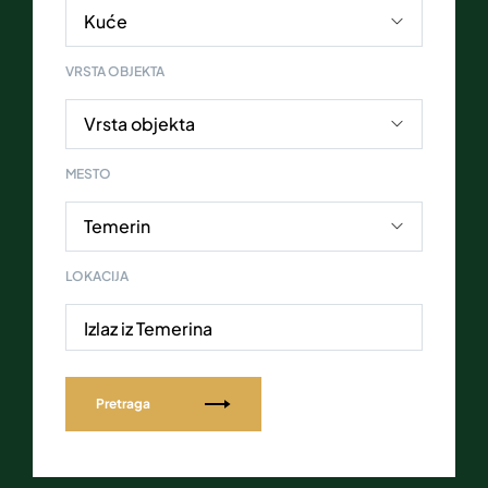
VRSTA OBJEKTA
MESTO
LOKACIJA
Izlaz iz Temerina
Pretraga