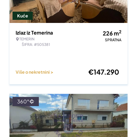
Kuće
2
Izlaz iz Temerina
226
m
TEMERIN
SPRATNA
ŠIFRA: #505381
€
147.290
Više o nekretnini >
360°