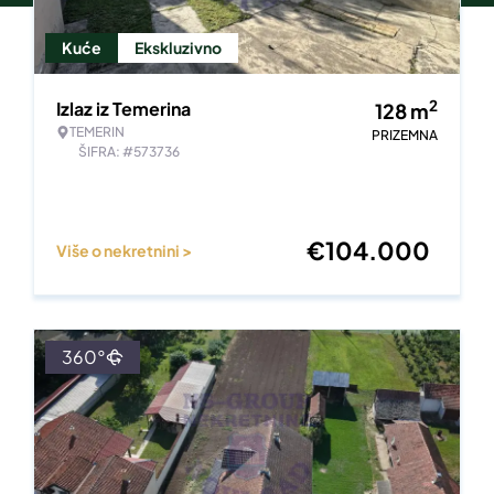
Kuće
Ekskluzivno
2
Izlaz iz Temerina
128
m
TEMERIN
PRIZEMNA
ŠIFRA: #573736
€
104.000
Više o nekretnini >
360°