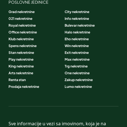
POSLOVNE JEDINICE
Grad nekretnine
City nekretnine
021 nekretnine
Info nekretnine
Royal nekretnine
Bulevar nekretnine
Office nekretnine
Halo nekretnine
Klub nekretnine
Eho nekretnine
Spens nekretnine
Win nekretnine
Stan nekretnine
Exit nekretnine
Play nekretnine
Max nekretnine
King nekretnine
Trg nekretnine
Arts nekretnine
One nekretnine
Renta stan
Zakup nekretnine
Prodaja nekretnine
Lumo nekretnine
Sve informacije u vezi sa imovinom, koja je na