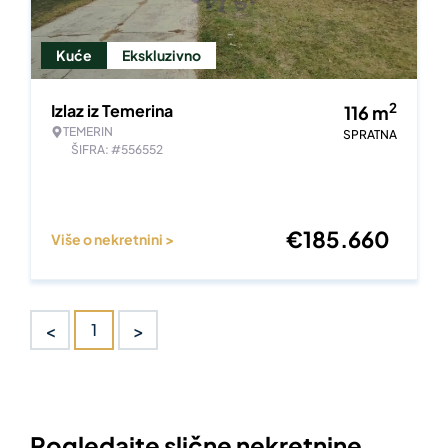
Kuće
Ekskluzivno
2
Izlaz iz Temerina
116
m
TEMERIN
SPRATNA
ŠIFRA: #556552
€
185.660
Više o nekretnini >
<
>
1
Pogledajte slične nekretnine