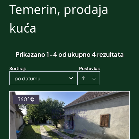
Temerin, prodaja
kuća
Prikazano 1-4 od ukupno 4 rezultata
Sortiraj
:
Postavka:
po datumu
360°