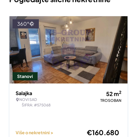
360°
Stanovi
2
Salajka
52
m
NOVI SAD
TROSOBAN
ŠIFRA: #575068
€
160.680
Više o nekretnini >