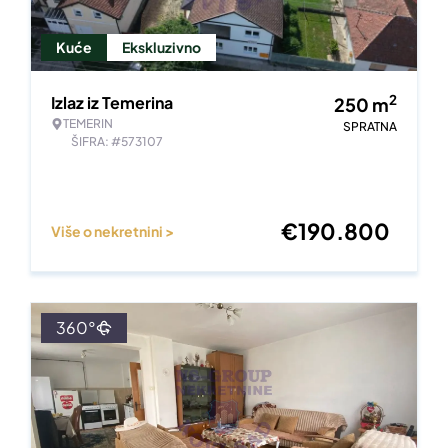
Kuće
Ekskluzivno
2
Izlaz iz Temerina
250
m
TEMERIN
SPRATNA
ŠIFRA: #573107
€
190.800
Više o nekretnini >
360°