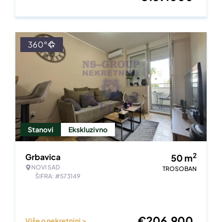
360°
Stanovi
Ekskluzivno
2
Grbavica
50
m
NOVI SAD
TROSOBAN
ŠIFRA: #573149
€
206.900
Više o nekretnini >