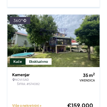
360°
Kuće
Ekskluzivno
2
Kamenjar
35
m
NOVI SAD
VIKENDICA
ŠIFRA: #574082
€
159.000
Više o nekretnini >