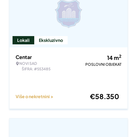
Lokali
Ekskluzivno
2
Centar
14
m
NOVI SAD
POSLOVNI OBJEKAT
ŠIFRA: #553485
€
58.350
Više o nekretnini >