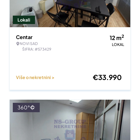
Lokali
2
Centar
12
m
NOVI SAD
LOKAL
ŠIFRA: #573429
€
33.990
Više o nekretnini >
360°