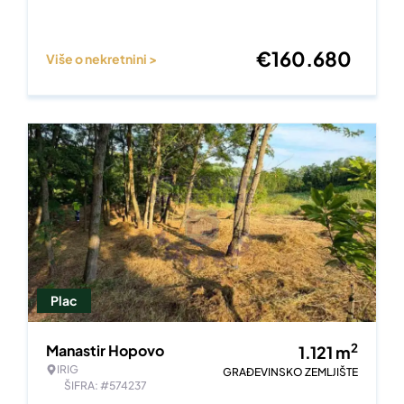
€
160.680
Više o nekretnini >
Plac
2
Manastir Hopovo
1.121
m
IRIG
GRAĐEVINSKO ZEMLJIŠTE
ŠIFRA: #574237