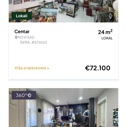
Lokali
2
Centar
24
m
NOVI SAD
LOKAL
ŠIFRA: #575063
€
72.100
Više o nekretnini >
360°