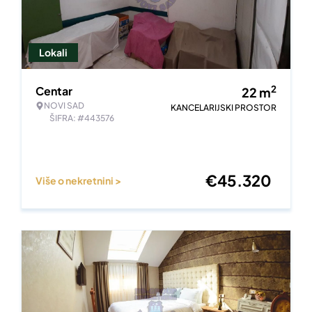
Lokali
2
Centar
22
m
NOVI SAD
KANCELARIJSKI PROSTOR
ŠIFRA: #443576
€
45.320
Više o nekretnini >