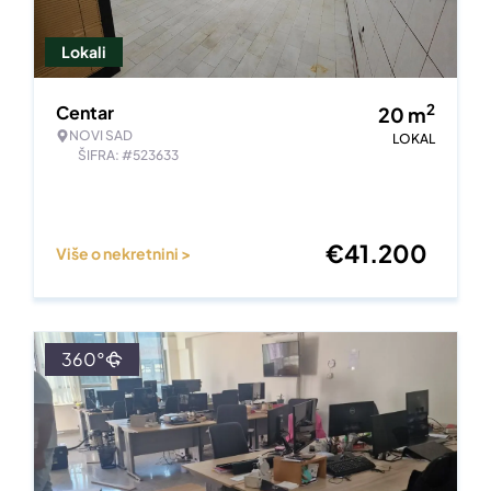
Lokali
2
Centar
20
m
NOVI SAD
LOKAL
ŠIFRA: #523633
€
41.200
Više o nekretnini >
360°