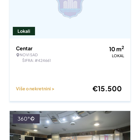
Lokali
2
Centar
10
m
NOVI SAD
LOKAL
ŠIFRA: #424661
€
15.500
Više o nekretnini >
360°