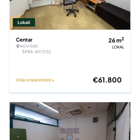
Lokali
2
Centar
26
m
NOVI SAD
LOKAL
ŠIFRA: #572752
€
61.800
Više o nekretnini >