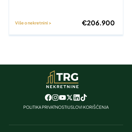
€
206.900
Više o nekretnini >
POLITIKA PRIVATNOSTI
USLOVI KORIŠĆENJA