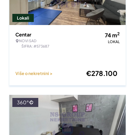
Lokali
2
Centar
74
m
NOVI SAD
LOKAL
ŠIFRA: #573687
€
278.100
Više o nekretnini >
360°