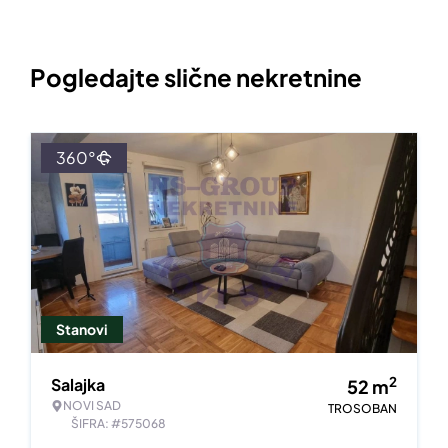
Pogledajte slične nekretnine
360°
Stanovi
2
Salajka
52
m
NOVI SAD
TROSOBAN
ŠIFRA: #575068