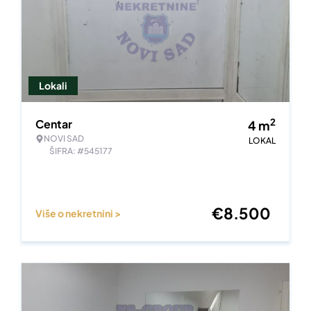
Lokali
2
Centar
4
m
NOVI SAD
LOKAL
ŠIFRA: #545177
€
8.500
Više o nekretnini >