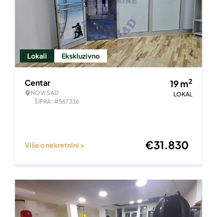
Lokali
Ekskluzivno
2
Centar
19
m
NOVI SAD
LOKAL
ŠIFRA: #567336
€
31.830
Više o nekretnini >