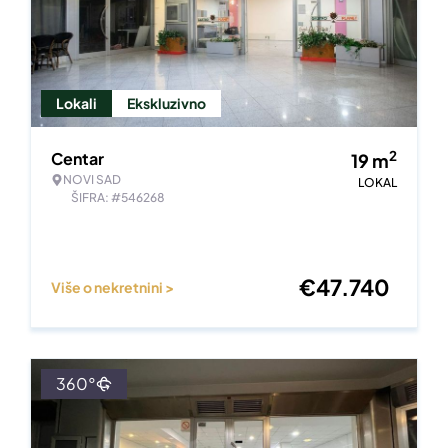
Lokali
Ekskluzivno
2
Centar
19
m
NOVI SAD
LOKAL
ŠIFRA: #546268
€
47.740
Više o nekretnini >
360°