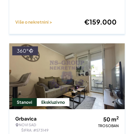
€
159.000
Više o nekretnini >
360°
Stanovi
Ekskluzivno
2
Grbavica
50
m
NOVI SAD
TROSOBAN
ŠIFRA: #573149