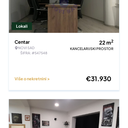
Lokali
2
Centar
22
m
NOVI SAD
KANCELARIJSKI PROSTOR
ŠIFRA: #547548
€
31.930
Više o nekretnini >