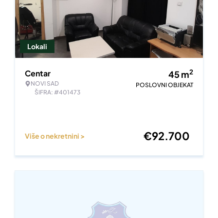
Lokali
2
Centar
45
m
NOVI SAD
POSLOVNI OBJEKAT
ŠIFRA: #401473
€
92.700
Više o nekretnini >