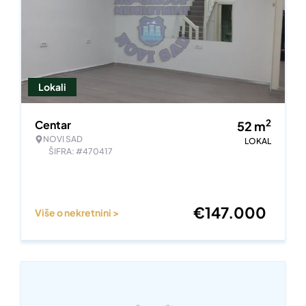
Lokali
2
Centar
52
m
NOVI SAD
LOKAL
ŠIFRA: #470417
€
147.000
Više o nekretnini >