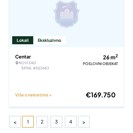
Lokali
Ekskluzivno
2
Centar
26
m
NOVI SAD
POSLOVNI OBJEKAT
ŠIFRA: #553483
€
169.750
Više o nekretnini >
<
>
1
2
3
4