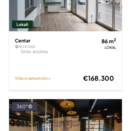
Lokali
2
Centar
86
m
NOVI SAD
LOKAL
ŠIFRA: #528956
€
168.300
Više o nekretnini >
360°