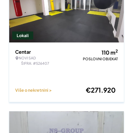
Lokali
2
Centar
110
m
NOVI SAD
POSLOVNI OBJEKAT
ŠIFRA: #526407
€
271.920
Više o nekretnini >