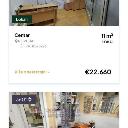
Lokali
2
Centar
11
m
NOVI SAD
LOKAL
ŠIFRA: #573226
€
22.660
Više o nekretnini >
360°