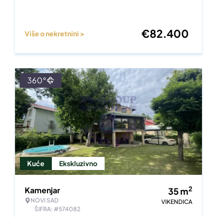
€
82.400
Više o nekretnini >
360°
Kuće
Ekskluzivno
2
Kamenjar
35
m
NOVI SAD
VIKENDICA
ŠIFRA: #574082