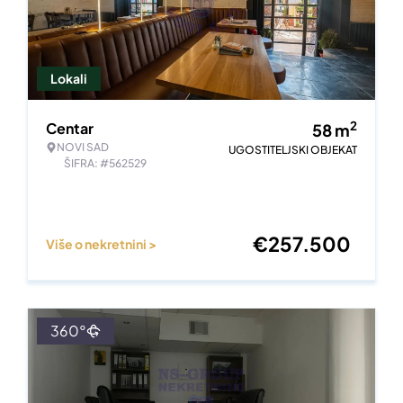
Lokali
2
Centar
58
m
NOVI SAD
UGOSTITELJSKI OBJEKAT
ŠIFRA: #562529
€
257.500
Više o nekretnini >
360°