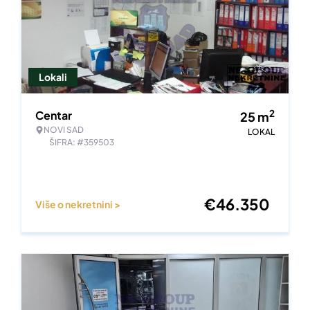
Lokali
2
Centar
25
m
NOVI SAD
LOKAL
ŠIFRA: #359503
€
46.350
Više o nekretnini >