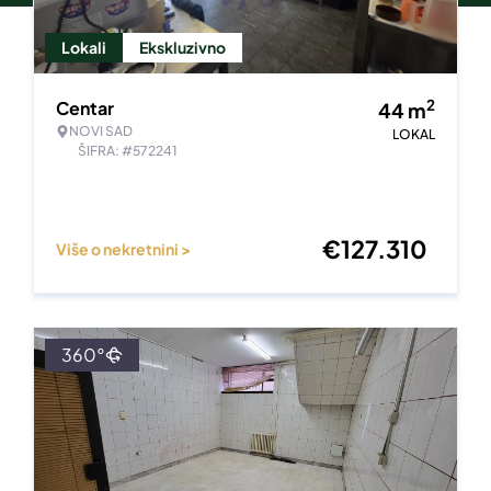
Lokali
Ekskluzivno
2
Centar
44
m
NOVI SAD
LOKAL
ŠIFRA: #572241
€
127.310
Više o nekretnini >
360°