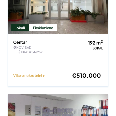
Lokali
Ekskluzivno
2
Centar
192
m
NOVI SAD
LOKAL
ŠIFRA: #546269
€
510.000
Više o nekretnini >