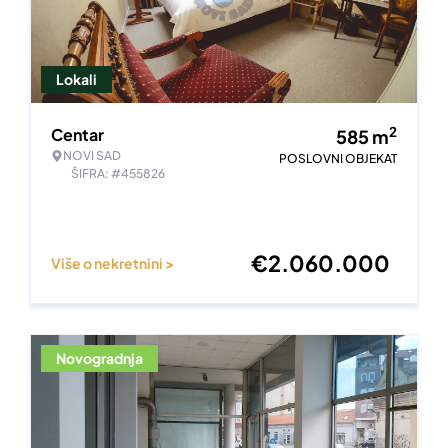
Lokali
2
Centar
585
m
NOVI SAD
POSLOVNI OBJEKAT
ŠIFRA: #455826
€
2.060.000
Više o nekretnini >
Novogradnja