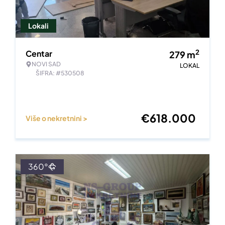
Lokali
2
Centar
279
m
NOVI SAD
LOKAL
ŠIFRA: #530508
€
618.000
Više o nekretnini >
360°