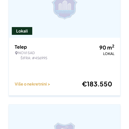
Lokali
2
Telep
90
m
NOVI SAD
LOKAL
ŠIFRA: #456995
€
183.550
Više o nekretnini >