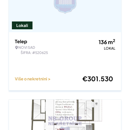
Lokali
2
Telep
136
m
NOVI SAD
LOKAL
ŠIFRA: #520625
€
301.530
Više o nekretnini >