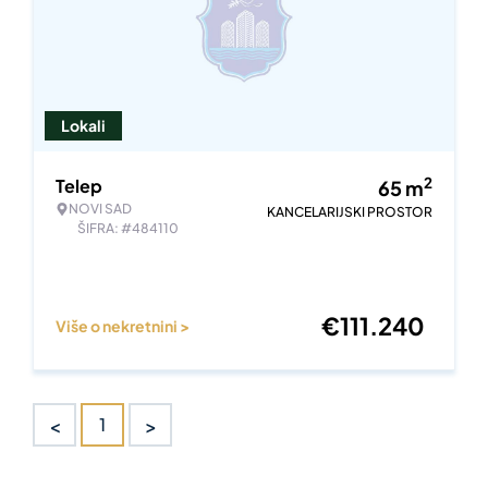
Lokali
2
Telep
65
m
NOVI SAD
KANCELARIJSKI PROSTOR
ŠIFRA: #484110
€
111.240
Više o nekretnini >
<
>
1