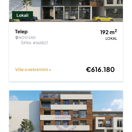
Lokali
2
Telep
192
m
NOVI SAD
LOKAL
ŠIFRA: #565827
€
616.180
Više o nekretnini >