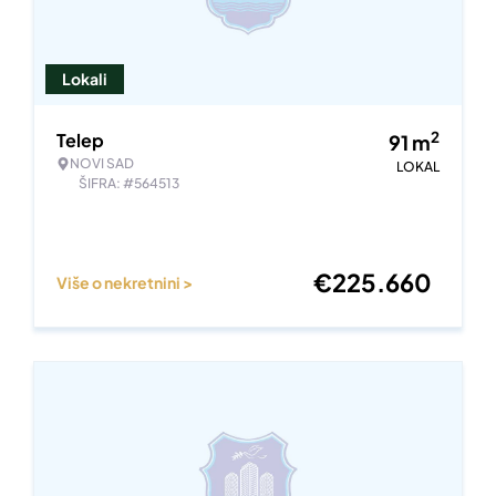
Lokali
2
Telep
91
m
NOVI SAD
LOKAL
ŠIFRA: #564513
€
225.660
Više o nekretnini >