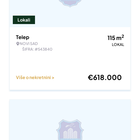
Lokali
2
Telep
115
m
NOVI SAD
LOKAL
ŠIFRA: #543840
€
618.000
Više o nekretnini >