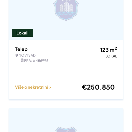
Lokali
2
Telep
123
m
NOVI SAD
LOKAL
ŠIFRA: #456996
€
250.850
Više o nekretnini >