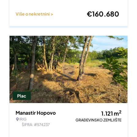
€
160.680
Više o nekretnini >
Plac
2
Manastir Hopovo
1.121
m
IRIG
GRAĐEVINSKO ZEMLJIŠTE
ŠIFRA: #574237