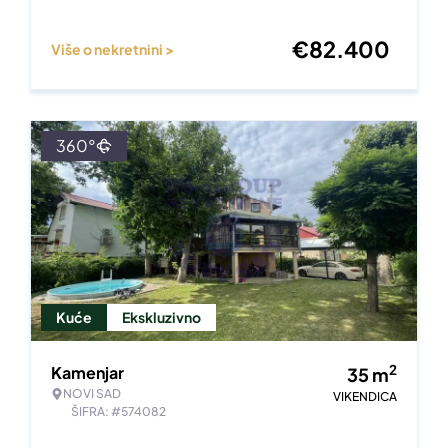
€
82.400
Više o nekretnini >
360°
Kuće
Ekskluzivno
2
Kamenjar
35
m
NOVI SAD
VIKENDICA
ŠIFRA: #574082