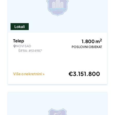
Lokali
2
Telep
1.800
m
NOVI SAD
POSLOVNI OBJEKAT
ŠIFRA: #514987
€
3.151.800
Više o nekretnini >