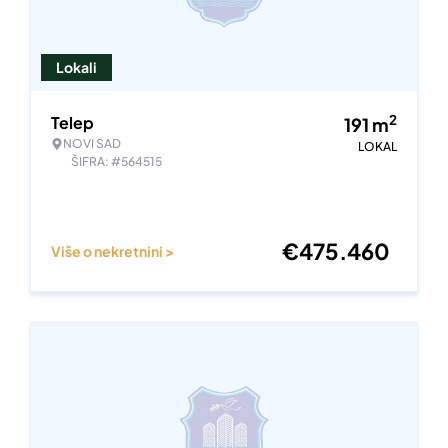
Lokali
2
Telep
191
m
NOVI SAD
LOKAL
ŠIFRA: #564515
€
475.460
Više o nekretnini >