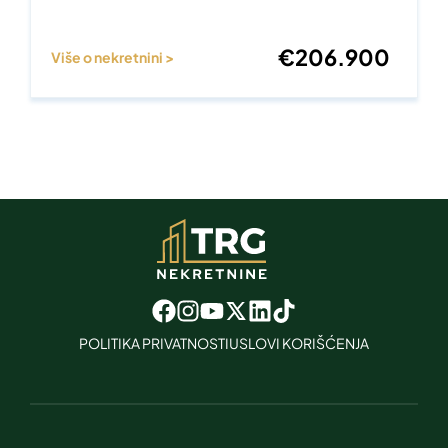
€
206.900
Više o nekretnini >
POLITIKA PRIVATNOSTI
USLOVI KORIŠĆENJA