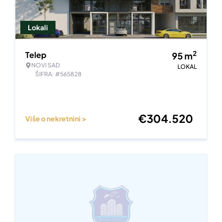
Lokali
2
Telep
95
m
NOVI SAD
LOKAL
ŠIFRA: #565828
€
304.520
Više o nekretnini >