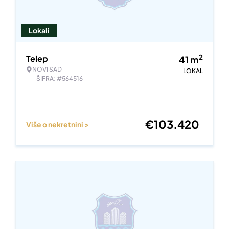
Lokali
2
Telep
41
m
NOVI SAD
LOKAL
ŠIFRA: #564516
€
103.420
Više o nekretnini >