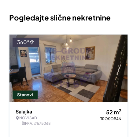
Pogledajte slične nekretnine
360°
Stanovi
2
Salajka
52
m
NOVI SAD
TROSOBAN
ŠIFRA: #575068