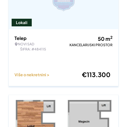
Lokali
2
Telep
50
m
NOVI SAD
KANCELARIJSKI PROSTOR
ŠIFRA: #484115
€
113.300
Više o nekretnini >