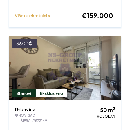
€
159.000
Više o nekretnini >
360°
Stanovi
Ekskluzivno
2
Grbavica
50
m
NOVI SAD
TROSOBAN
ŠIFRA: #573149