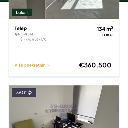
Lokali
2
Telep
134
m
NOVI SAD
LOKAL
ŠIFRA: #567170
€
360.500
Više o nekretnini >
360°