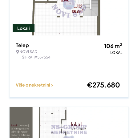
Lokali
2
Telep
106
m
NOVI SAD
LOKAL
ŠIFRA: #557554
€
275.680
Više o nekretnini >