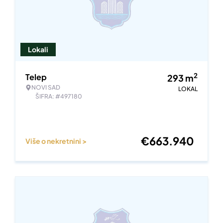
Lokali
2
Telep
293
m
NOVI SAD
LOKAL
ŠIFRA: #497180
€
663.940
Više o nekretnini >