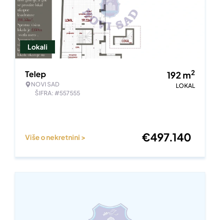
Lokali
2
Telep
192
m
NOVI SAD
LOKAL
ŠIFRA: #557555
€
497.140
Više o nekretnini >