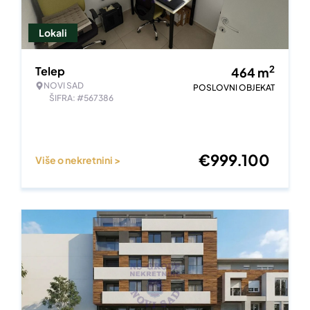
Lokali
2
Telep
464
m
NOVI SAD
POSLOVNI OBJEKAT
ŠIFRA: #567386
€
999.100
Više o nekretnini >