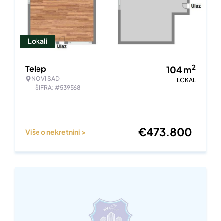
Lokali
2
Telep
104
m
NOVI SAD
LOKAL
ŠIFRA: #539568
€
473.800
Više o nekretnini >