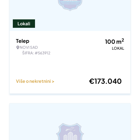
Lokali
2
Telep
100
m
NOVI SAD
LOKAL
ŠIFRA: #563912
€
173.040
Više o nekretnini >