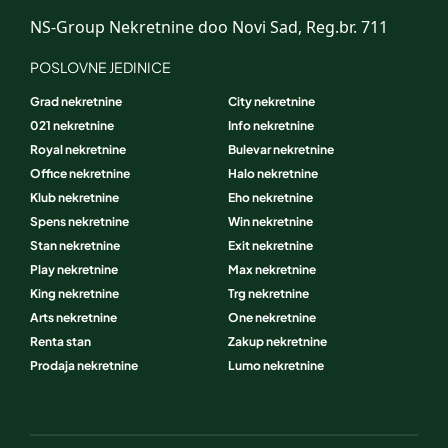
NS-Group Nekretnine doo Novi Sad, Reg.br. 711
POSLOVNE JEDINICE
Grad nekretnine
City nekretnine
021 nekretnine
Info nekretnine
Royal nekretnine
Bulevar nekretnine
Office nekretnine
Halo nekretnine
Klub nekretnine
Eho nekretnine
Spens nekretnine
Win nekretnine
Stan nekretnine
Exit nekretnine
Play nekretnine
Max nekretnine
King nekretnine
Trg nekretnine
Arts nekretnine
One nekretnine
Renta stan
Zakup nekretnine
Prodaja nekretnine
Lumo nekretnine