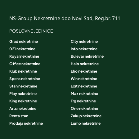
NS-Group Nekretnine doo Novi Sad, Reg.br. 711
POSLOVNE JEDINICE
Grad nekretnine
City nekretnine
021 nekretnine
Info nekretnine
Royal nekretnine
Bulevar nekretnine
Office nekretnine
Halo nekretnine
Klub nekretnine
Eho nekretnine
Spens nekretnine
Win nekretnine
Stan nekretnine
Exit nekretnine
Play nekretnine
Max nekretnine
King nekretnine
Trg nekretnine
Arts nekretnine
One nekretnine
Renta stan
Zakup nekretnine
Prodaja nekretnine
Lumo nekretnine