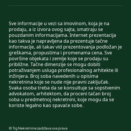
Sve informacije u vezi sa imovinom, koja je na
prodaju, a iz izvora ovog sajta, smatraju se
pouzdanim informacijama. Internet prezentacija
kao takva je napravljena da prezentuje tačne
informacije, ali takav vid prezentovanja podložan je
greškama, propustima i promenama cena. Sve
površine objekata i zemlje koje se prodaju su
približne. Tačne dimenzije se mogu dobiti
potraživanjem usluga profesionalnog arhitekte ili
inžinjera. Broj soba navedenih u opisima
nekretnina koje se nude nije pravni zaključak.
Svaka osoba treba da se konsultuje sa sopstvenim
advokatom, arhitektom, da proceni tačan broj
soba u predmetnoj nekretnini, koje mogu da se
koriste legalno kao spavaće sobe.
©
Trg Nekretnine
zadržava sva prava