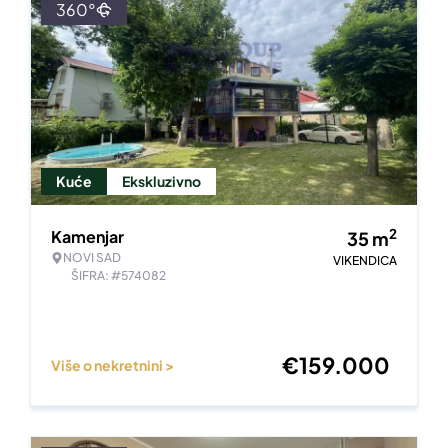
360°
Kuće
Ekskluzivno
2
Kamenjar
35
m
NOVI SAD
VIKENDICA
ŠIFRA: #574082
€
159.000
Više o nekretnini >