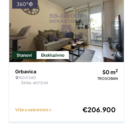
360°
Stanovi
Ekskluzivno
2
Grbavica
50
m
NOVI SAD
TROSOBAN
ŠIFRA: #573149
€
206.900
Više o nekretnini >