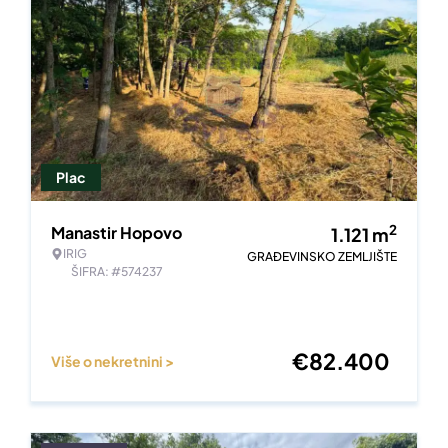
Plac
2
Manastir Hopovo
1.121
m
IRIG
GRAĐEVINSKO ZEMLJIŠTE
ŠIFRA: #574237
€
82.400
Više o nekretnini >