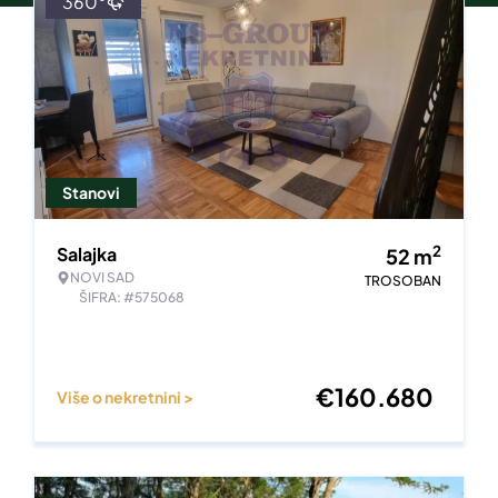
360°
Stanovi
2
Salajka
52
m
NOVI SAD
TROSOBAN
ŠIFRA: #575068
€
160.680
Više o nekretnini >