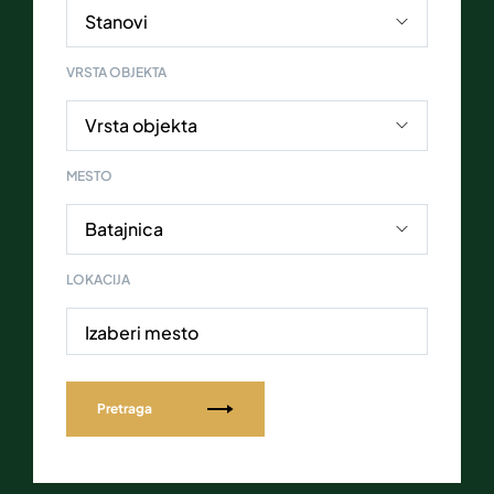
VRSTA OBJEKTA
MESTO
LOKACIJA
Izaberi mesto
Pretraga