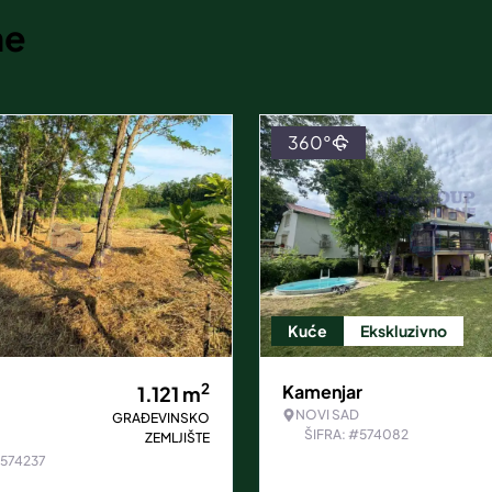
ne
360°
Kuće
Ekskluzivno
2
Kamenjar
1.121
m
NOVI SAD
GRAĐEVINSKO
ŠIFRA: #574082
ZEMLJIŠTE
#574237