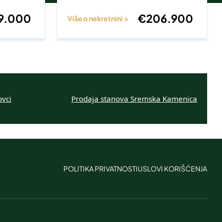
9.000
€
206.900
Više o nekretnini >
ovci
Prodaja stanova Sremska Kamenica
POLITIKA PRIVATNOSTI
USLOVI KORIŠĆENJA