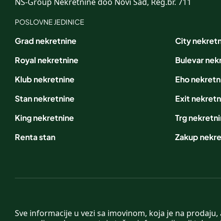
NS-Group Nekretnine doo Novi Sad, Reg.br. 711
POSLOVNE JEDINICE
Grad nekretnine
City nekret
Royal nekretnine
Bulevar nek
Klub nekretnine
Eho nekretn
Stan nekretnine
Exit nekretn
King nekretnine
Trg nekretn
Renta stan
Zakup nekre
Sve informacije u vezi sa imovinom, koja je na prodaju,