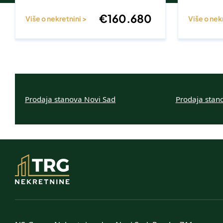
€
160.680
Više o nekretnini >
Više o nek
Prodaja stanova Novi Sad
Prodaja stan