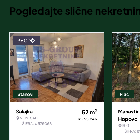
Pogledajte slične nekretni
360°
Stanovi
Plac
2
Salajka
Manastir
52
m
NOVI SAD
Hopovo
TROSOBAN
ŠIFRA: #575068
IRIG
ŠIFRA: 