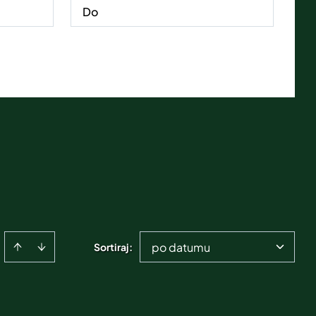
po datumu
Sortiraj
: