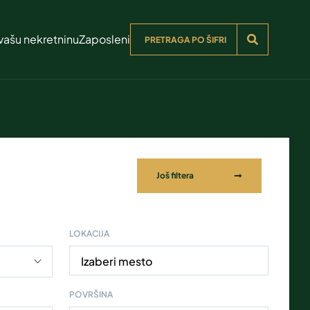
vašu nekretninu
Zaposleni
Još filtera
LOKACIJA
Izaberi mesto
POVRŠINA