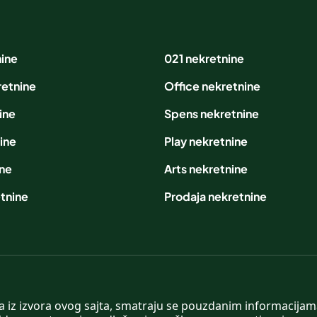
nine
021 nekretnine
retnine
Office nekretnine
ine
Spens nekretnine
ine
Play nekretnine
ine
Arts nekretnine
tnine
Prodaja nekretnine
 a iz izvora ovog sajta, smatraju se pouzdanim informacijama