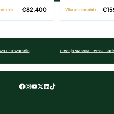
€
82.400
€
15
retnini >
Više o nekretnini >
ova Petrovaradin
Prodaja stanova Sremski Karl