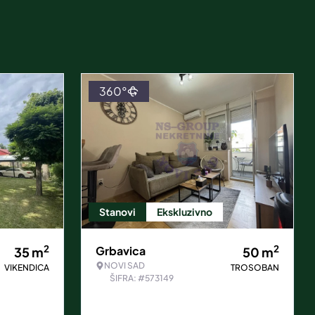
360°
Stanovi
Ekskluzivno
2
2
Grbavica
35
m
50
m
NOVI SAD
VIKENDICA
TROSOBAN
ŠIFRA: #573149