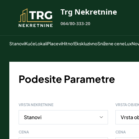
Trg Nekretnine
064/80-333-20
Stanovi
Kuće
Lokali
Placevi
Hitno!
Ekskluzivno
Snižene cene
Lux
Nov
Podesite Parametre
VRSTA NEKRETNINE
VRSTA OBJE
CENA
CENA