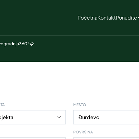
Početna
Kontakt
Ponudite 
ogradnja
360°
KTA
MESTO
POVRŠINA