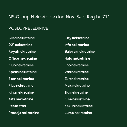
NS-Group Nekretnine doo Novi Sad, Reg.br. 711
POSLOVNE JEDINICE
Grad nekretnine
City nekretnine
021 nekretnine
Info nekretnine
Royal nekretnine
Bulevar nekretnine
Office nekretnine
Halo nekretnine
Klub nekretnine
Eho nekretnine
Spens nekretnine
Win nekretnine
Stan nekretnine
Exit nekretnine
Play nekretnine
Max nekretnine
King nekretnine
Trg nekretnine
Arts nekretnine
One nekretnine
Renta stan
Zakup nekretnine
Prodaja nekretnine
Lumo nekretnine