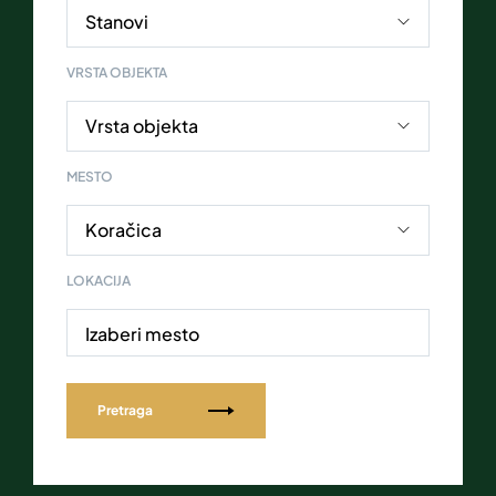
VRSTA OBJEKTA
MESTO
LOKACIJA
Izaberi mesto
Pretraga