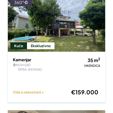
360°
Kuće
Ekskluzivno
2
Kamenjar
35
m
NOVI SAD
VIKENDICA
ŠIFRA: #574082
€
159.000
Više o nekretnini >