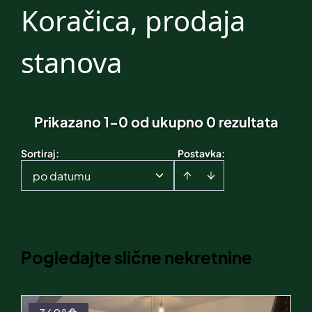
Koračica, prodaja
stanova
Prikazano 1-0 od ukupno 0 rezultata
Sortiraj
:
Postavka:
po datumu
Pogledajte slične nekretnine