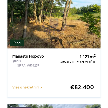
Plac
2
Manastir Hopovo
1.121
m
IRIG
GRAĐEVINSKO ZEMLJIŠTE
ŠIFRA: #574237
€
82.400
Više o nekretnini >