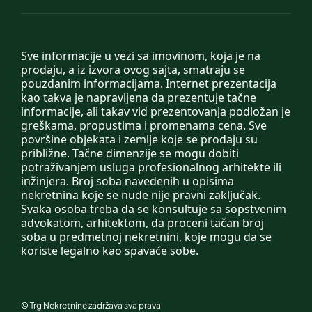
Sve informacije u vezi sa imovinom, koja je na
prodaju, a iz izvora ovog sajta, smatraju se
pouzdanim informacijama. Internet prezentacija
kao takva je napravljena da prezentuje tačne
informacije, ali takav vid prezentovanja podložan je
greškama, propustima i promenama cena. Sve
površine objekata i zemlje koje se prodaju su
približne. Tačne dimenzije se mogu dobiti
potraživanjem usluga profesionalnog arhitekte ili
inžinjera. Broj soba navedenih u opisima
nekretnina koje se nude nije pravni zaključak.
Svaka osoba treba da se konsultuje sa sopstvenim
advokatom, arhitektom, da proceni tačan broj
soba u predmetnoj nekretnini, koje mogu da se
koriste legalno kao spavaće sobe.
©
Trg Nekretnine
zadržava sva prava