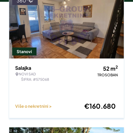
360°
Stanovi
2
Salajka
52
m
NOVI SAD
TROSOBAN
ŠIFRA: #575068
€
160.680
Više o nekretnini >