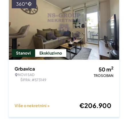
360°
Stanovi
Ekskluzivno
2
Grbavica
50
m
NOVI SAD
TROSOBAN
ŠIFRA: #573149
€
206.900
Više o nekretnini >