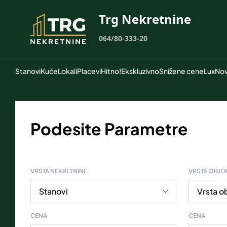
Trg Nekretnine
064/80-333-20
Stanovi
Kuće
Lokali
Placevi
Hitno!
Ekskluzivno
Snižene cene
Lux
Nov
Podesite Parametre
VRSTA NEKRETNINE
VRSTA OBJE
CENA
CENA