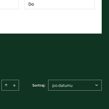
po datumu
Sortiraj
: