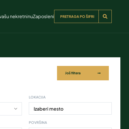
vašu nekretninu
Zaposleni
Još filtera
LOKACIJA
Izaberi mesto
POVRŠINA