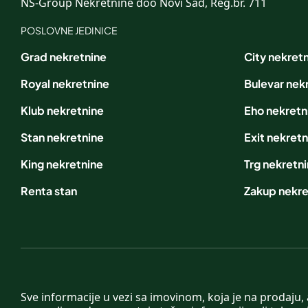
NS-Group Nekretnine doo Novi Sad, Reg.br. 711
POSLOVNE JEDINICE
Grad nekretnine
City nekret
Royal nekretnine
Bulevar nek
Klub nekretnine
Eho nekretn
Stan nekretnine
Exit nekretn
King nekretnine
Trg nekretn
Renta stan
Zakup nekre
Sve informacije u vezi sa imovinom, koja je na prodaju,