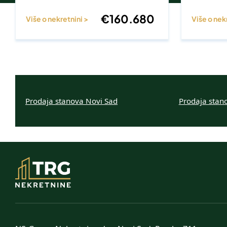
€
160.680
Više o nekretnini >
Više o nek
Prodaja stanova Novi Sad
Prodaja stan