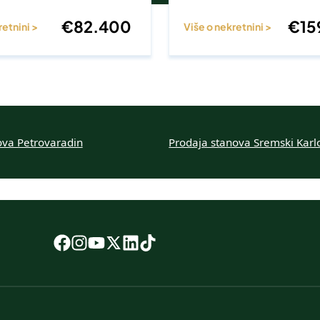
€
82.400
€
15
retnini >
Više o nekretnini >
ova Petrovaradin
Prodaja stanova Sremski Karl