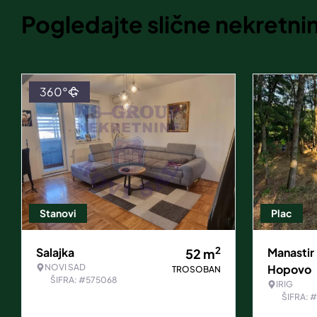
Pogledajte slične nekretni
360°
Stanovi
Plac
2
Salajka
Manastir
52
m
NOVI SAD
Hopovo
TROSOBAN
ŠIFRA: #575068
IRIG
ŠIFRA: 