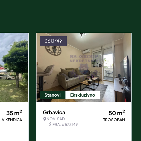
360°
Stanovi
Ekskluzivno
2
2
Grbavica
35
m
50
m
NOVI SAD
VIKENDICA
TROSOBAN
ŠIFRA: #573149