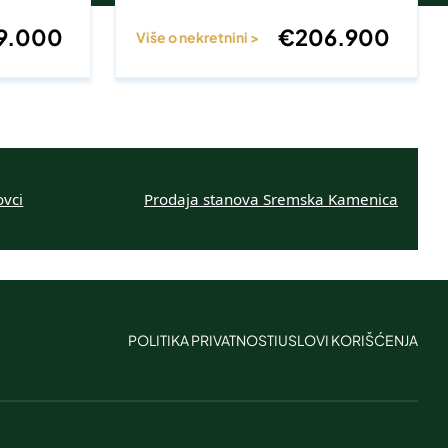
9.000
€
206.900
Više o nekretnini >
ovci
Prodaja stanova Sremska Kamenica
POLITIKA PRIVATNOSTI
USLOVI KORIŠĆENJA