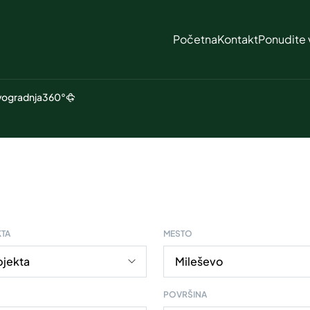
Početna
Kontakt
Ponudite 
ogradnja
360°
KTA
MESTO
POVRŠINA