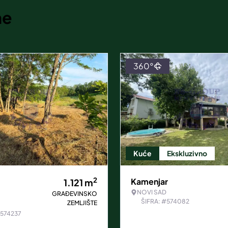
ne
360°
Kuće
Ekskluzivno
2
Kamenjar
1.121
m
NOVI SAD
GRAĐEVINSKO
ŠIFRA: #574082
ZEMLJIŠTE
#574237