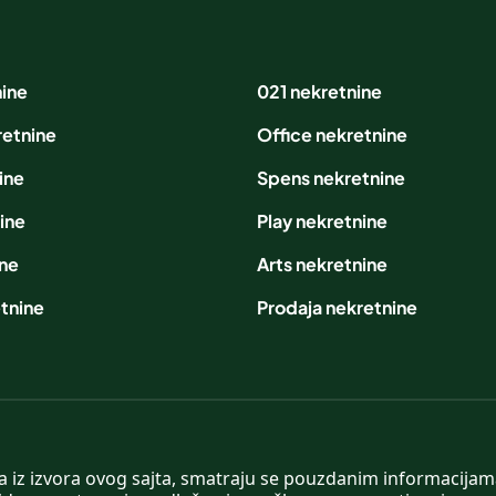
nine
021 nekretnine
retnine
Office nekretnine
ine
Spens nekretnine
ine
Play nekretnine
ine
Arts nekretnine
tnine
Prodaja nekretnine
 a iz izvora ovog sajta, smatraju se pouzdanim informacijama