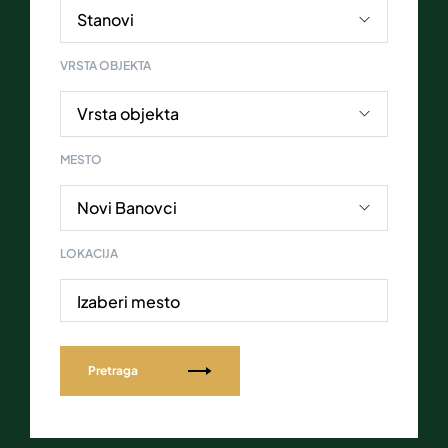
VRSTA OBJEKTA
MESTO
LOKACIJA
Izaberi mesto
Pretraga