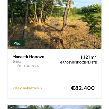
Plac
2
Manastir Hopovo
1.121
m
IRIG
GRAĐEVINSKO ZEMLJIŠTE
ŠIFRA: #574237
€
82.400
Više o nekretnini >