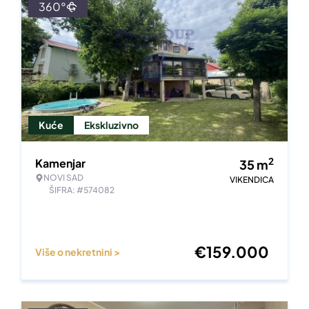
360°
Kuće
Ekskluzivno
2
Kamenjar
35
m
NOVI SAD
VIKENDICA
ŠIFRA: #574082
€
159.000
Više o nekretnini >