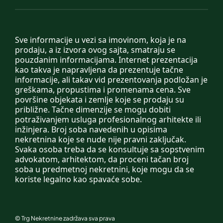
Sve informacije u vezi sa imovinom, koja je na
prodaju, a iz izvora ovog sajta, smatraju se
pouzdanim informacijama. Internet prezentacija
kao takva je napravljena da prezentuje tačne
informacije, ali takav vid prezentovanja podložan je
greškama, propustima i promenama cena. Sve
površine objekata i zemlje koje se prodaju su
približne. Tačne dimenzije se mogu dobiti
potraživanjem usluga profesionalnog arhitekte ili
inžinjera. Broj soba navedenih u opisima
nekretnina koje se nude nije pravni zaključak.
Svaka osoba treba da se konsultuje sa sopstvenim
advokatom, arhitektom, da proceni tačan broj
soba u predmetnoj nekretnini, koje mogu da se
koriste legalno kao spavaće sobe.
©
Trg Nekretnine
zadržava sva prava