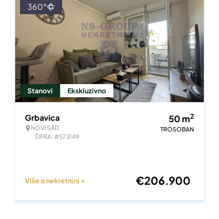
360°
Stanovi
Ekskluzivno
2
Grbavica
50
m
NOVI SAD
TROSOBAN
ŠIFRA: #573149
€
206.900
Više o nekretnini >