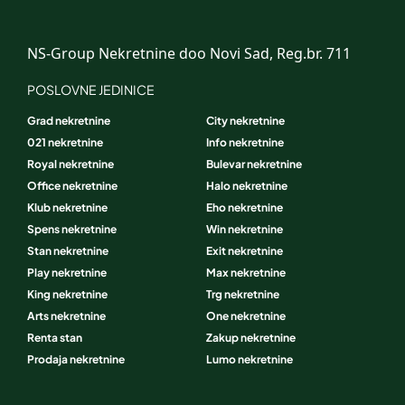
NS-Group Nekretnine doo Novi Sad, Reg.br. 711
POSLOVNE JEDINICE
Grad nekretnine
City nekretnine
021 nekretnine
Info nekretnine
Royal nekretnine
Bulevar nekretnine
Office nekretnine
Halo nekretnine
Klub nekretnine
Eho nekretnine
Spens nekretnine
Win nekretnine
Stan nekretnine
Exit nekretnine
Play nekretnine
Max nekretnine
King nekretnine
Trg nekretnine
Arts nekretnine
One nekretnine
Renta stan
Zakup nekretnine
Prodaja nekretnine
Lumo nekretnine