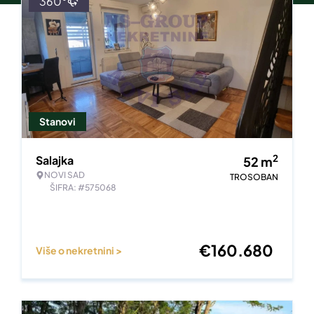
360°
Stanovi
2
Salajka
52
m
NOVI SAD
TROSOBAN
ŠIFRA: #575068
€
160.680
Više o nekretnini >