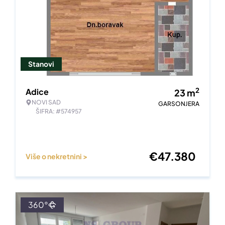
Stanovi
2
Adice
23
m
NOVI SAD
GARSONJERA
ŠIFRA: #574957
€
47.380
Više o nekretnini >
360°