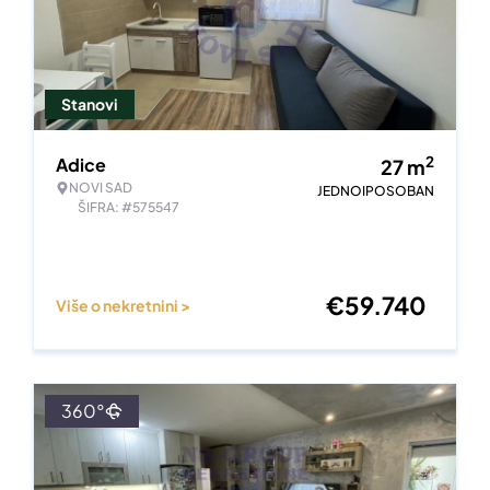
Stanovi
2
Adice
27
m
NOVI SAD
JEDNOIPOSOBAN
ŠIFRA: #575547
€
59.740
Više o nekretnini >
360°