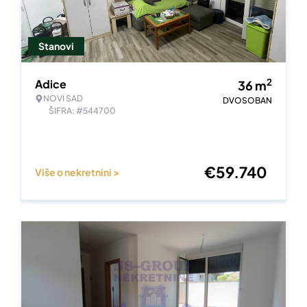
Stanovi
2
Adice
36
m
NOVI SAD
DVOSOBAN
ŠIFRA: #544700
€
59.740
Više o nekretnini >