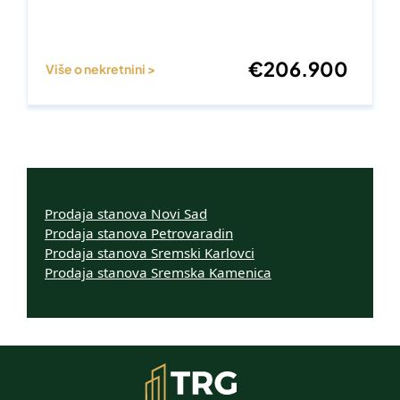
€
206.900
Više o nekretnini >
Prodaja stanova Novi Sad
Prodaja stanova Petrovaradin
Prodaja stanova Sremski Karlovci
Prodaja stanova Sremska Kamenica