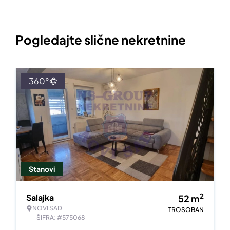
Pogledajte slične nekretnine
360°
Stanovi
2
Salajka
52
m
NOVI SAD
TROSOBAN
ŠIFRA: #575068