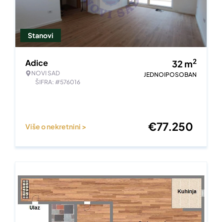
Stanovi
2
Adice
32
m
NOVI SAD
JEDNOIPOSOBAN
ŠIFRA: #576016
€
77.250
Više o nekretnini >