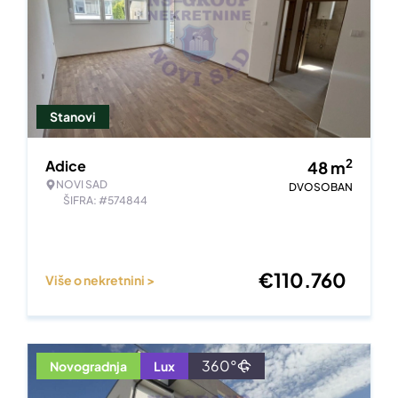
Stanovi
2
Adice
48
m
NOVI SAD
DVOSOBAN
ŠIFRA: #574844
€
110.760
Više o nekretnini >
360°
Novogradnja
Lux