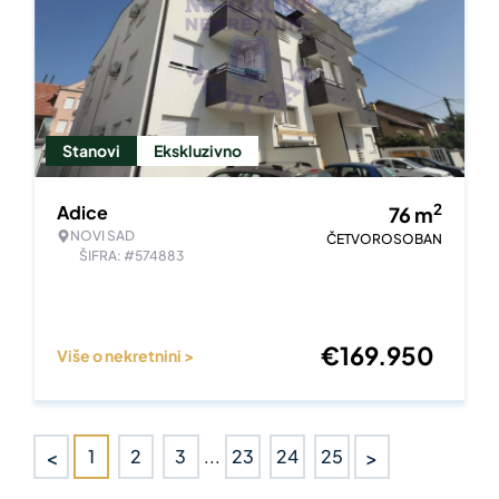
Stanovi
Ekskluzivno
2
Adice
76
m
NOVI SAD
ČETVOROSOBAN
ŠIFRA: #574883
€
169.950
Više o nekretnini >
<
>
1
2
3
...
23
24
25