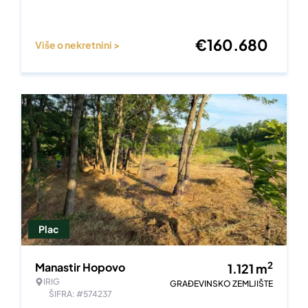
€
160.680
Više o nekretnini >
Plac
2
Manastir Hopovo
1.121
m
IRIG
GRAĐEVINSKO ZEMLJIŠTE
ŠIFRA: #574237