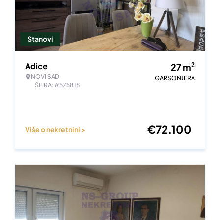
Stanovi
2
Adice
27
m
NOVI SAD
GARSONJERA
ŠIFRA: #575818
€
72.100
Više o nekretnini >