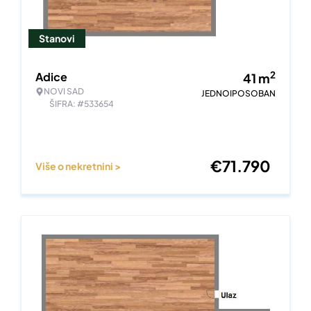
Stanovi
2
Adice
41
m
NOVI SAD
JEDNOIPOSOBAN
ŠIFRA: #533654
€
71.790
Više o nekretnini >