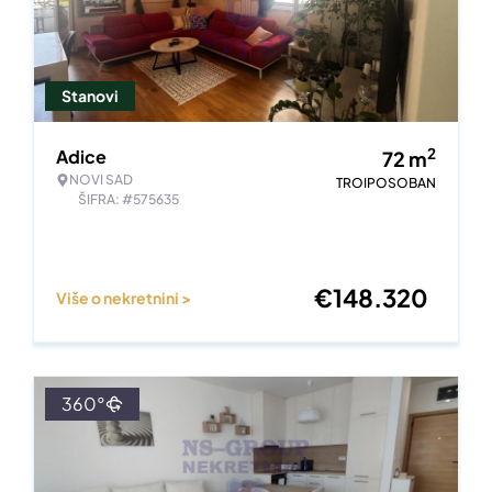
Stanovi
2
Adice
72
m
NOVI SAD
TROIPOSOBAN
ŠIFRA: #575635
€
148.320
Više o nekretnini >
360°