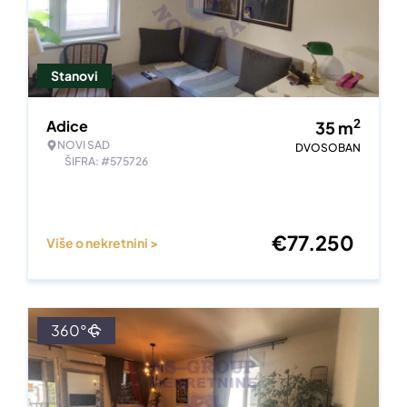
Stanovi
2
Adice
35
m
NOVI SAD
DVOSOBAN
ŠIFRA: #575726
€
77.250
Više o nekretnini >
360°