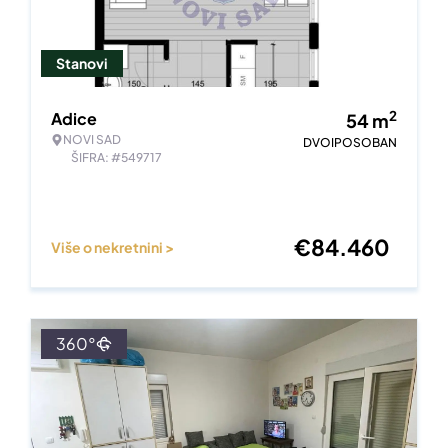
Stanovi
2
Adice
54
m
NOVI SAD
DVOIPOSOBAN
ŠIFRA: #549717
€
84.460
Više o nekretnini >
360°