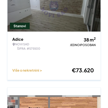
Stanovi
2
Adice
38
m
NOVI SAD
JEDNOIPOSOBAN
ŠIFRA: #575500
€
73.620
Više o nekretnini >