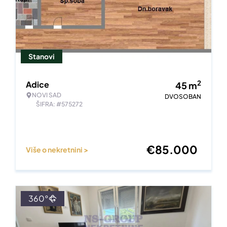
Stanovi
2
Adice
45
m
NOVI SAD
DVOSOBAN
ŠIFRA: #575272
€
85.000
Više o nekretnini >
360°