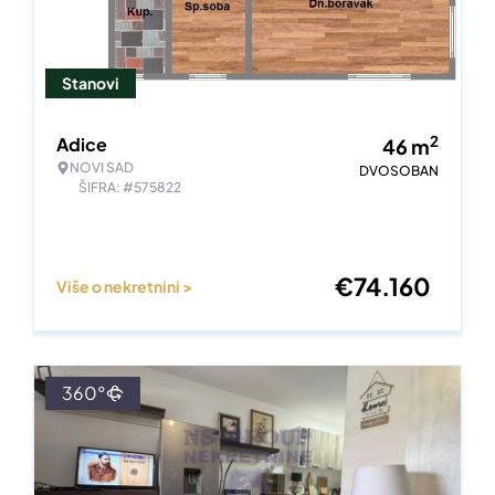
Stanovi
2
Adice
46
m
NOVI SAD
DVOSOBAN
ŠIFRA: #575822
€
74.160
Više o nekretnini >
360°