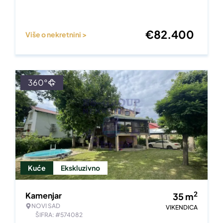
€
82.400
Više o nekretnini >
360°
Kuće
Ekskluzivno
2
Kamenjar
35
m
NOVI SAD
VIKENDICA
ŠIFRA: #574082