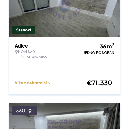
Stanovi
2
Adice
36
m
NOVI SAD
JEDNOIPOSOBAN
ŠIFRA: #575499
€
71.330
Više o nekretnini >
360°