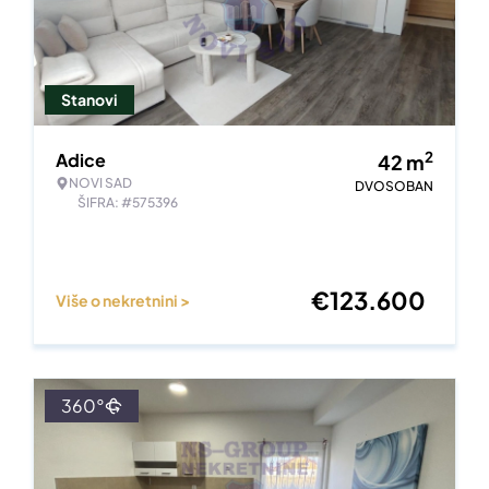
Stanovi
2
Adice
42
m
NOVI SAD
DVOSOBAN
ŠIFRA: #575396
€
123.600
Više o nekretnini >
360°