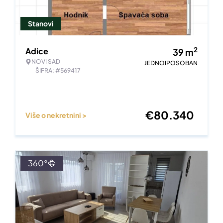
Stanovi
2
Adice
39
m
NOVI SAD
JEDNOIPOSOBAN
ŠIFRA: #569417
€
80.340
Više o nekretnini >
360°