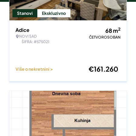
Stanovi
Ekskluzivno
2
Adice
68
m
NOVI SAD
ČETVOROSOBAN
ŠIFRA: #575021
€
161.260
Više o nekretnini >