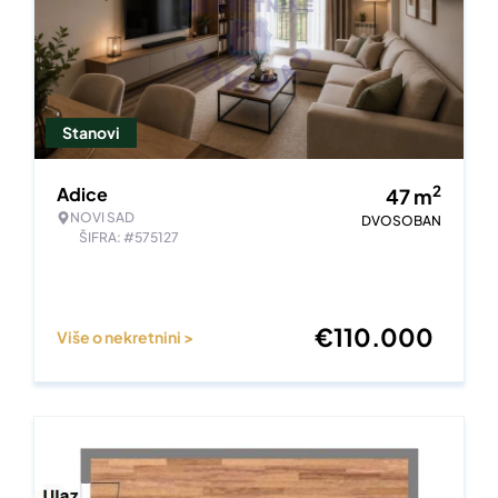
Stanovi
2
Adice
47
m
NOVI SAD
DVOSOBAN
ŠIFRA: #575127
€
110.000
Više o nekretnini >