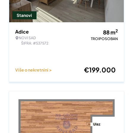
Stanovi
2
Adice
88
m
NOVI SAD
TROIPOSOBAN
ŠIFRA: #537572
€
199.000
Više o nekretnini >