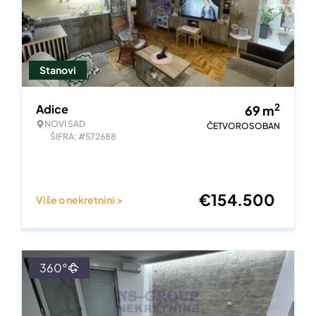
Stanovi
2
Adice
69
m
NOVI SAD
ČETVOROSOBAN
ŠIFRA: #572688
€
154.500
Više o nekretnini >
360°