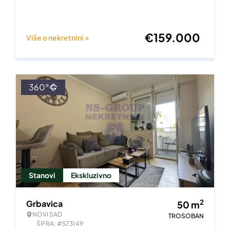
€
159.000
Više o nekretnini >
360°
Stanovi
Ekskluzivno
2
Grbavica
50
m
NOVI SAD
TROSOBAN
ŠIFRA: #573149