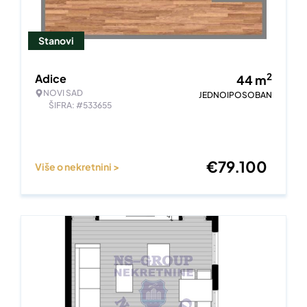
Stanovi
2
Adice
44
m
NOVI SAD
JEDNOIPOSOBAN
ŠIFRA: #533655
€
79.100
Više o nekretnini >