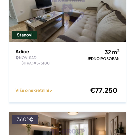
Stanovi
2
Adice
32
m
NOVI SAD
JEDNOIPOSOBAN
ŠIFRA: #575100
€
77.250
Više o nekretnini >
360°