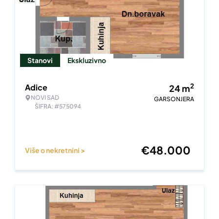
Stanovi
Ekskluzivno
2
Adice
24
m
NOVI SAD
GARSONJERA
ŠIFRA: #575094
€
48.000
Više o nekretnini >