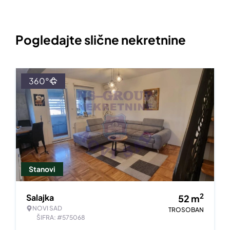
Pogledajte slične nekretnine
360°
Stanovi
2
Salajka
52
m
NOVI SAD
TROSOBAN
ŠIFRA: #575068