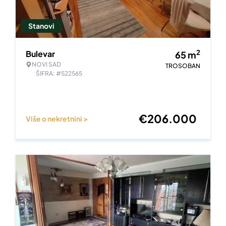
Stanovi
2
Bulevar
65
m
NOVI SAD
TROSOBAN
ŠIFRA: #522565
€
206.000
Više o nekretnini >