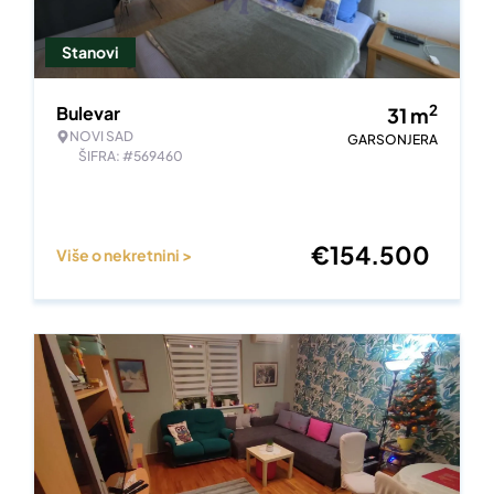
Stanovi
2
Bulevar
31
m
NOVI SAD
GARSONJERA
ŠIFRA: #569460
€
154.500
Više o nekretnini >