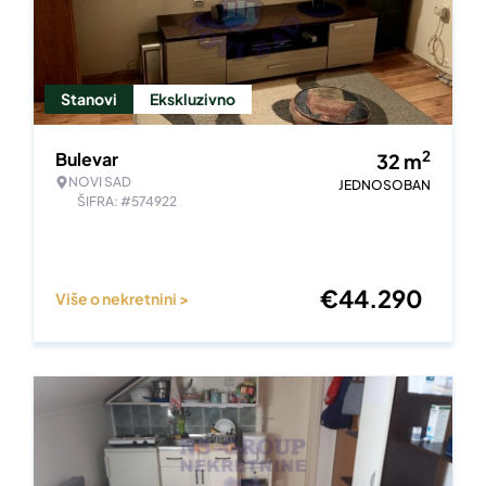
Stanovi
Ekskluzivno
2
Bulevar
32
m
NOVI SAD
JEDNOSOBAN
ŠIFRA: #574922
€
44.290
Više o nekretnini >