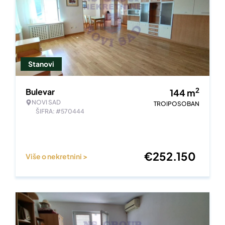
Stanovi
2
Bulevar
144
m
NOVI SAD
TROIPOSOBAN
ŠIFRA: #570444
€
252.150
Više o nekretnini >