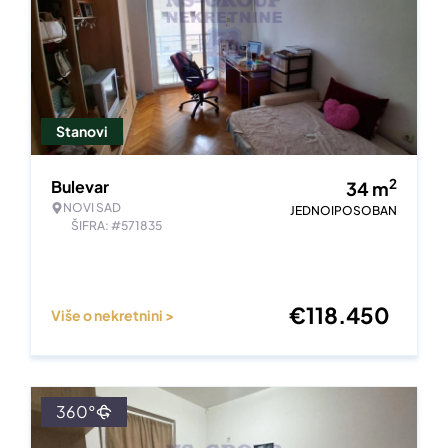
Stanovi
2
Bulevar
34
m
NOVI SAD
JEDNOIPOSOBAN
ŠIFRA: #571835
€
118.450
Više o nekretnini >
360°