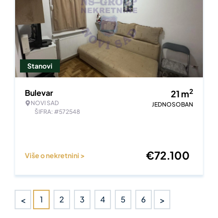
Stanovi
2
Bulevar
21
m
NOVI SAD
JEDNOSOBAN
ŠIFRA: #572548
€
72.100
Više o nekretnini >
<
>
1
2
3
4
5
6