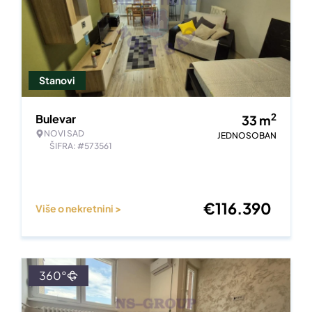
Stanovi
2
Bulevar
33
m
NOVI SAD
JEDNOSOBAN
ŠIFRA: #573561
€
116.390
Više o nekretnini >
360°