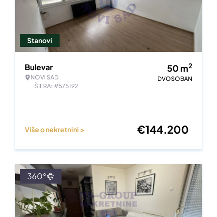
Stanovi
2
Bulevar
50
m
NOVI SAD
DVOSOBAN
ŠIFRA: #575192
€
144.200
Više o nekretnini >
360°