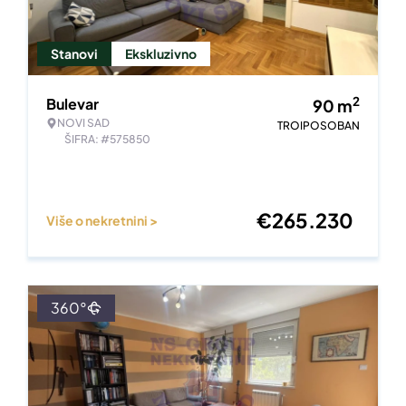
Stanovi
Ekskluzivno
2
Bulevar
90
m
NOVI SAD
TROIPOSOBAN
ŠIFRA: #575850
€
265.230
Više o nekretnini >
360°