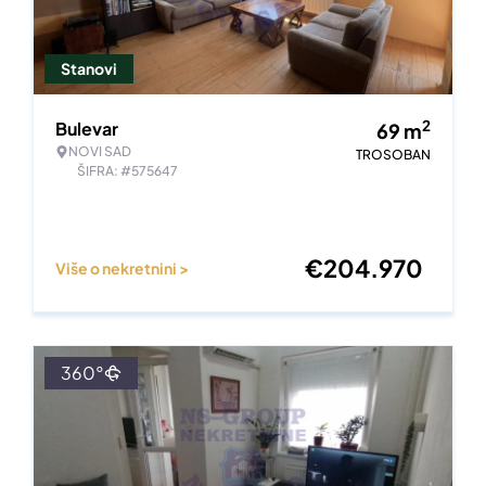
Stanovi
2
Bulevar
69
m
NOVI SAD
TROSOBAN
ŠIFRA: #575647
€
204.970
Više o nekretnini >
360°