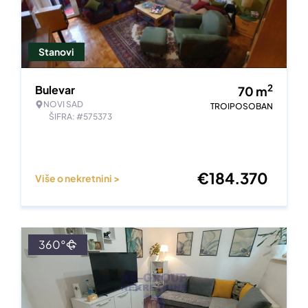
Stanovi
2
Bulevar
70
m
NOVI SAD
TROIPOSOBAN
ŠIFRA: #575373
€
184.370
Više o nekretnini >
360°