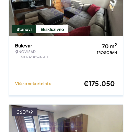
Stanovi
Ekskluzivno
2
Bulevar
70
m
NOVI SAD
TROSOBAN
ŠIFRA: #574301
€
175.050
Više o nekretnini >
360°