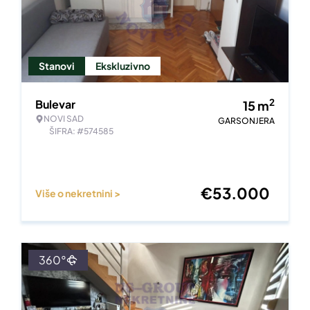
Stanovi
Ekskluzivno
2
Bulevar
15
m
NOVI SAD
GARSONJERA
ŠIFRA: #574585
€
53.000
Više o nekretnini >
360°