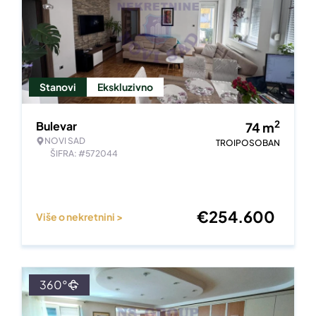
Stanovi
Ekskluzivno
2
Bulevar
74
m
NOVI SAD
TROIPOSOBAN
ŠIFRA: #572044
€
254.600
Više o nekretnini >
360°