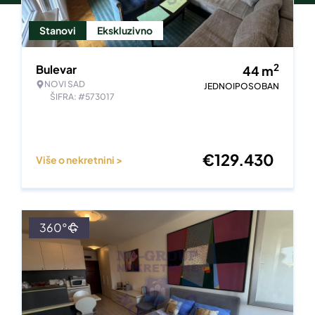
Stanovi
Ekskluzivno
2
Bulevar
44
m
NOVI SAD
JEDNOIPOSOBAN
ŠIFRA: #573017
€
129.430
Više o nekretnini >
360°