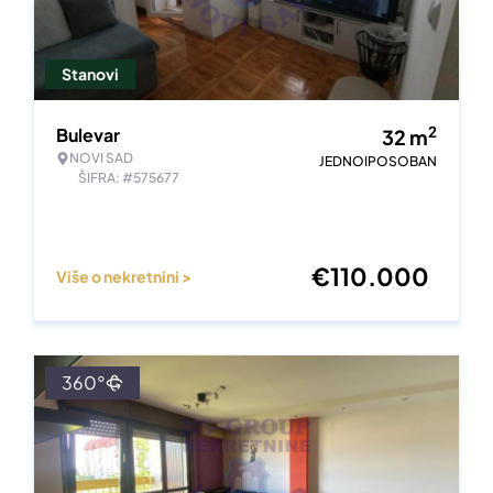
Stanovi
2
Bulevar
32
m
NOVI SAD
JEDNOIPOSOBAN
ŠIFRA: #575677
€
110.000
Više o nekretnini >
360°