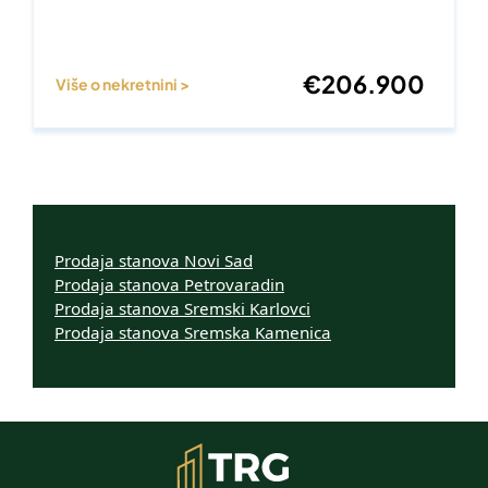
€
206.900
Više o nekretnini >
Prodaja stanova Novi Sad
Prodaja stanova Petrovaradin
Prodaja stanova Sremski Karlovci
Prodaja stanova Sremska Kamenica