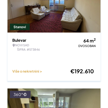
Stanovi
2
Bulevar
64
m
NOVI SAD
DVOSOBAN
ŠIFRA: #573846
€
192.610
Više o nekretnini >
360°