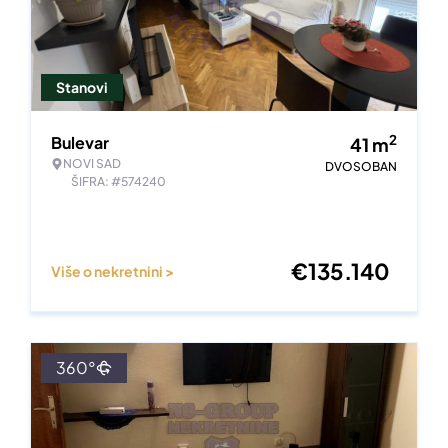
Stanovi
2
Bulevar
41
m
NOVI SAD
DVOSOBAN
ŠIFRA: #574240
€
135.140
Više o nekretnini >
360°