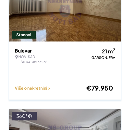
Stanovi
2
Bulevar
21
m
NOVI SAD
GARSONJERA
ŠIFRA: #573238
€
79.950
Više o nekretnini >
360°