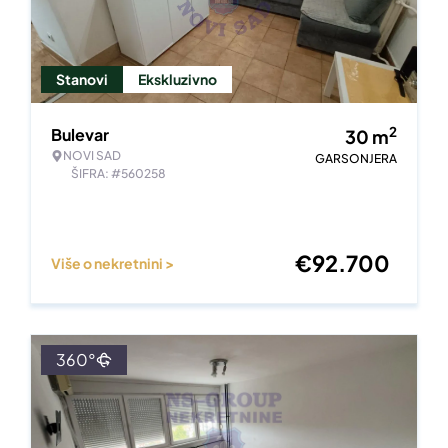
Stanovi
Ekskluzivno
2
Bulevar
30
m
NOVI SAD
GARSONJERA
ŠIFRA: #560258
€
92.700
Više o nekretnini >
360°