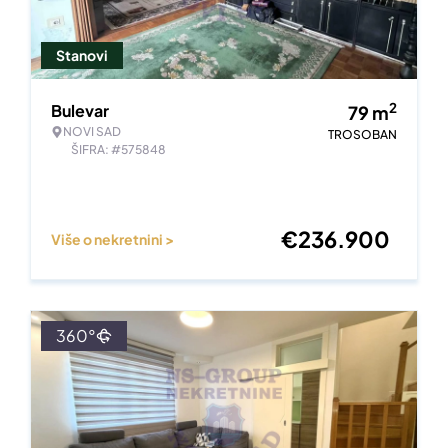
Stanovi
2
Bulevar
79
m
NOVI SAD
TROSOBAN
ŠIFRA: #575848
€
236.900
Više o nekretnini >
360°