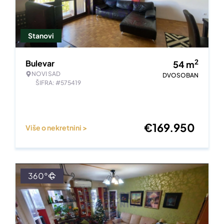
Stanovi
2
Bulevar
54
m
NOVI SAD
DVOSOBAN
ŠIFRA: #575419
€
169.950
Više o nekretnini >
360°