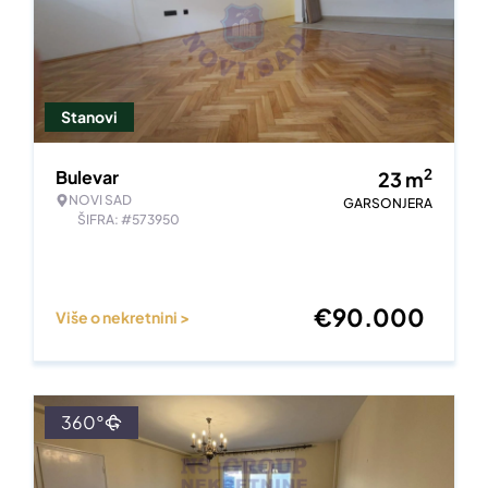
Stanovi
2
Bulevar
23
m
NOVI SAD
GARSONJERA
ŠIFRA: #573950
€
90.000
Više o nekretnini >
360°