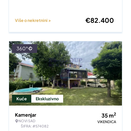
€
82.400
Više o nekretnini >
360°
Kuće
Ekskluzivno
2
Kamenjar
35
m
NOVI SAD
VIKENDICA
ŠIFRA: #574082