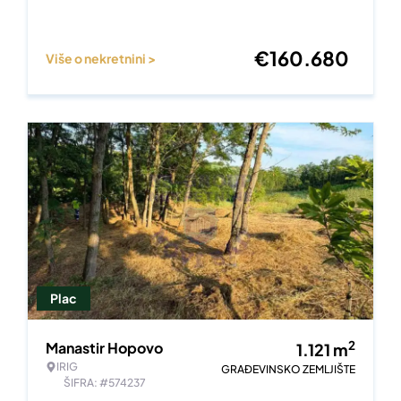
€
160.680
Više o nekretnini >
Plac
2
Manastir Hopovo
1.121
m
IRIG
GRAĐEVINSKO ZEMLJIŠTE
ŠIFRA: #574237