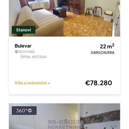
Stanovi
2
Bulevar
22
m
NOVI SAD
GARSONJERA
ŠIFRA: #573164
€
78.280
Više o nekretnini >
360°