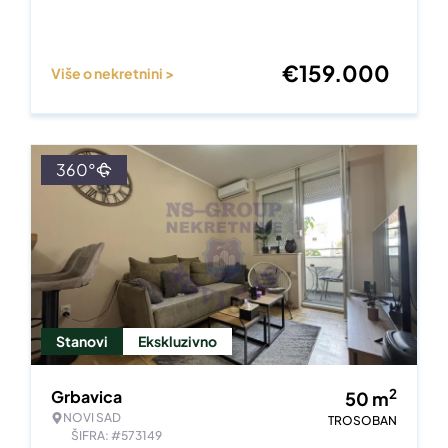
€
159.000
Više o nekretnini >
360°
Stanovi
Ekskluzivno
2
Grbavica
50
m
NOVI SAD
TROSOBAN
ŠIFRA: #573149