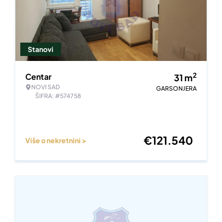
Stanovi
2
Centar
31
m
NOVI SAD
GARSONJERA
ŠIFRA: #574758
€
121.540
Više o nekretnini >