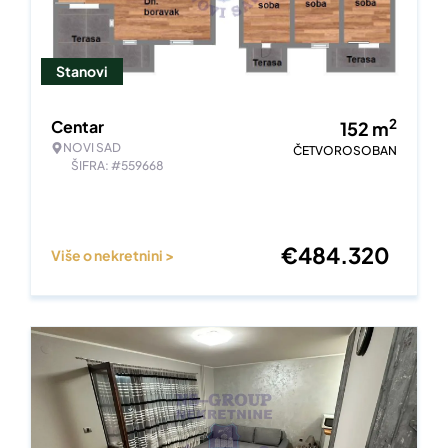
Stanovi
2
Centar
152
m
NOVI SAD
ČETVOROSOBAN
ŠIFRA: #559668
€
484.320
Više o nekretnini >