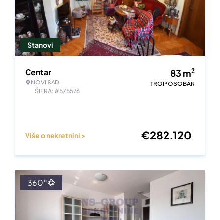
Stanovi
2
Centar
83
m
NOVI SAD
TROIPOSOBAN
ŠIFRA: #575576
€
282.120
Više o nekretnini >
360°