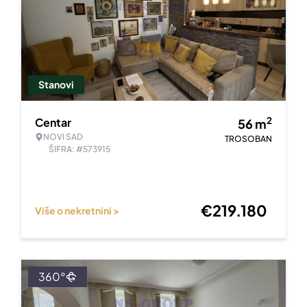
Stanovi
2
Centar
56
m
NOVI SAD
TROSOBAN
ŠIFRA: #573915
€
219.180
Više o nekretnini >
360°