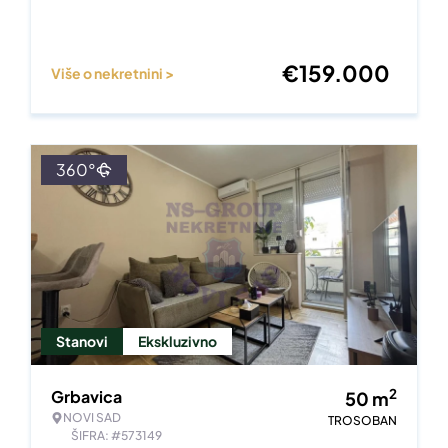
€
159.000
Više o nekretnini >
360°
Stanovi
Ekskluzivno
2
Grbavica
50
m
NOVI SAD
TROSOBAN
ŠIFRA: #573149