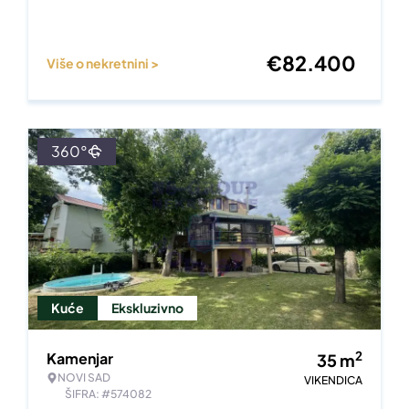
€
82.400
Više o nekretnini >
360°
Kuće
Ekskluzivno
2
Kamenjar
35
m
NOVI SAD
VIKENDICA
ŠIFRA: #574082