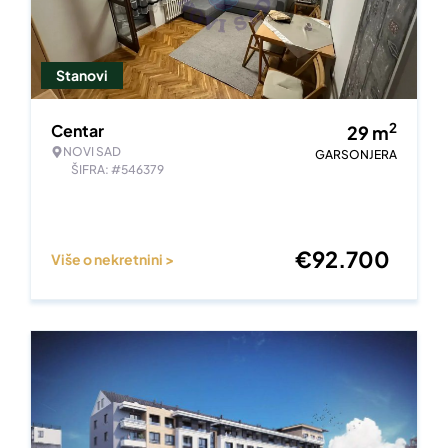
Stanovi
2
Centar
29
m
NOVI SAD
GARSONJERA
ŠIFRA: #546379
€
92.700
Više o nekretnini >