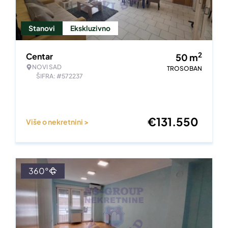
Stanovi
Ekskluzivno
2
Centar
50
m
NOVI SAD
TROSOBAN
ŠIFRA: #572237
€
131.550
Više o nekretnini >
360°