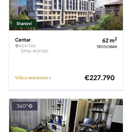
Stanovi
2
Centar
62
m
NOVI SAD
TROSOBAN
ŠIFRA: #537282
€
227.790
Više o nekretnini >
360°