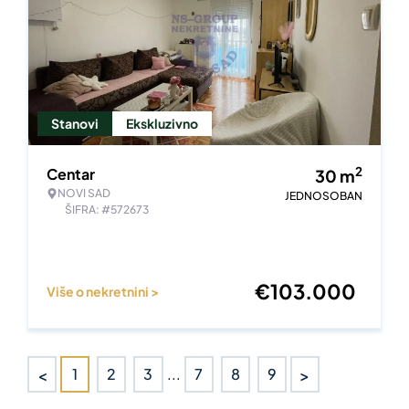
Stanovi
Ekskluzivno
2
Centar
30
m
NOVI SAD
JEDNOSOBAN
ŠIFRA: #572673
€
103.000
Više o nekretnini >
<
>
1
2
3
...
7
8
9