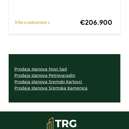
€
206.900
Više o nekretnini >
Prodaja stanova Novi Sad
Prodaja stanova Petrovaradin
Prodaja stanova Sremski Karlovci
Prodaja stanova Sremska Kamenica