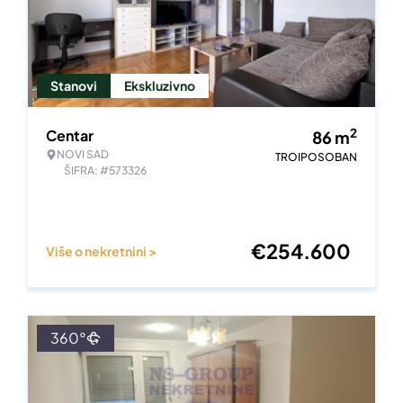
Stanovi
Ekskluzivno
2
Centar
86
m
NOVI SAD
TROIPOSOBAN
ŠIFRA: #573326
€
254.600
Više o nekretnini >
360°