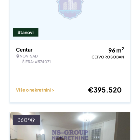
Stanovi
2
Centar
96
m
NOVI SAD
ČETVOROSOBAN
ŠIFRA: #574071
€
395.520
Više o nekretnini >
360°