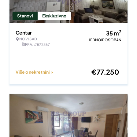
Stanovi
Ekskluzivno
2
Centar
35
m
NOVI SAD
JEDNOIPOSOBAN
ŠIFRA: #572367
€
77.250
Više o nekretnini >