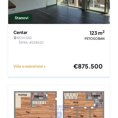
Stanovi
2
Centar
123
m
NOVI SAD
PETOSOBAN
ŠIFRA: #539420
€
875.500
Više o nekretnini >