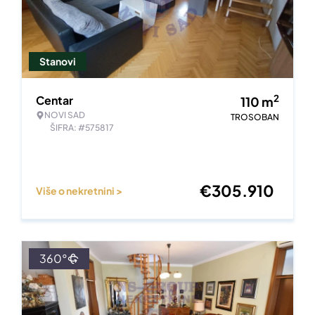
Stanovi
2
Centar
110
m
NOVI SAD
TROSOBAN
ŠIFRA: #575817
€
305.910
Više o nekretnini >
360°