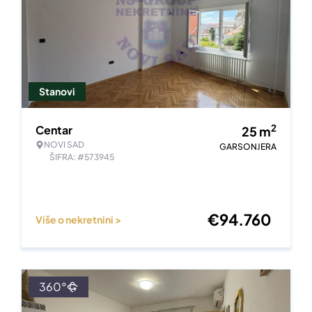
Stanovi
2
Centar
25
m
NOVI SAD
GARSONJERA
ŠIFRA: #573945
€
94.760
Više o nekretnini >
360°