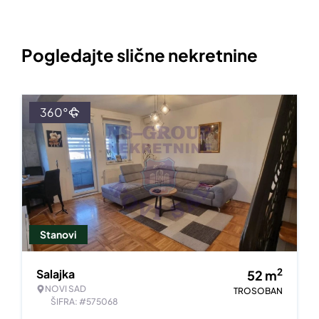
Pogledajte slične nekretnine
360°
Stanovi
2
Salajka
52
m
NOVI SAD
TROSOBAN
ŠIFRA: #575068