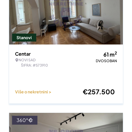
Stanovi
2
Centar
61
m
NOVI SAD
DVOSOBAN
ŠIFRA: #573910
€
257.500
Više o nekretnini >
360°