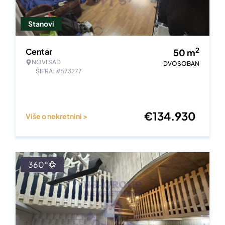
Stanovi
2
Centar
50
m
NOVI SAD
DVOSOBAN
ŠIFRA: #573277
€
134.930
Više o nekretnini >
360°