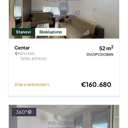
Stanovi
Ekskluzivno
2
Centar
52
m
NOVI SAD
DVOIPOSOBAN
ŠIFRA: #574210
€
160.680
Više o nekretnini >
360°