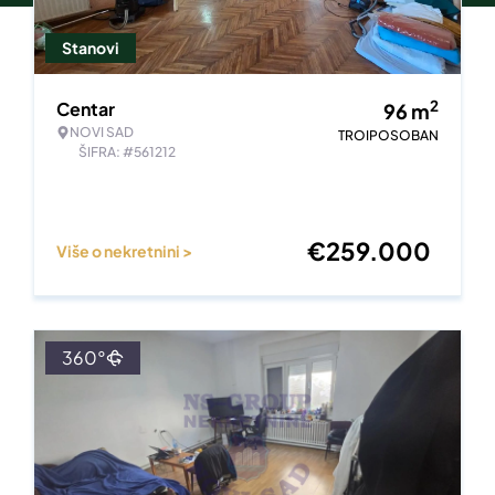
Stanovi
2
Centar
96
m
NOVI SAD
TROIPOSOBAN
ŠIFRA: #561212
€
259.000
Više o nekretnini >
360°