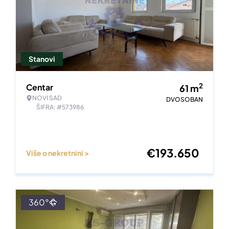
Stanovi
2
Centar
61
m
NOVI SAD
DVOSOBAN
ŠIFRA: #573986
€
193.650
Više o nekretnini >
360°