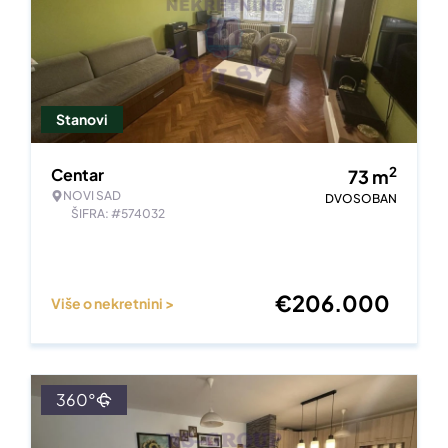
Stanovi
2
Centar
73
m
NOVI SAD
DVOSOBAN
ŠIFRA: #574032
€
206.000
Više o nekretnini >
360°