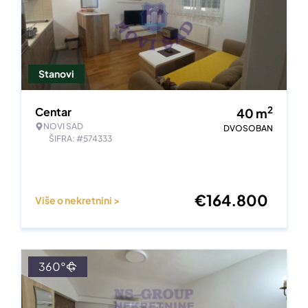
Stanovi
2
Centar
40
m
NOVI SAD
DVOSOBAN
ŠIFRA: #574333
€
164.800
Više o nekretnini >
360°