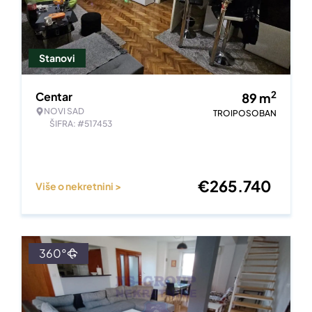
Stanovi
2
Centar
89
m
NOVI SAD
TROIPOSOBAN
ŠIFRA: #517453
€
265.740
Više o nekretnini >
360°