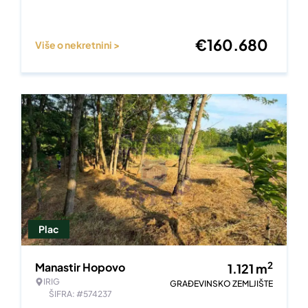
€
160.680
Više o nekretnini >
Plac
2
Manastir Hopovo
1.121
m
IRIG
GRAĐEVINSKO ZEMLJIŠTE
ŠIFRA: #574237