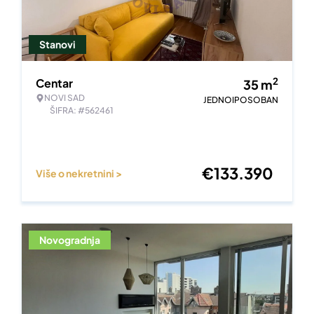
Stanovi
2
Centar
35
m
NOVI SAD
JEDNOIPOSOBAN
ŠIFRA: #562461
€
133.390
Više o nekretnini >
Novogradnja