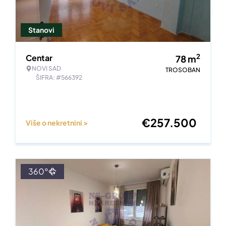
Stanovi
2
Centar
78
m
NOVI SAD
TROSOBAN
ŠIFRA: #566392
€
257.500
Više o nekretnini >
360°