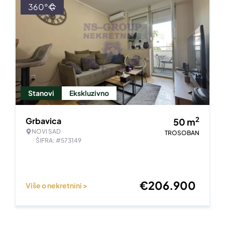
360°
Stanovi
Ekskluzivno
2
Grbavica
50
m
NOVI SAD
TROSOBAN
ŠIFRA: #573149
€
206.900
Više o nekretnini >