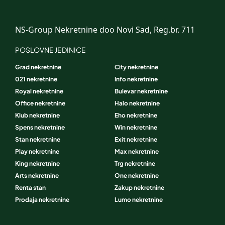
NS-Group Nekretnine doo Novi Sad, Reg.br. 711
POSLOVNE JEDINICE
Grad nekretnine
City nekretnine
021 nekretnine
Info nekretnine
Royal nekretnine
Bulevar nekretnine
Office nekretnine
Halo nekretnine
Klub nekretnine
Eho nekretnine
Spens nekretnine
Win nekretnine
Stan nekretnine
Exit nekretnine
Play nekretnine
Max nekretnine
King nekretnine
Trg nekretnine
Arts nekretnine
One nekretnine
Renta stan
Zakup nekretnine
Prodaja nekretnine
Lumo nekretnine