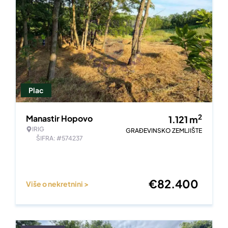
Plac
2
Manastir Hopovo
1.121
m
IRIG
GRAĐEVINSKO ZEMLJIŠTE
ŠIFRA: #574237
€
82.400
Više o nekretnini >