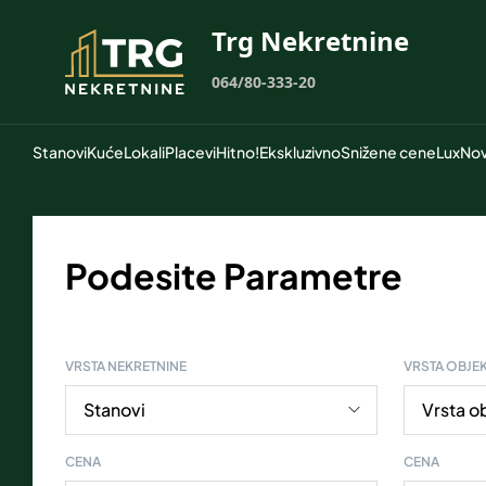
Trg Nekretnine
064/80-333-20
Stanovi
Kuće
Lokali
Placevi
Hitno!
Ekskluzivno
Snižene cene
Lux
Nov
Podesite Parametre
VRSTA NEKRETNINE
VRSTA OBJE
CENA
CENA