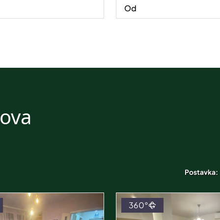
nova
Postavka:
360°