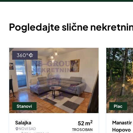
Pogledajte slične nekretni
360°
Stanovi
Plac
2
Salajka
Manastir
52
m
NOVI SAD
Hopovo
TROSOBAN