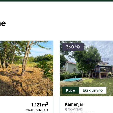
ne
360°
Kuće
Ekskluzivno
2
Kamenjar
1.121
m
NOVI SAD
GRAĐEVINSKO