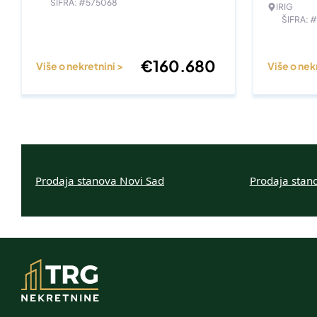
ŠIFRA: #575068
IRIG
ŠIFRA: 
€
160.680
Više o nekretnini >
Više o nek
Prodaja stanova Novi Sad
Prodaja stan