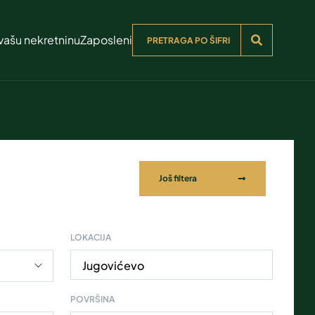
vašu nekretninu
Zaposleni
Još filtera
LOKACIJA
Jugovićevo
POVRŠINA