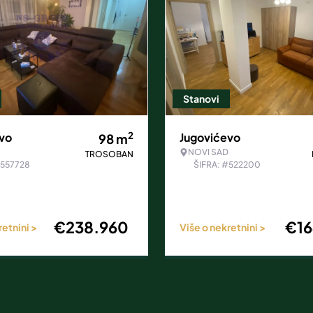
Stanovi
2
vo
Jugovićevo
98
m
NOVI SAD
TROSOBAN
#557728
ŠIFRA: #522200
€
238.960
€
1
retnini >
Više o nekretnini >