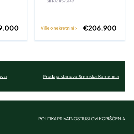
ŠIFRA: #573149
9.000
€
206.900
Više o nekretnini >
ovci
Prodaja stanova Sremska Kamenica
POLITIKA PRIVATNOSTI
USLOVI KORIŠĆENJA