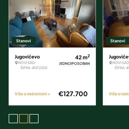
Stanovi
Stanovi
2
Jugovićevo
Jugoviće
42
m
NOVI SAD
NOVI SAD
JEDNOIPOSOBAN
ŠIFRA: #572320
ŠIFRA: 
€
127.700
Više o nekretnini >
Više o nek
<
>
1