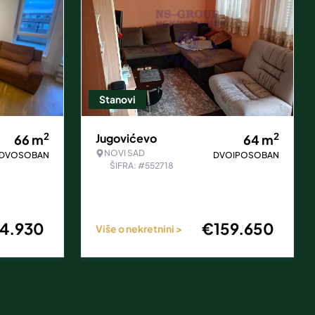
Stanovi
2
2
Jugovićevo
66
m
64
m
NOVI SAD
DVOSOBAN
DVOIPOSOBAN
ŠIFRA: #552718
64.930
€
159.650
Više o nekretnini >