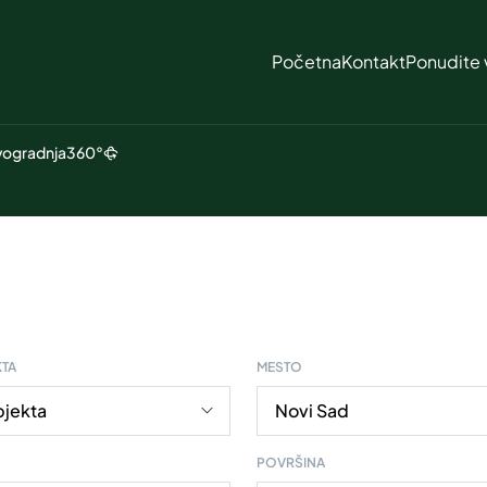
Početna
Kontakt
Ponudite 
ogradnja
360°
KTA
MESTO
POVRŠINA