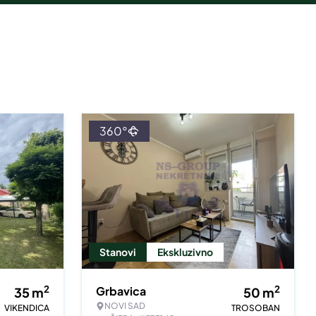
360°
Stanovi
Ekskluzivno
2
2
Grbavica
35
m
50
m
NOVI SAD
VIKENDICA
TROSOBAN