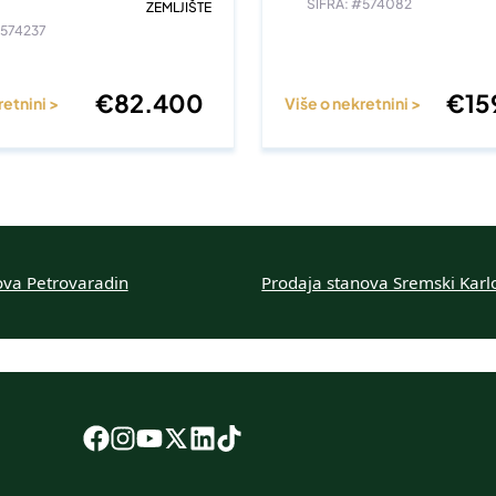
ŠIFRA: #574082
ZEMLJIŠTE
#574237
€
82.400
€
15
retnini >
Više o nekretnini >
ova Petrovaradin
Prodaja stanova Sremski Karl