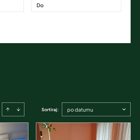
po datumu
Sortiraj
: