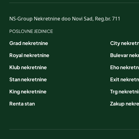
NS-Group Nekretnine doo Novi Sad, Reg.br. 711
POSLOVNE JEDINICE
Grad nekretnine
City nekret
Royal nekretnine
Bulevar nek
Klub nekretnine
Eho nekretn
Stan nekretnine
Exit nekretn
King nekretnine
Trg nekretn
Renta stan
Zakup nekre