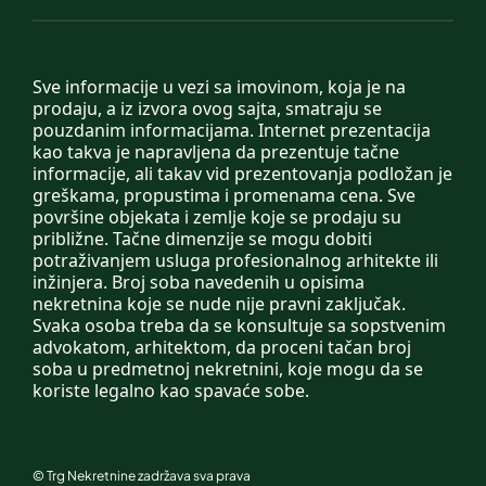
Sve informacije u vezi sa imovinom, koja je na
prodaju, a iz izvora ovog sajta, smatraju se
pouzdanim informacijama. Internet prezentacija
kao takva je napravljena da prezentuje tačne
informacije, ali takav vid prezentovanja podložan je
greškama, propustima i promenama cena. Sve
površine objekata i zemlje koje se prodaju su
približne. Tačne dimenzije se mogu dobiti
potraživanjem usluga profesionalnog arhitekte ili
inžinjera. Broj soba navedenih u opisima
nekretnina koje se nude nije pravni zaključak.
Svaka osoba treba da se konsultuje sa sopstvenim
advokatom, arhitektom, da proceni tačan broj
soba u predmetnoj nekretnini, koje mogu da se
koriste legalno kao spavaće sobe.
©
Trg Nekretnine
zadržava sva prava