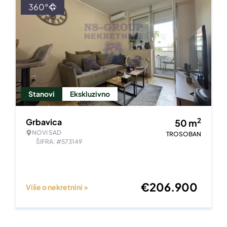
360°
Stanovi
Ekskluzivno
2
Grbavica
50
m
NOVI SAD
TROSOBAN
ŠIFRA: #573149
€
206.900
Više o nekretnini >