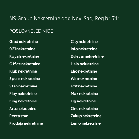
NS-Group Nekretnine doo Novi Sad, Reg.br. 711
POSLOVNE JEDINICE
Grad nekretnine
City nekretnine
021 nekretnine
Info nekretnine
Royal nekretnine
Bulevar nekretnine
Office nekretnine
Halo nekretnine
Klub nekretnine
Eho nekretnine
Spens nekretnine
Win nekretnine
Stan nekretnine
Exit nekretnine
Play nekretnine
Max nekretnine
King nekretnine
Trg nekretnine
Arts nekretnine
One nekretnine
Renta stan
Zakup nekretnine
Prodaja nekretnine
Lumo nekretnine