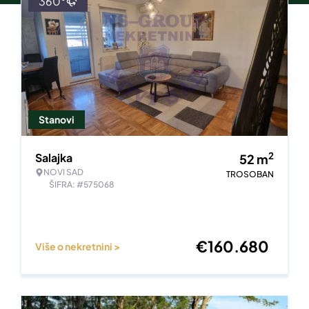
360°
Stanovi
2
Salajka
52
m
NOVI SAD
TROSOBAN
ŠIFRA: #575068
€
160.680
Više o nekretnini >