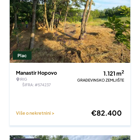
Plac
2
Manastir Hopovo
1.121
m
IRIG
GRAĐEVINSKO ZEMLJIŠTE
ŠIFRA: #574237
€
82.400
Više o nekretnini >