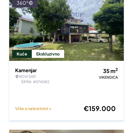
360°
Kuće
Ekskluzivno
2
Kamenjar
35
m
NOVI SAD
VIKENDICA
ŠIFRA: #574082
€
159.000
Više o nekretnini >