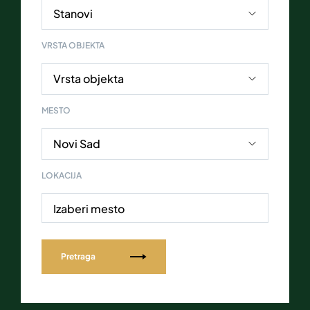
VRSTA OBJEKTA
MESTO
LOKACIJA
Izaberi mesto
Pretraga