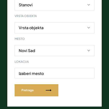
VRSTA OBJEKTA
MESTO
LOKACIJA
Izaberi mesto
Pretraga