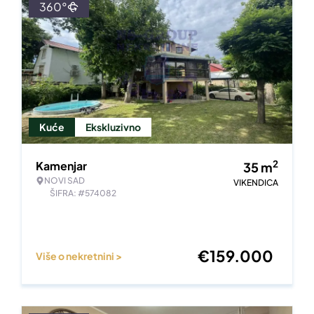
360°
Kuće
Ekskluzivno
2
Kamenjar
35
m
NOVI SAD
VIKENDICA
ŠIFRA: #574082
€
159.000
Više o nekretnini >