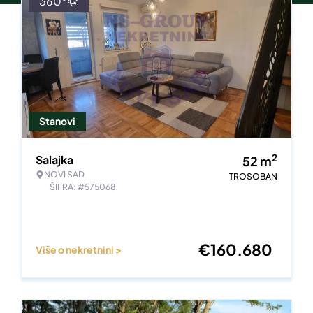
360°
Stanovi
2
Salajka
52
m
NOVI SAD
TROSOBAN
ŠIFRA: #575068
€
160.680
Više o nekretnini >