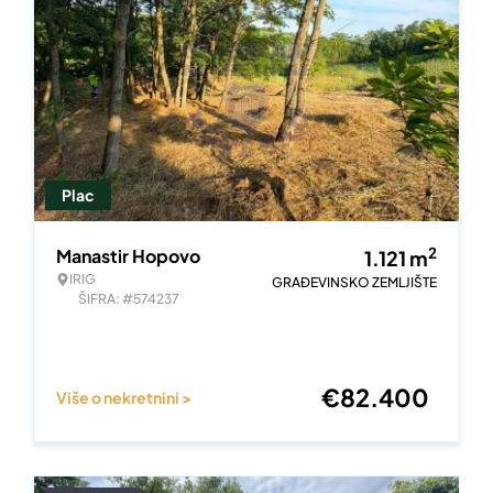
Plac
2
Manastir Hopovo
1.121
m
IRIG
GRAĐEVINSKO ZEMLJIŠTE
ŠIFRA: #574237
€
82.400
Više o nekretnini >