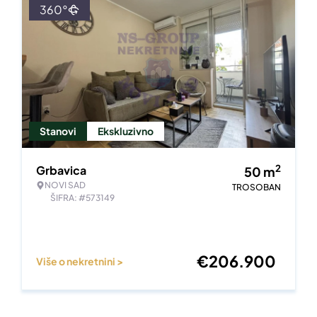
360°
Stanovi
Ekskluzivno
2
Grbavica
50
m
NOVI SAD
TROSOBAN
ŠIFRA: #573149
€
206.900
Više o nekretnini >