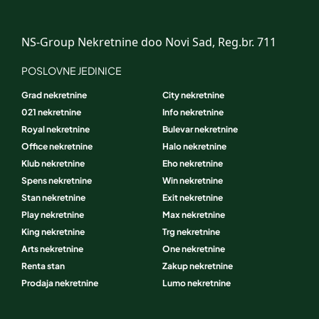
NS-Group Nekretnine doo Novi Sad, Reg.br. 711
POSLOVNE JEDINICE
Grad nekretnine
City nekretnine
021 nekretnine
Info nekretnine
Royal nekretnine
Bulevar nekretnine
Office nekretnine
Halo nekretnine
Klub nekretnine
Eho nekretnine
Spens nekretnine
Win nekretnine
Stan nekretnine
Exit nekretnine
Play nekretnine
Max nekretnine
King nekretnine
Trg nekretnine
Arts nekretnine
One nekretnine
Renta stan
Zakup nekretnine
Prodaja nekretnine
Lumo nekretnine