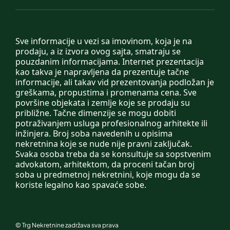
Sve informacije u vezi sa imovinom, koja je na
prodaju, a iz izvora ovog sajta, smatraju se
pouzdanim informacijama. Internet prezentacija
kao takva je napravljena da prezentuje tačne
informacije, ali takav vid prezentovanja podložan je
greškama, propustima i promenama cena. Sve
površine objekata i zemlje koje se prodaju su
približne. Tačne dimenzije se mogu dobiti
potraživanjem usluga profesionalnog arhitekte ili
inžinjera. Broj soba navedenih u opisima
nekretnina koje se nude nije pravni zaključak.
Svaka osoba treba da se konsultuje sa sopstvenim
advokatom, arhitektom, da proceni tačan broj
soba u predmetnoj nekretnini, koje mogu da se
koriste legalno kao spavaće sobe.
©
Trg Nekretnine
zadržava sva prava