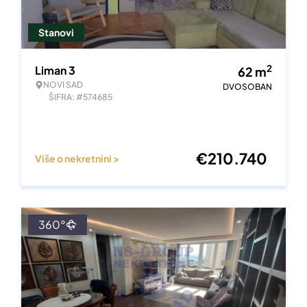
Stanovi
2
Liman 3
62
m
NOVI SAD
DVOSOBAN
ŠIFRA: #574685
€
210.740
Više o nekretnini >
360°