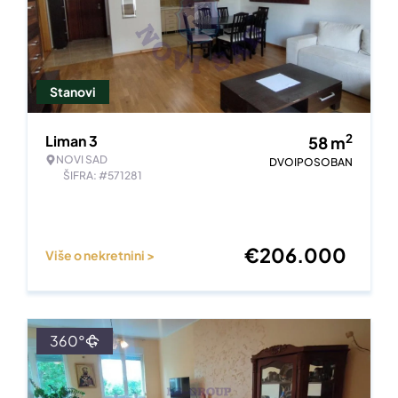
Stanovi
2
Liman 3
58
m
NOVI SAD
DVOIPOSOBAN
ŠIFRA: #571281
€
206.000
Više o nekretnini >
360°