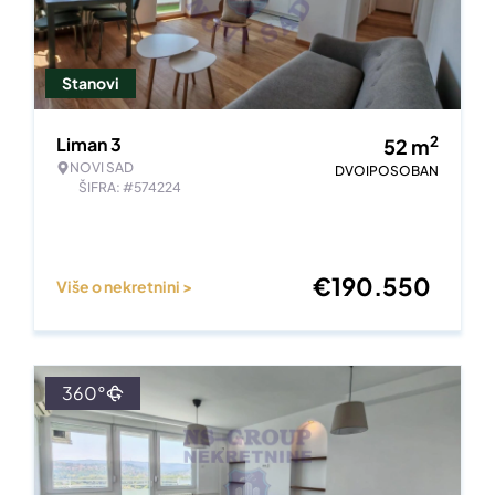
Stanovi
2
Liman 3
52
m
NOVI SAD
DVOIPOSOBAN
ŠIFRA: #574224
€
190.550
Više o nekretnini >
360°