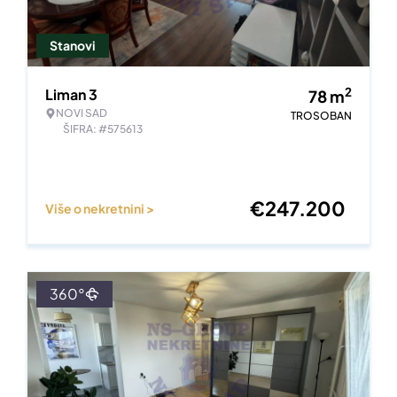
Stanovi
2
Liman 3
78
m
NOVI SAD
TROSOBAN
ŠIFRA: #575613
€
247.200
Više o nekretnini >
360°