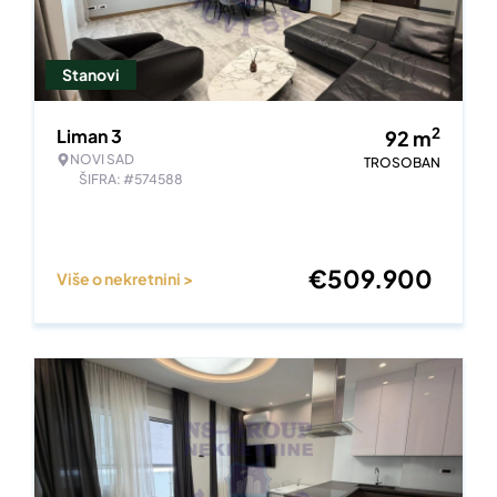
Stanovi
2
Liman 3
92
m
NOVI SAD
TROSOBAN
ŠIFRA: #574588
€
509.900
Više o nekretnini >