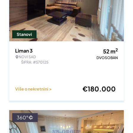
Stanovi
2
Liman 3
52
m
NOVI SAD
DVOSOBAN
ŠIFRA: #570125
€
180.000
Više o nekretnini >
360°