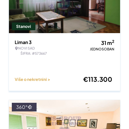
Stanovi
2
Liman 3
31
m
NOVI SAD
JEDNOSOBAN
ŠIFRA: #573667
€
113.300
Više o nekretnini >
360°