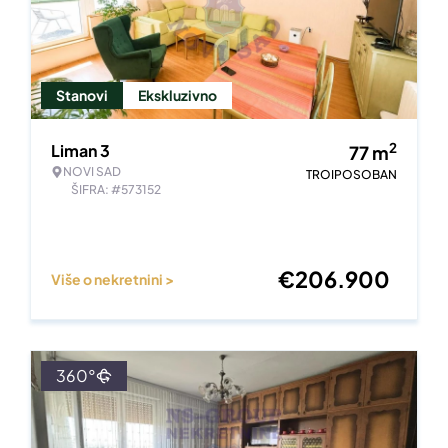
Stanovi
Ekskluzivno
2
Liman 3
77
m
NOVI SAD
TROIPOSOBAN
ŠIFRA: #573152
€
206.900
Više o nekretnini >
360°