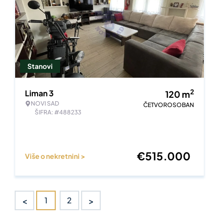
Stanovi
2
Liman 3
120
m
NOVI SAD
ČETVOROSOBAN
ŠIFRA: #488233
€
515.000
Više o nekretnini >
<
>
1
2