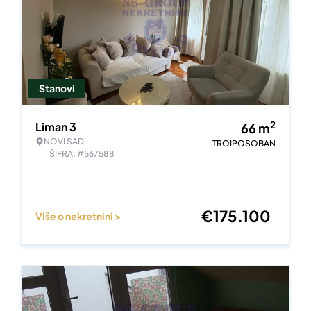
Stanovi
2
Liman 3
66
m
NOVI SAD
TROIPOSOBAN
ŠIFRA: #567588
€
175.100
Više o nekretnini >