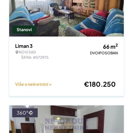
Stanovi
2
Liman 3
66
m
NOVI SAD
DVOIPOSOBAN
ŠIFRA: #572975
€
180.250
Više o nekretnini >
360°