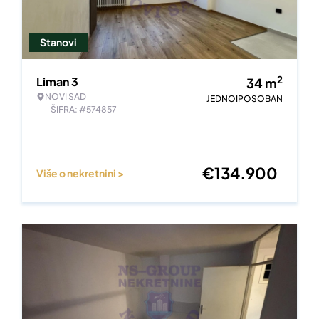
Stanovi
2
Liman 3
34
m
NOVI SAD
JEDNOIPOSOBAN
ŠIFRA: #574857
€
134.900
Više o nekretnini >