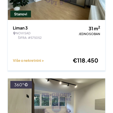
Stanovi
2
Liman 3
31
m
NOVI SAD
JEDNOSOBAN
ŠIFRA: #575052
€
118.450
Više o nekretnini >
360°