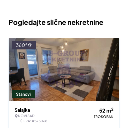
Pogledajte slične nekretnine
360°
Stanovi
2
Salajka
52
m
NOVI SAD
TROSOBAN
ŠIFRA: #575068