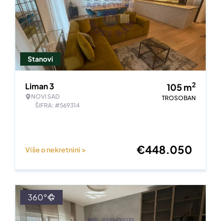
Stanovi
2
Liman 3
105
m
NOVI SAD
TROSOBAN
ŠIFRA: #569314
€
448.050
Više o nekretnini >
360°