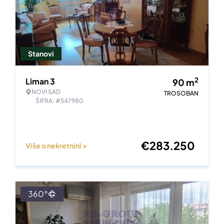
Stanovi
2
Liman 3
90
m
NOVI SAD
TROSOBAN
ŠIFRA: #547980
€
283.250
Više o nekretnini >
360°