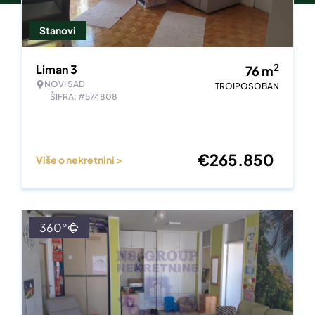
Stanovi
2
Liman 3
76
m
NOVI SAD
TROIPOSOBAN
ŠIFRA: #574808
€
265.850
Više o nekretnini >
360°