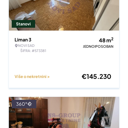
Stanovi
2
Liman 3
48
m
NOVI SAD
JEDNOIPOSOBAN
ŠIFRA: #573381
€
145.230
Više o nekretnini >
360°