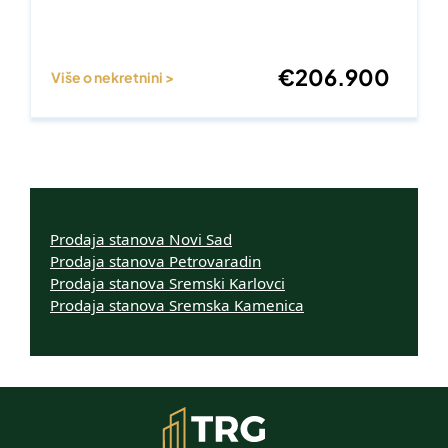
€
206.900
Više o nekretnini >
Prodaja stanova Novi Sad
Prodaja stanova Petrovaradin
Prodaja stanova Sremski Karlovci
Prodaja stanova Sremska Kamenica