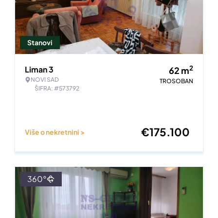
Stanovi
2
Liman 3
62
m
NOVI SAD
TROSOBAN
ŠIFRA: #573792
€
175.100
Više o nekretnini >
360°