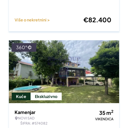
€
82.400
Više o nekretnini >
360°
Kuće
Ekskluzivno
2
Kamenjar
35
m
NOVI SAD
VIKENDICA
ŠIFRA: #574082