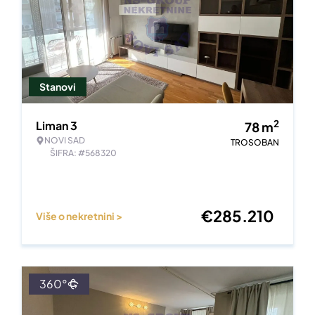
Stanovi
2
Liman 3
78
m
NOVI SAD
TROSOBAN
ŠIFRA: #568320
€
285.210
Više o nekretnini >
360°