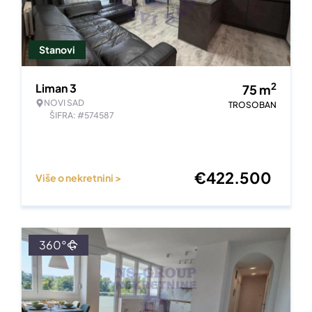
Stanovi
2
Liman 3
75
m
NOVI SAD
TROSOBAN
ŠIFRA: #574587
€
422.500
Više o nekretnini >
360°