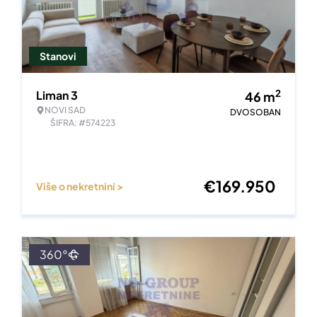
Stanovi
2
Liman 3
46
m
NOVI SAD
DVOSOBAN
ŠIFRA: #574223
€
169.950
Više o nekretnini >
360°