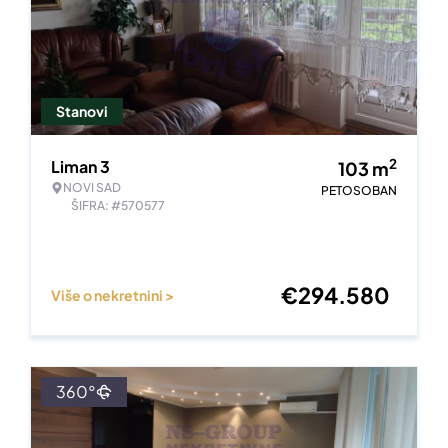
Stanovi
2
Liman 3
103
m
NOVI SAD
PETOSOBAN
ŠIFRA: #570577
€
294.580
Više o nekretnini >
360°