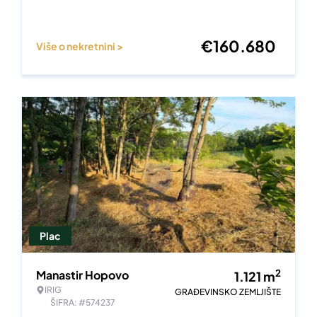
€
160.680
Više o nekretnini >
Plac
2
Manastir Hopovo
1.121
m
IRIG
GRAĐEVINSKO ZEMLJIŠTE
ŠIFRA: #574237