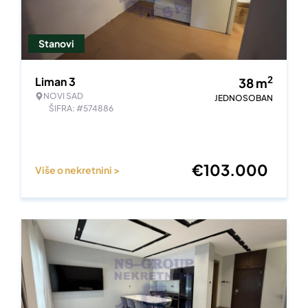
Stanovi
2
Liman 3
38
m
NOVI SAD
JEDNOSOBAN
ŠIFRA: #574886
€
103.000
Više o nekretnini >