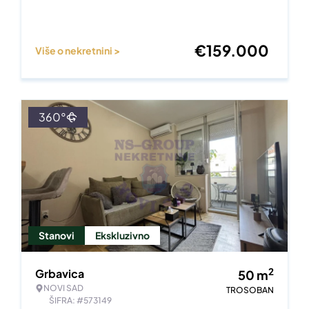
€
159.000
Više o nekretnini >
360°
Stanovi
Ekskluzivno
2
Grbavica
50
m
NOVI SAD
TROSOBAN
ŠIFRA: #573149