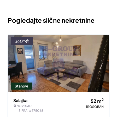
Pogledajte slične nekretnine
360°
Stanovi
2
Salajka
52
m
NOVI SAD
TROSOBAN
ŠIFRA: #575068