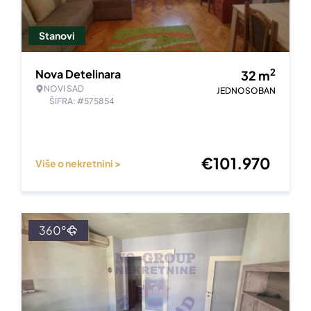
Stanovi
2
Nova Detelinara
32
m
NOVI SAD
JEDNOSOBAN
ŠIFRA: #575854
€
101.970
Više o nekretnini >
360°