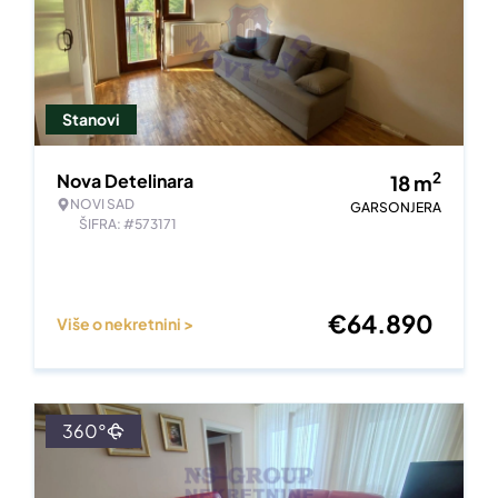
Stanovi
2
Nova Detelinara
18
m
NOVI SAD
GARSONJERA
ŠIFRA: #573171
€
64.890
Više o nekretnini >
360°