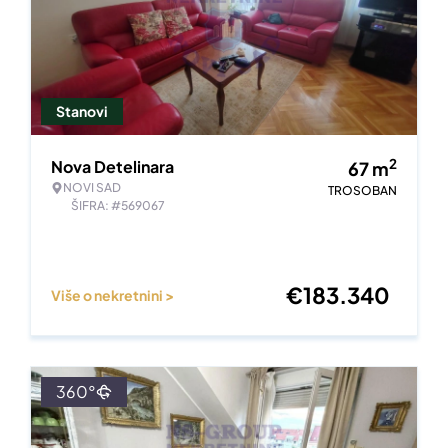
Stanovi
2
Nova Detelinara
67
m
NOVI SAD
TROSOBAN
ŠIFRA: #569067
€
183.340
Više o nekretnini >
360°