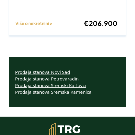
€
206.900
Više o nekretnini >
Prodaja stanova Novi Sad
Prodaja stanova Petrovaradin
Prodaja stanova Sremski Karlovci
Prodaja stanova Sremska Kamenica