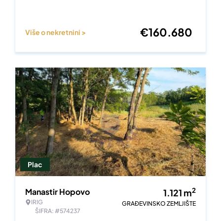
€
160.680
Više o nekretnini >
Plac
2
Manastir Hopovo
1.121
m
IRIG
GRAĐEVINSKO ZEMLJIŠTE
ŠIFRA: #574237