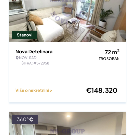
Stanovi
2
Nova Detelinara
72
m
NOVI SAD
TROSOBAN
ŠIFRA: #572958
€
148.320
Više o nekretnini >
360°