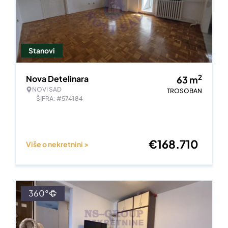
Stanovi
2
Nova Detelinara
63
m
NOVI SAD
TROSOBAN
ŠIFRA: #574184
€
168.710
Više o nekretnini >
360°