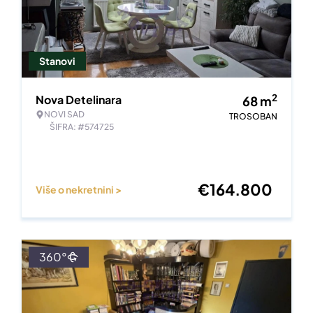
Stanovi
2
Nova Detelinara
68
m
NOVI SAD
TROSOBAN
ŠIFRA: #574725
€
164.800
Više o nekretnini >
360°