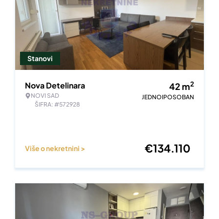
Stanovi
2
Nova Detelinara
42
m
NOVI SAD
JEDNOIPOSOBAN
ŠIFRA: #572928
€
134.110
Više o nekretnini >