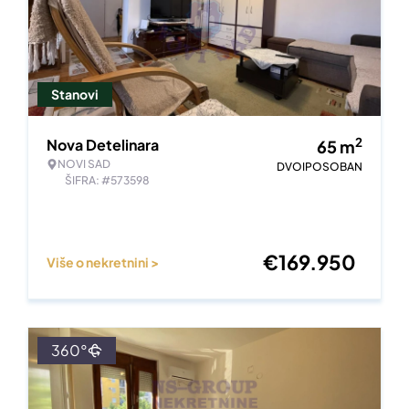
Stanovi
2
Nova Detelinara
65
m
NOVI SAD
DVOIPOSOBAN
ŠIFRA: #573598
€
169.950
Više o nekretnini >
360°