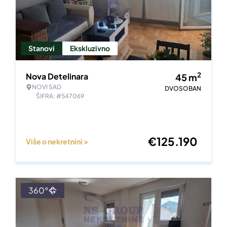
Stanovi
Ekskluzivno
2
Nova Detelinara
45
m
NOVI SAD
DVOSOBAN
ŠIFRA: #547069
€
125.190
Više o nekretnini >
360°