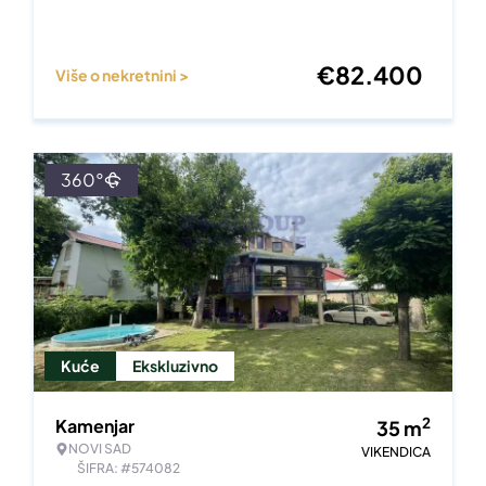
€
82.400
Više o nekretnini >
360°
Kuće
Ekskluzivno
2
Kamenjar
35
m
NOVI SAD
VIKENDICA
ŠIFRA: #574082