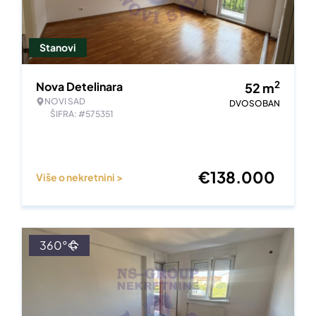
Stanovi
2
Nova Detelinara
52
m
NOVI SAD
DVOSOBAN
ŠIFRA: #575351
€
138.000
Više o nekretnini >
360°