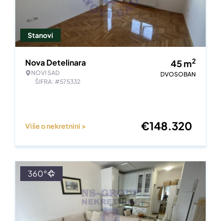
Stanovi
2
Nova Detelinara
45
m
NOVI SAD
DVOSOBAN
ŠIFRA: #575332
€
148.320
Više o nekretnini >
360°