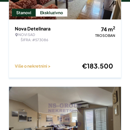
Stanovi
Ekskluzivno
2
Nova Detelinara
74
m
NOVI SAD
TROSOBAN
ŠIFRA: #573086
€
183.500
Više o nekretnini >