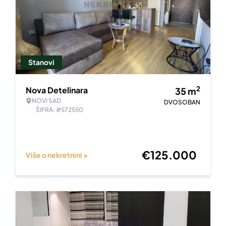
Stanovi
2
Nova Detelinara
35
m
NOVI SAD
DVOSOBAN
ŠIFRA: #572550
€
125.000
Više o nekretnini >