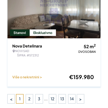
Stanovi
Ekskluzivno
2
Nova Detelinara
52
m
NOVI SAD
DVOSOBAN
ŠIFRA: #572312
€
159.980
Više o nekretnini >
<
>
1
2
3
...
12
13
14