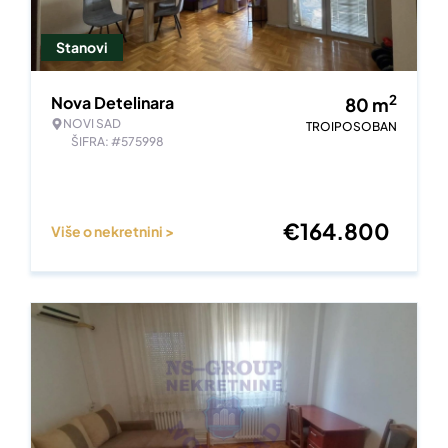
Stanovi
2
Nova Detelinara
80
m
NOVI SAD
TROIPOSOBAN
ŠIFRA: #575998
€
164.800
Više o nekretnini >