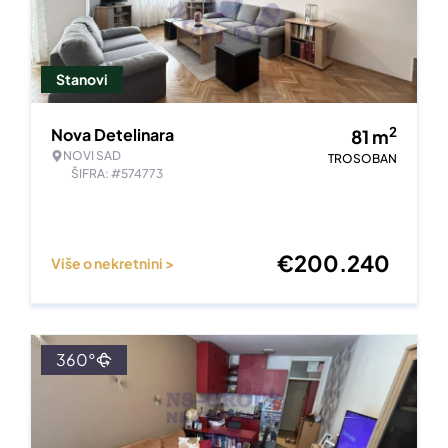
Stanovi
2
Nova Detelinara
81
m
NOVI SAD
TROSOBAN
ŠIFRA: #574773
€
200.240
Više o nekretnini >
360°