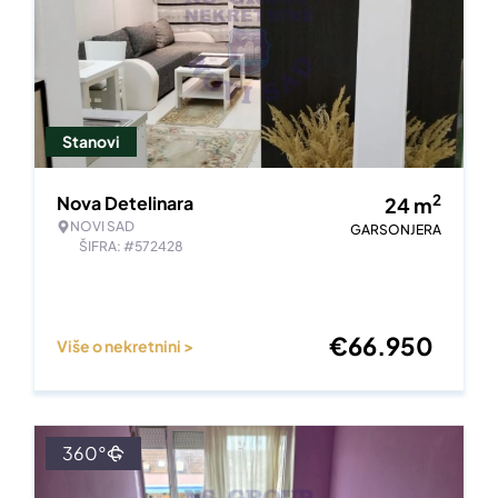
Stanovi
2
Nova Detelinara
24
m
NOVI SAD
GARSONJERA
ŠIFRA: #572428
€
66.950
Više o nekretnini >
360°