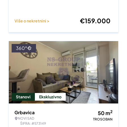
€
159.000
Više o nekretnini >
360°
Stanovi
Ekskluzivno
2
Grbavica
50
m
NOVI SAD
TROSOBAN
ŠIFRA: #573149