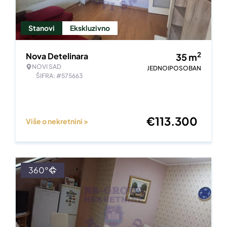
Stanovi
Ekskluzivno
2
Nova Detelinara
35
m
NOVI SAD
JEDNOIPOSOBAN
ŠIFRA: #575663
€
113.300
Više o nekretnini >
360°