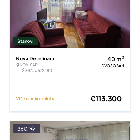
Stanovi
2
Nova Detelinara
40
m
NOVI SAD
DVOSOBAN
ŠIFRA: #572480
€
113.300
Više o nekretnini >
360°