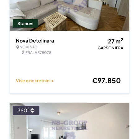
Stanovi
2
Nova Detelinara
27
m
NOVI SAD
GARSONJERA
ŠIFRA: #575078
€
97.850
Više o nekretnini >
360°