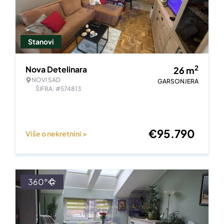
Stanovi
2
Nova Detelinara
26
m
NOVI SAD
GARSONJERA
ŠIFRA: #574813
€
95.790
Više o nekretnini >
360°