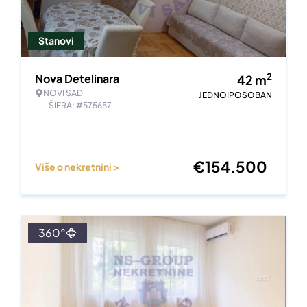
Stanovi
2
Nova Detelinara
42
m
NOVI SAD
JEDNOIPOSOBAN
ŠIFRA: #575657
€
154.500
Više o nekretnini >
360°