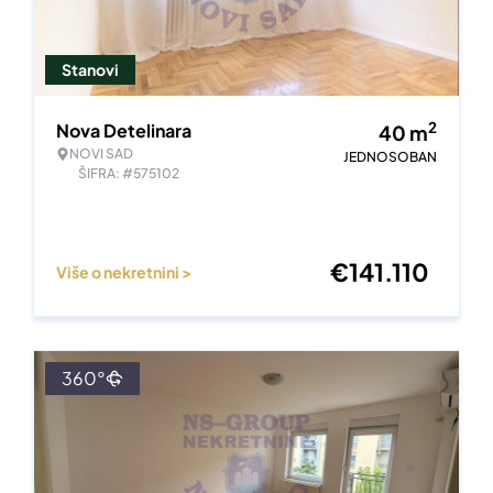
Stanovi
2
Nova Detelinara
40
m
NOVI SAD
JEDNOSOBAN
ŠIFRA: #575102
€
141.110
Više o nekretnini >
360°