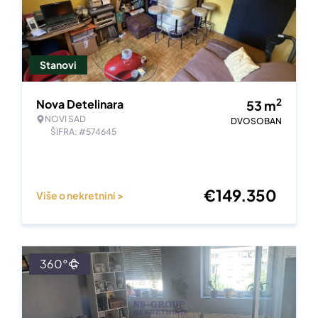
Stanovi
2
Nova Detelinara
53
m
NOVI SAD
DVOSOBAN
ŠIFRA: #574645
€
149.350
Više o nekretnini >
360°