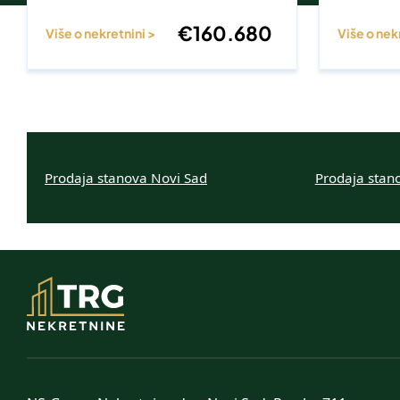
€
160.680
Više o nekretnini >
Više o nek
Prodaja stanova Novi Sad
Prodaja stan