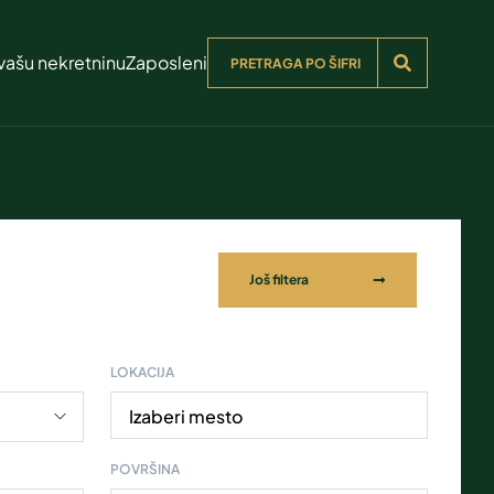
vašu nekretninu
Zaposleni
Još filtera
LOKACIJA
Izaberi mesto
POVRŠINA