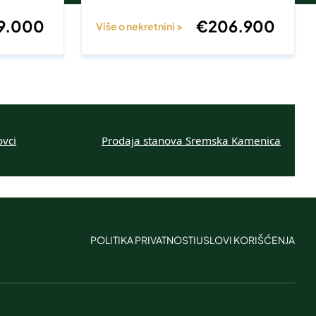
9.000
€
206.900
Više o nekretnini >
ovci
Prodaja stanova Sremska Kamenica
POLITIKA PRIVATNOSTI
USLOVI KORIŠĆENJA