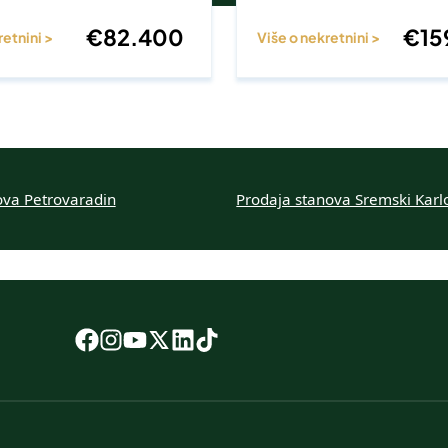
€
82.400
€
15
retnini >
Više o nekretnini >
ova Petrovaradin
Prodaja stanova Sremski Karl