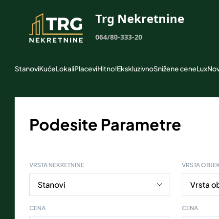
Trg Nekretnine
064/80-333-20
Stanovi
Kuće
Lokali
Placevi
Hitno!
Ekskluzivno
Snižene cene
Lux
Nov
Podesite Parametre
VRSTA NEKRETNINE
VRSTA OBJE
CENA
CENA