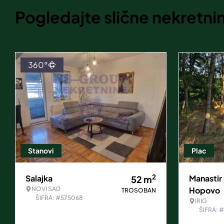
Pogledajte slične nekretni
360°
Stanovi
Plac
2
Salajka
Manastir
52
m
NOVI SAD
Hopovo
TROSOBAN
ŠIFRA: #575068
IRIG
ŠIFRA: 