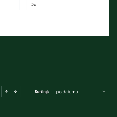
po datumu
Sortiraj
: