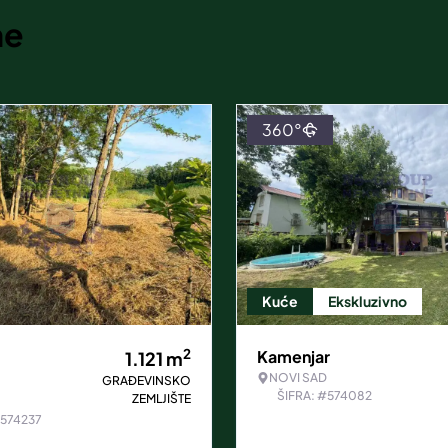
ne
360°
Kuće
Ekskluzivno
2
Kamenjar
1.121
m
NOVI SAD
GRAĐEVINSKO
ŠIFRA: #574082
ZEMLJIŠTE
#574237