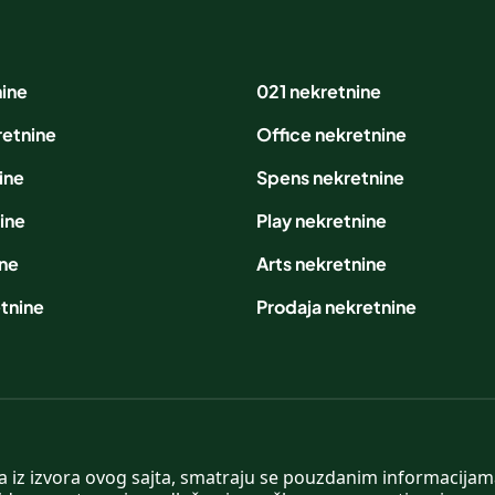
nine
021 nekretnine
retnine
Office nekretnine
ine
Spens nekretnine
ine
Play nekretnine
ine
Arts nekretnine
tnine
Prodaja nekretnine
 a iz izvora ovog sajta, smatraju se pouzdanim informacijama