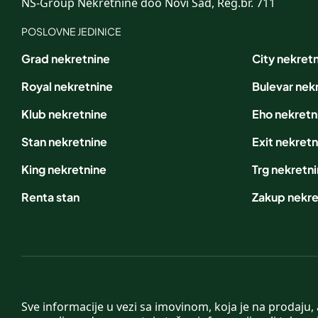
NS-Group Nekretnine doo Novi Sad, Reg.br. 711
POSLOVNE JEDINICE
Grad nekretnine
City nekret
Royal nekretnine
Bulevar nek
Klub nekretnine
Eho nekretn
Stan nekretnine
Exit nekretn
King nekretnine
Trg nekretn
Renta stan
Zakup nekre
Sve informacije u vezi sa imovinom, koja je na prodaju,