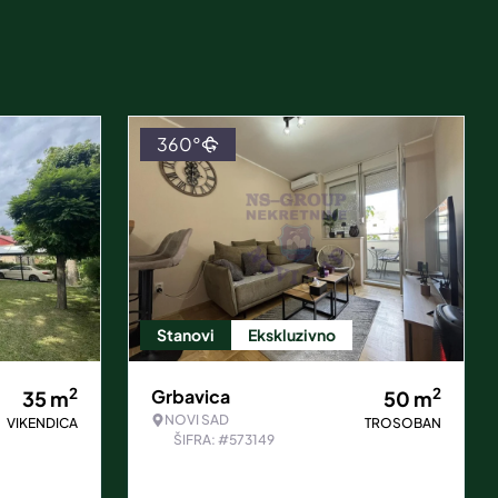
360°
Stanovi
Ekskluzivno
2
2
Grbavica
35
m
50
m
NOVI SAD
VIKENDICA
TROSOBAN
ŠIFRA: #573149