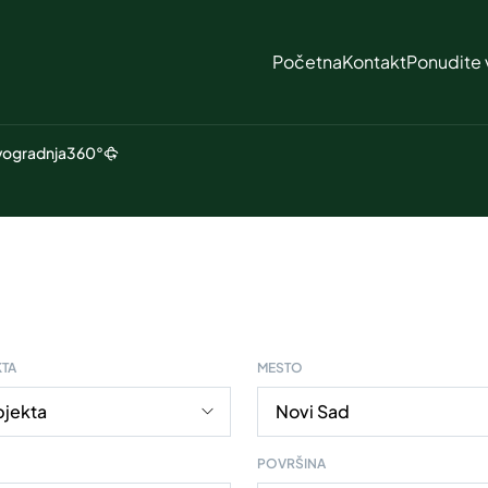
Početna
Kontakt
Ponudite 
ogradnja
360°
KTA
MESTO
POVRŠINA