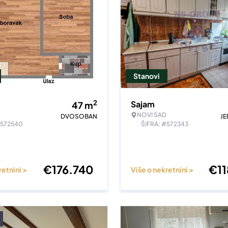
Stanovi
2
Sajam
47
m
NOVI SAD
DVOSOBAN
J
#572540
ŠIFRA: #572343
€
176.740
€
1
retnini >
Više o nekretnini >