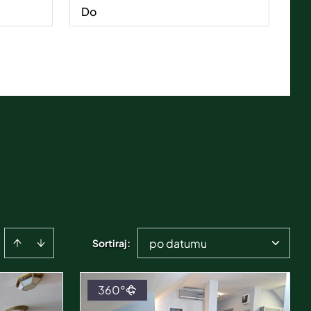
po datumu
Sortiraj
:
360°