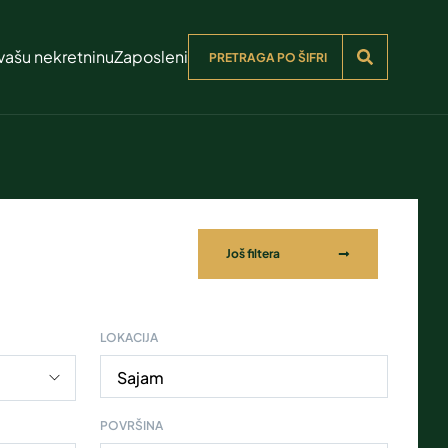
vašu nekretninu
Zaposleni
Još filtera
LOKACIJA
Sajam
POVRŠINA