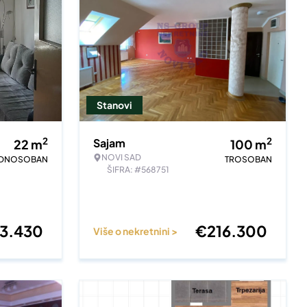
Stanovi
2
2
Sajam
22
m
100
m
NOVI SAD
EDNOSOBAN
TROSOBAN
ŠIFRA: #568751
3.430
€
216.300
Više o nekretnini >