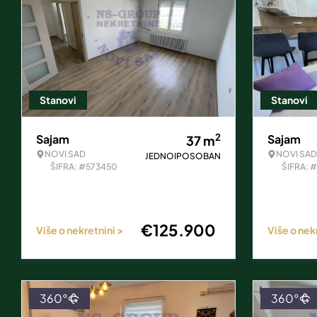
Stanovi
Stanovi
2
Sajam
Sajam
37
m
NOVI SAD
NOVI SAD
JEDNOIPOSOBAN
ŠIFRA: #573450
ŠIFRA: 
€
125.900
Više o nekretnini >
Više o nek
360°
360°