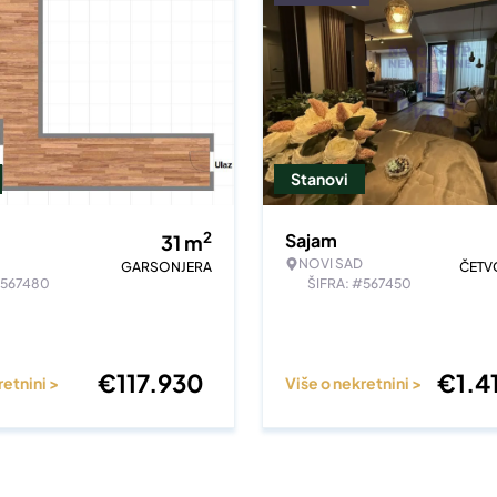
Stanovi
2
Sajam
31
m
NOVI SAD
GARSONJERA
ČET
#567480
ŠIFRA: #567450
€
117.930
€
1.4
retnini >
Više o nekretnini >