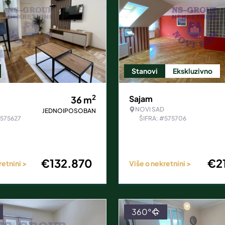
Stanovi
Ekskluzivno
2
Sajam
36
m
NOVI SAD
JEDNOIPOSOBAN
#575627
ŠIFRA: #575706
€
132.870
€
2
retnini >
Više o nekretnini >
360°