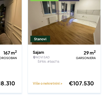
Stanovi
2
2
Sajam
167
m
29
m
NOVI SAD
VOROSOBAN
GARSONJERA
ŠIFRA: #566716
18.310
€
107.530
Više o nekretnini >