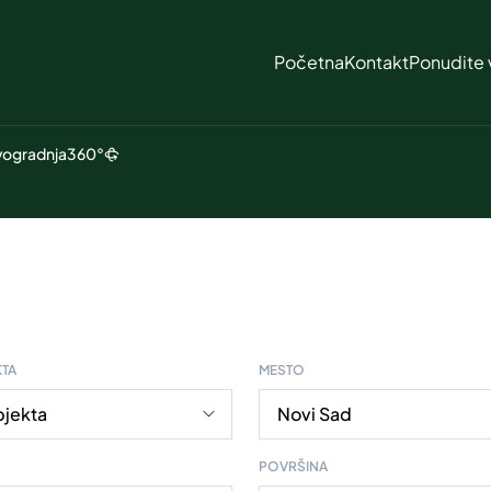
Početna
Kontakt
Ponudite 
ogradnja
360°
KTA
MESTO
POVRŠINA