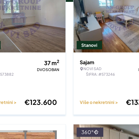
Stanovi
2
Sajam
37
m
NOVI SAD
DVOSOBAN
#573882
ŠIFRA: #573246
€
123.600
€
1
retnini >
Više o nekretnini >
360°