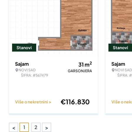
Stanovi
Stanovi
2
Sajam
Sajam
31
m
NOVI SAD
NOVI SAD
GARSONJERA
ŠIFRA: #567479
ŠIFRA: 
€
116.830
Više o nekretnini >
Više o nek
<
>
1
2