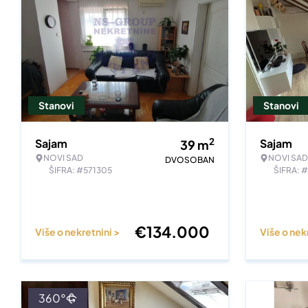
Stanovi
Stanovi
2
Sajam
Sajam
39
m
NOVI SAD
NOVI SAD
DVOSOBAN
ŠIFRA: #571305
ŠIFRA: 
€
134.000
Više o nekretnini >
Više o nek
360°