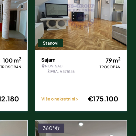
Stanovi
2
2
Sajam
100
m
79
m
NOVI SAD
TROSOBAN
TROSOBAN
ŠIFRA: #575156
12.180
€
175.100
Više o nekretnini >
360°