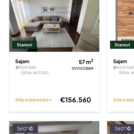
Stanovi
Stanovi
2
Sajam
Sajam
57
m
NOVI SAD
NOVI SAD
DVOSOBAN
ŠIFRA: #573051
ŠIFRA: 
€
156.560
Više o nekretnini >
Više o nek
360°
360°