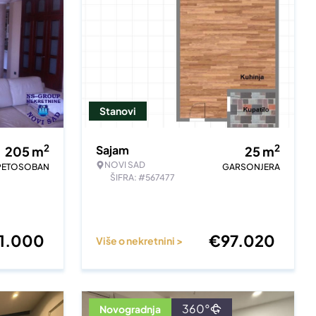
Stanovi
2
2
Sajam
205
m
25
m
NOVI SAD
PETOSOBAN
GARSONJERA
ŠIFRA: #567477
1.000
€
97.020
Više o nekretnini >
360°
Novogradnja