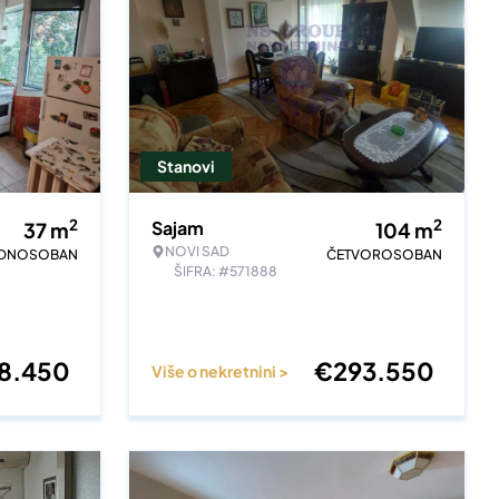
Stanovi
2
2
Sajam
37
m
104
m
NOVI SAD
EDNOSOBAN
ČETVOROSOBAN
ŠIFRA: #571888
18.450
€
293.550
Više o nekretnini >