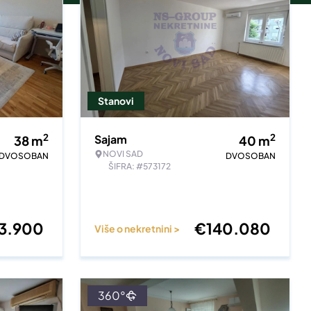
Stanovi
2
2
Sajam
38
m
40
m
NOVI SAD
DVOSOBAN
DVOSOBAN
ŠIFRA: #573172
33.900
€
140.080
Više o nekretnini >
360°