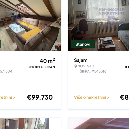
Stanovi
2
Sajam
40
m
NOVI SAD
JEDNOIPOSOBAN
J
#571304
ŠIFRA: #548316
€
99.730
€
8
retnini >
Više o nekretnini >