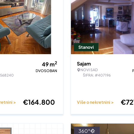
Stanovi
2
Sajam
49
m
NOVI SAD
DVOSOBAN
#568240
ŠIFRA: #407196
€
164.800
€
72
retnini >
Više o nekretnini >
360°