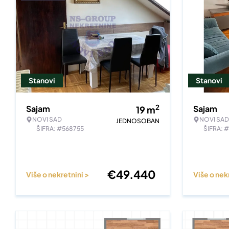
Stanovi
Stanovi
2
Sajam
Sajam
19
m
NOVI SAD
NOVI SAD
JEDNOSOBAN
ŠIFRA: #568755
ŠIFRA: 
€
49.440
Više o nekretnini >
Više o nek