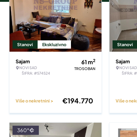
Stanovi
Ekskluzivno
Stanovi
2
Sajam
Sajam
61
m
NOVI SAD
NOVI SAD
TROSOBAN
ŠIFRA: #574524
ŠIFRA: 
€
194.770
Više o nekretnini >
Više o nek
360°