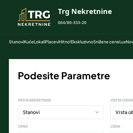
Trg Nekretnine
064/80-333-20
Stanovi
Kuće
Lokali
Placevi
Hitno!
Ekskluzivno
Snižene cene
Lux
Nov
Podesite Parametre
VRSTA NEKRETNINE
VRSTA OBJE
CENA
CENA