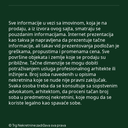
Sve informacije u vezi sa imovinom, koja je na
prodaju, a iz izvora ovog sajta, smatraju se
pouzdanim informacijama. Internet prezentacija
kao takva je napravljena da prezentuje tačne
informacije, ali takav vid prezentovanja podložan je
greškama, propustima i promenama cena. Sve
površine objekata i zemlje koje se prodaju su
približne. Tačne dimenzije se mogu dobiti
potraživanjem usluga profesionalnog arhitekte ili
inžinjera. Broj soba navedenih u opisima
nekretnina koje se nude nije pravni zaključak.
Svaka osoba treba da se konsultuje sa sopstvenim
advokatom, arhitektom, da proceni tačan broj
soba u predmetnoj nekretnini, koje mogu da se
koriste legalno kao spavaće sobe.
©
Trg Nekretnine
zadržava sva prava