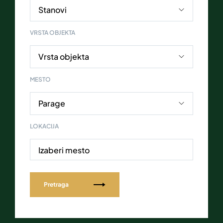
VRSTA OBJEKTA
MESTO
LOKACIJA
Izaberi mesto
Pretraga