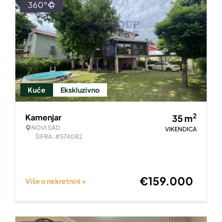
360°
Kuće
Ekskluzivno
2
Kamenjar
35
m
NOVI SAD
VIKENDICA
ŠIFRA: #574082
€
159.000
Više o nekretnini >