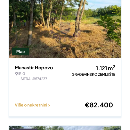
Plac
2
Manastir Hopovo
1.121
m
IRIG
GRAĐEVINSKO ZEMLJIŠTE
ŠIFRA: #574237
€
82.400
Više o nekretnini >