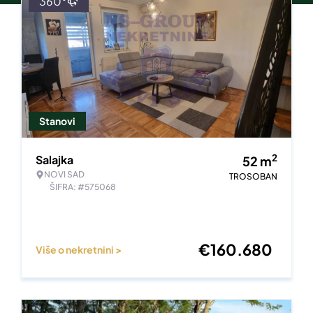
360°
Stanovi
2
Salajka
52
m
NOVI SAD
TROSOBAN
ŠIFRA: #575068
€
160.680
Više o nekretnini >