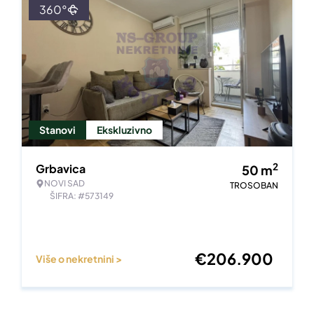
360°
Stanovi
Ekskluzivno
2
Grbavica
50
m
NOVI SAD
TROSOBAN
ŠIFRA: #573149
€
206.900
Više o nekretnini >