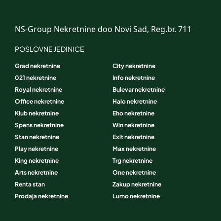
NS-Group Nekretnine doo Novi Sad, Reg.br. 711
POSLOVNE JEDINICE
Grad nekretnine
City nekretnine
021 nekretnine
Info nekretnine
Royal nekretnine
Bulevar nekretnine
Office nekretnine
Halo nekretnine
Klub nekretnine
Eho nekretnine
Spens nekretnine
Win nekretnine
Stan nekretnine
Exit nekretnine
Play nekretnine
Max nekretnine
King nekretnine
Trg nekretnine
Arts nekretnine
One nekretnine
Renta stan
Zakup nekretnine
Prodaja nekretnine
Lumo nekretnine