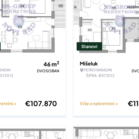
Stanovi
2
Mišeluk
46
m
RADIN
PETROVARADIN
DVOSOBAN
DV
#572013
ŠIFRA: #572012
€
107.870
€
1
retnini >
Više o nekretnini >