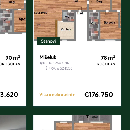
Stanovi
2
2
Mišeluk
90
m
78
m
PETROVARADIN
VOROSOBAN
TROSOBAN
ŠIFRA: #524558
3.620
€
176.750
Više o nekretnini >