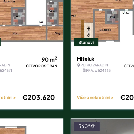
Stanovi
2
Mišeluk
90
m
RADIN
PETROVARADIN
ČETVOROSOBAN
ČET
#524671
ŠIFRA: #524665
€
203.620
€
20
retnini >
Više o nekretnini >
360°