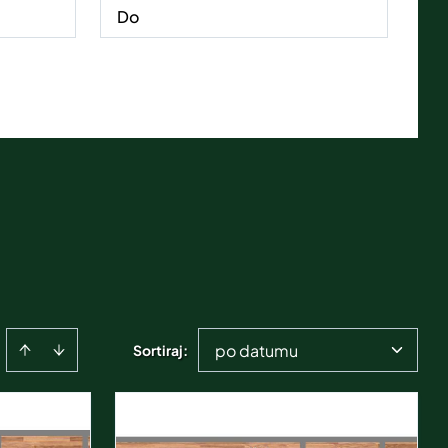
po datumu
Sortiraj
: