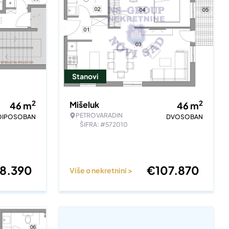
Stanovi
2
2
Mišeluk
46
m
46
m
PETROVARADIN
OIPOSOBAN
DVOSOBAN
ŠIFRA: #572010
18.390
€
107.870
Više o nekretnini >