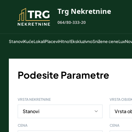
Trg Nekretnine
064/80-333-20
Stanovi
Kuće
Lokali
Placevi
Hitno!
Ekskluzivno
Snižene cene
Lux
Nov
Podesite Parametre
VRSTA NEKRETNINE
VRSTA OBJE
CENA
CENA