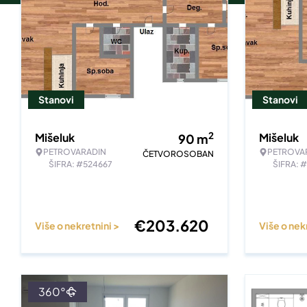
Stanovi
Stanovi
2
Mišeluk
Mišeluk
90
m
PETROVARADIN
PETROVA
ČETVOROSOBAN
ŠIFRA: #524667
ŠIFRA: 
€
203.620
Više o nekretnini >
Više o nek
360°