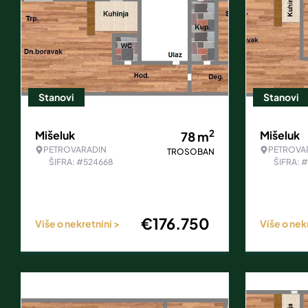
Stanovi
Stanovi
2
Mišeluk
Mišeluk
78
m
PETROVARADIN
PETROVA
TROSOBAN
ŠIFRA: #524668
ŠIFRA: 
€
176.750
Više o nekretnini >
Više o nek