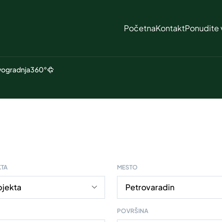
Početna
Kontakt
Ponudite 
ogradnja
360°
KTA
MESTO
POVRŠINA