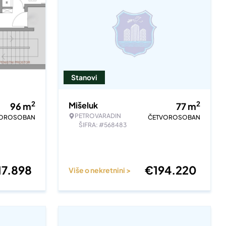
Stanovi
2
2
Mišeluk
96
m
77
m
PETROVARADIN
VOROSOBAN
ČETVOROSOBAN
ŠIFRA: #568483
17.898
€
194.220
Više o nekretnini >