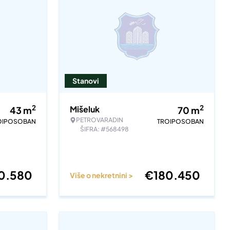
Stanovi
2
2
Mišeluk
43
m
70
m
PETROVARADIN
OIPOSOBAN
TROIPOSOBAN
ŠIFRA: #568498
0.580
€
180.450
Više o nekretnini >