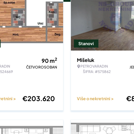
Stanovi
2
Mišeluk
90
m
RADIN
PETROVARADIN
ČETVOROSOBAN
J
#524669
ŠIFRA: #575862
€
203.620
€
retnini >
Više o nekretnini >