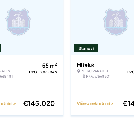
Stanovi
2
Mišeluk
55
m
RADIN
PETROVARADIN
DVOIPOSOBAN
DV
#568481
ŠIFRA: #568501
€
145.020
€
1
retnini >
Više o nekretnini >