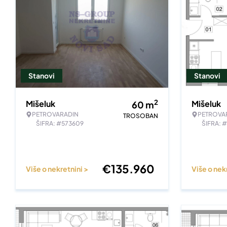
Stanovi
Stanovi
2
Mišeluk
Mišeluk
60
m
PETROVARADIN
PETROVA
TROSOBAN
ŠIFRA: #573609
ŠIFRA: 
€
135.960
Više o nekretnini >
Više o nek