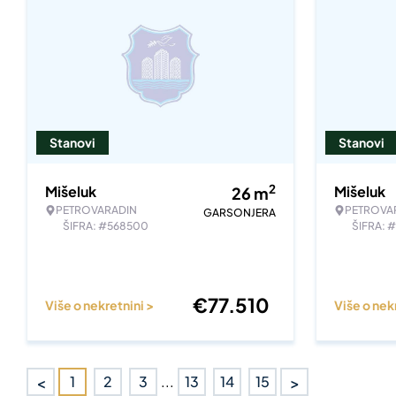
Stanovi
Stanovi
2
Mišeluk
Mišeluk
26
m
PETROVARADIN
PETROVA
GARSONJERA
ŠIFRA: #568500
ŠIFRA: 
€
77.510
Više o nekretnini >
Više o nek
<
>
1
2
3
...
13
14
15