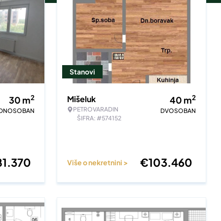
Stanovi
2
2
Mišeluk
30
m
40
m
PETROVARADIN
EDNOSOBAN
DVOSOBAN
ŠIFRA: #574152
81.370
€
103.460
Više o nekretnini >