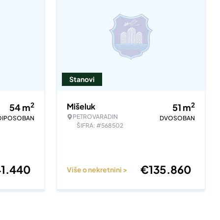
Stanovi
2
2
Mišeluk
54
m
51
m
PETROVARADIN
OIPOSOBAN
DVOSOBAN
ŠIFRA: #568502
41.440
€
135.860
Više o nekretnini >