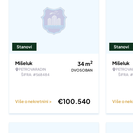
Stanovi
Stanovi
2
Mišeluk
Mišeluk
34
m
PETROVARADIN
PETROVA
DVOSOBAN
ŠIFRA: #568484
ŠIFRA: 
€
100.540
Više o nekretnini >
Više o nek