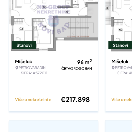
Stanovi
Stanovi
2
Mišeluk
Mišeluk
96
m
PETROVARADIN
PETROVA
ČETVOROSOBAN
ŠIFRA: #572011
ŠIFRA: 
€
217.898
Više o nekretnini >
Više o nek