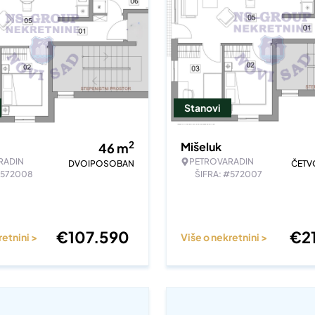
Stanovi
2
Mišeluk
46
m
RADIN
PETROVARADIN
DVOIPOSOBAN
ČET
#572008
ŠIFRA: #572007
€
107.590
€
2
retnini >
Više o nekretnini >