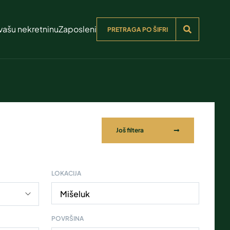
vašu nekretninu
Zaposleni
Još filtera
LOKACIJA
Mišeluk
POVRŠINA