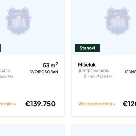
Stanovi
2
Mišeluk
53
m
RADIN
PETROVARADIN
DVOIPOSOBAN
JEDN
#568496
ŠIFRA: #568497
€
139.750
€
12
retnini >
Više o nekretnini >