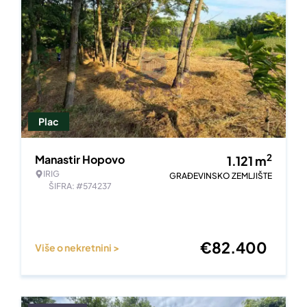
Plac
2
Manastir Hopovo
1.121
m
IRIG
GRAĐEVINSKO ZEMLJIŠTE
ŠIFRA: #574237
€
82.400
Više o nekretnini >