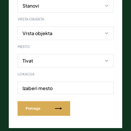
VRSTA OBJEKTA
MESTO
LOKACIJA
Izaberi mesto
Pretraga