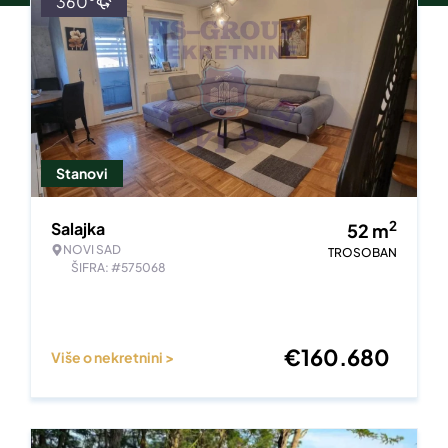
360°
Stanovi
2
Salajka
52
m
NOVI SAD
TROSOBAN
ŠIFRA: #575068
€
160.680
Više o nekretnini >