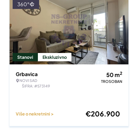
360°
Stanovi
Ekskluzivno
2
Grbavica
50
m
NOVI SAD
TROSOBAN
ŠIFRA: #573149
€
206.900
Više o nekretnini >