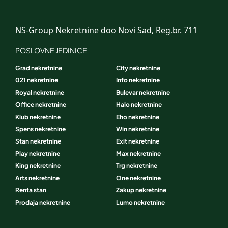
NS-Group Nekretnine doo Novi Sad, Reg.br. 711
POSLOVNE JEDINICE
Grad nekretnine
City nekretnine
021 nekretnine
Info nekretnine
Royal nekretnine
Bulevar nekretnine
Office nekretnine
Halo nekretnine
Klub nekretnine
Eho nekretnine
Spens nekretnine
Win nekretnine
Stan nekretnine
Exit nekretnine
Play nekretnine
Max nekretnine
King nekretnine
Trg nekretnine
Arts nekretnine
One nekretnine
Renta stan
Zakup nekretnine
Prodaja nekretnine
Lumo nekretnine