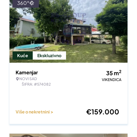
360°
Kuće
Ekskluzivno
2
Kamenjar
35
m
NOVI SAD
VIKENDICA
ŠIFRA: #574082
€
159.000
Više o nekretnini >