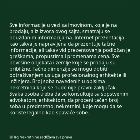
Sve informacije u vezi sa imovinom, koja je na
prodaju, a iz izvora ovog sajta, smatraju se
pouzdanim informacijama. Internet prezentacija
kao takva je napravljena da prezentuje tačne
informacije, ali takav vid prezentovanja podložan je
greškama, propustima i promenama cena. Sve
površine objekata i zemlje koje se prodaju su
približne. Tačne dimenzije se mogu dobiti
potraživanjem usluga profesionalnog arhitekte ili
inžinjera. Broj soba navedenih u opisima
nekretnina koje se nude nije pravni zaključak.
Svaka osoba treba da se konsultuje sa sopstvenim
advokatom, arhitektom, da proceni tačan broj
soba u predmetnoj nekretnini, koje mogu da se
koriste legalno kao spavaće sobe.
©
Trg Nekretnine
zadržava sva prava