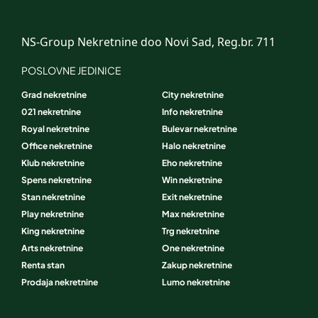
NS-Group Nekretnine doo Novi Sad, Reg.br. 711
POSLOVNE JEDINICE
Grad nekretnine
City nekretnine
021 nekretnine
Info nekretnine
Royal nekretnine
Bulevar nekretnine
Office nekretnine
Halo nekretnine
Klub nekretnine
Eho nekretnine
Spens nekretnine
Win nekretnine
Stan nekretnine
Exit nekretnine
Play nekretnine
Max nekretnine
King nekretnine
Trg nekretnine
Arts nekretnine
One nekretnine
Renta stan
Zakup nekretnine
Prodaja nekretnine
Lumo nekretnine