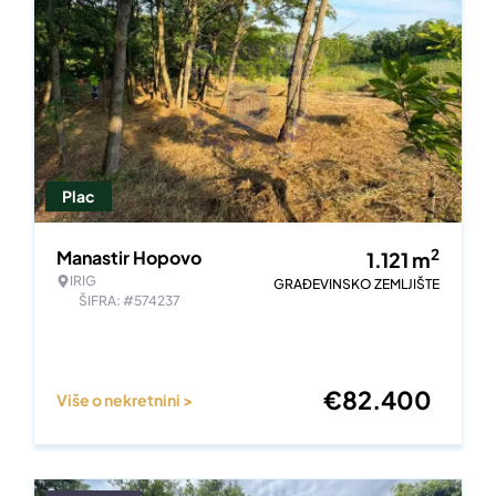
Plac
2
Manastir Hopovo
1.121
m
IRIG
GRAĐEVINSKO ZEMLJIŠTE
ŠIFRA: #574237
€
82.400
Više o nekretnini >