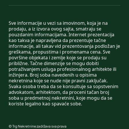
Sve informacije u vezi sa imovinom, koja je na
prodaju, a iz izvora ovog sajta, smatraju se
pouzdanim informacijama. Internet prezentacija
kao takva je napravljena da prezentuje tačne
informacije, ali takav vid prezentovanja podložan je
greškama, propustima i promenama cena. Sve
površine objekata i zemlje koje se prodaju su
približne. Tačne dimenzije se mogu dobiti
potraživanjem usluga profesionalnog arhitekte ili
inžinjera. Broj soba navedenih u opisima
nekretnina koje se nude nije pravni zaključak.
Svaka osoba treba da se konsultuje sa sopstvenim
advokatom, arhitektom, da proceni tačan broj
soba u predmetnoj nekretnini, koje mogu da se
koriste legalno kao spavaće sobe.
©
Trg Nekretnine
zadržava sva prava