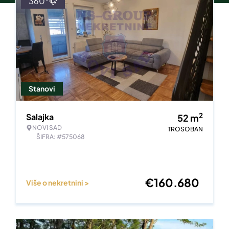
360°
Stanovi
2
Salajka
52
m
NOVI SAD
TROSOBAN
ŠIFRA: #575068
€
160.680
Više o nekretnini >