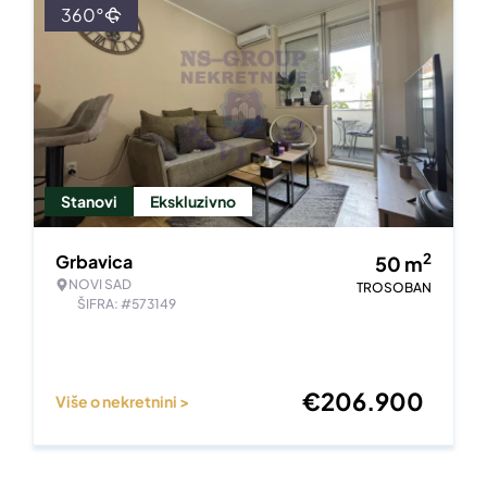
360°
Stanovi
Ekskluzivno
2
Grbavica
50
m
NOVI SAD
TROSOBAN
ŠIFRA: #573149
€
206.900
Više o nekretnini >