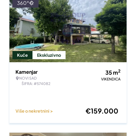
360°
Kuće
Ekskluzivno
2
Kamenjar
35
m
NOVI SAD
VIKENDICA
ŠIFRA: #574082
€
159.000
Više o nekretnini >