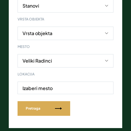
VRSTA OBJEKTA
MESTO
LOKACIJA
Izaberi mesto
Pretraga