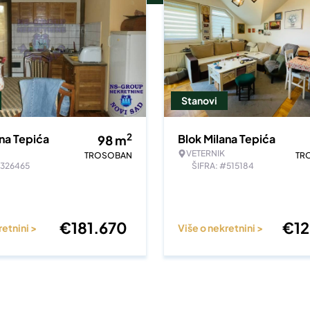
Stanovi
2
ana Tepića
Blok Milana Tepića
98
m
VETERNIK
TROSOBAN
TR
#326465
ŠIFRA: #515184
€
181.670
€
1
retnini >
Više o nekretnini >