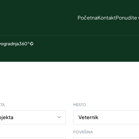
Početna
Kontakt
Ponudite 
ogradnja
360°
KTA
MESTO
POVRŠINA