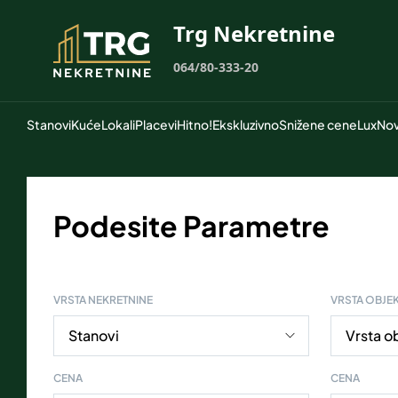
Trg Nekretnine
064/80-333-20
Stanovi
Kuće
Lokali
Placevi
Hitno!
Ekskluzivno
Snižene cene
Lux
Nov
Podesite Parametre
VRSTA NEKRETNINE
VRSTA OBJE
CENA
CENA