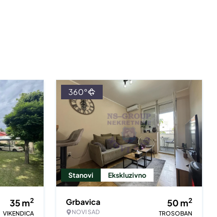
360°
Stanovi
Ekskluzivno
2
2
Grbavica
35
m
50
m
NOVI SAD
VIKENDICA
TROSOBAN