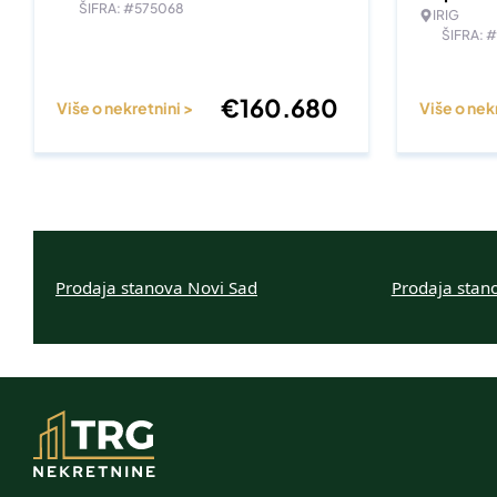
ŠIFRA: #575068
IRIG
ŠIFRA: 
€
160.680
Više o nekretnini >
Više o nek
Prodaja stanova Novi Sad
Prodaja stan