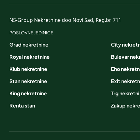
NS-Group Nekretnine doo Novi Sad, Reg.br. 711
POSLOVNE JEDINICE
Grad nekretnine
City nekret
Royal nekretnine
Bulevar nek
Klub nekretnine
Eho nekretn
Stan nekretnine
Exit nekretn
King nekretnine
Trg nekretn
Renta stan
Zakup nekre