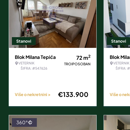
Stanovi
Stanovi
2
Blok Milana Tepića
Blok Mil
72
m
VETERNIK
VETERNIK
TROIPOSOBAN
ŠIFRA: #547626
ŠIFRA: 
€
133.900
Više o nekretnini >
Više o nek
360°