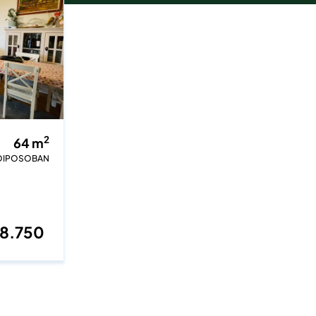
2
64
m
OIPOSOBAN
28.750