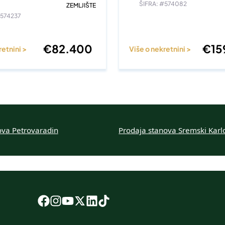
ŠIFRA: #574082
ZEMLJIŠTE
#574237
€
82.400
€
15
retnini >
Više o nekretnini >
ova Petrovaradin
Prodaja stanova Sremski Karl