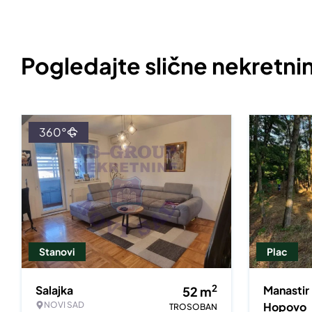
Pogledajte slične nekretni
360°
Stanovi
Plac
2
Salajka
Manastir
52
m
NOVI SAD
Hopovo
TROSOBAN