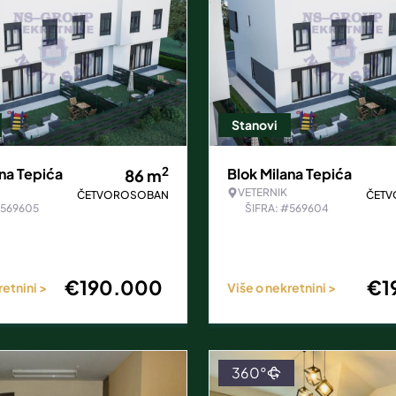
Stanovi
2
ana Tepića
Blok Milana Tepića
86
m
VETERNIK
ČETVOROSOBAN
ČET
#569605
ŠIFRA: #569604
€
190.000
€
1
retnini >
Više o nekretnini >
360°