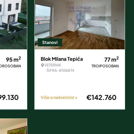
Stanovi
2
2
Blok Milana Tepića
95
m
77
m
VETERNIK
VOROSOBAN
TROIPOSOBAN
ŠIFRA: #556874
99.130
€
142.760
Više o nekretnini >