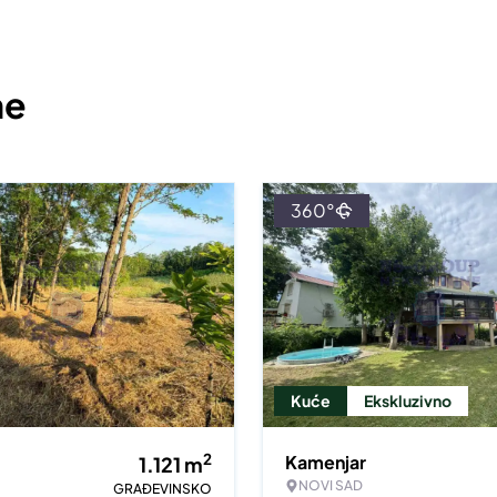
ne
360°
Kuće
Ekskluzivno
2
Kamenjar
1.121
m
NOVI SAD
GRAĐEVINSKO