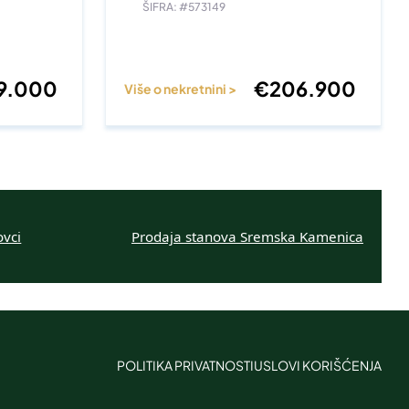
ŠIFRA: #573149
9.000
€
206.900
Više o nekretnini >
ovci
Prodaja stanova Sremska Kamenica
POLITIKA PRIVATNOSTI
USLOVI KORIŠĆENJA