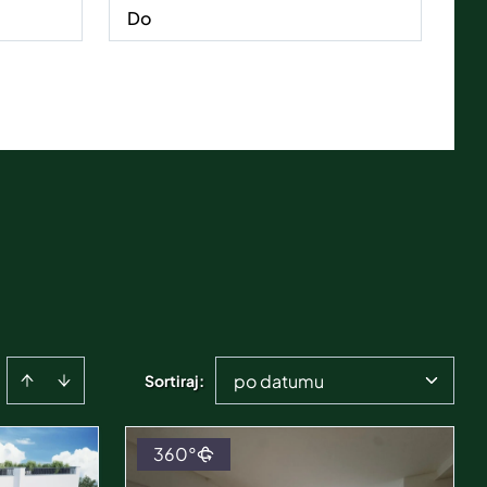
po datumu
Sortiraj
:
360°