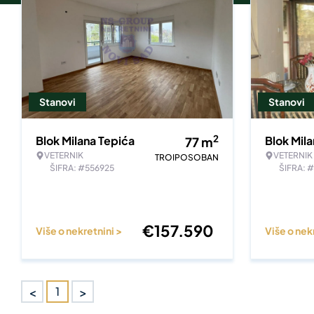
Stanovi
Stanovi
2
Blok Milana Tepića
Blok Mil
77
m
VETERNIK
VETERNIK
TROIPOSOBAN
ŠIFRA: #556925
ŠIFRA: 
€
157.590
Više o nekretnini >
Više o nek
<
>
1