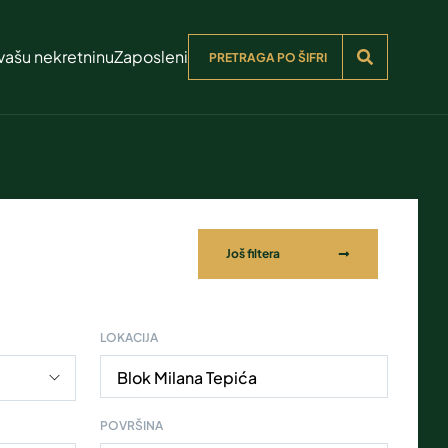
vašu nekretninu
Zaposleni
Još filtera
LOKACIJA
Blok Milana Tepića
POVRŠINA