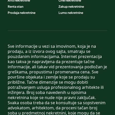
Arts nekretnine
One nekretnine
Renta stan
Zakup nekretnine
Prodaja nekretnine
Lumo nekretnine
Sve informacije u vezi sa imovinom, koja je na
prodaju, a iz izvora ovog sajta, smatraju se
pouzdanim informacijama. Internet prezentacija
kao takva je napravljena da prezentuje tačne
informacije, ali takav vid prezentovanja podložan je
greškama, propustima i promenama cena. Sve
površine objekata i zemlje koje se prodaju su
približne. Tačne dimenzije se mogu dobiti
potraživanjem usluga profesionalnog arhitekte ili
inžinjera. Broj soba navedenih u opisima
nekretnina koje se nude nije pravni zaključak.
Svaka osoba treba da se konsultuje sa sopstvenim
advokatom, arhitektom, da proceni tačan broj
soba u predmetnoj nekretnini, koje mogu da se