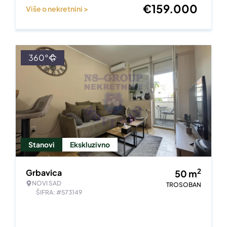
€
159.000
Više o nekretnini >
360°
Stanovi
Ekskluzivno
2
Grbavica
50
m
NOVI SAD
TROSOBAN
ŠIFRA: #573149