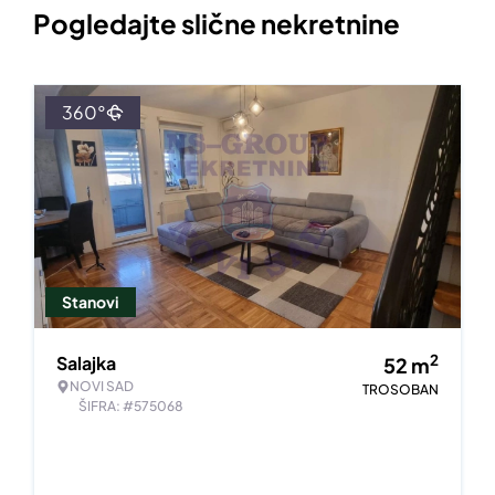
Pogledajte slične nekretnine
360°
Stanovi
2
Salajka
52
m
NOVI SAD
TROSOBAN
ŠIFRA: #575068