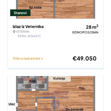
Stanovi
2
Izlaz iz Veternika
28
m
VETERNIK
JEDNOIPOSOBAN
ŠIFRA: #564572
€
49.050
Više o nekretnini >