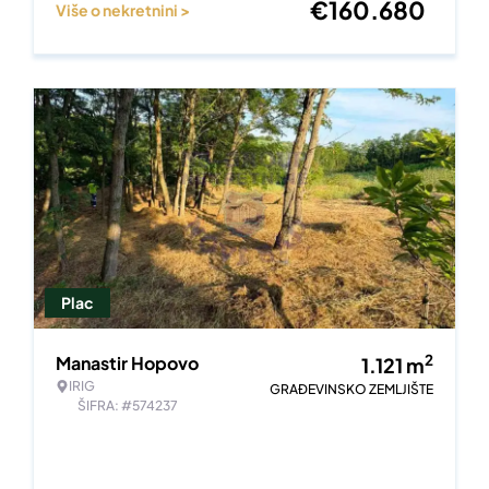
€
160.680
Više o nekretnini >
Plac
2
Manastir Hopovo
1.121
m
IRIG
GRAĐEVINSKO ZEMLJIŠTE
ŠIFRA: #574237