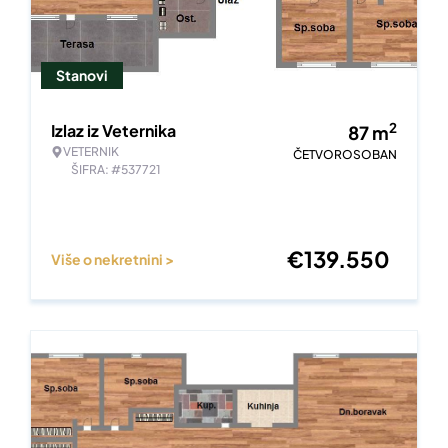
Stanovi
2
Izlaz iz Veternika
87
m
VETERNIK
ČETVOROSOBAN
ŠIFRA: #537721
€
139.550
Više o nekretnini >