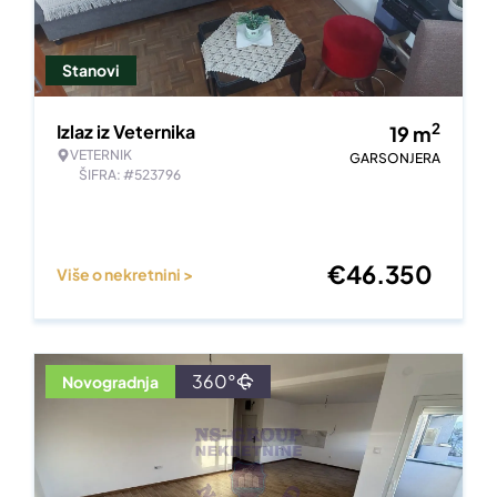
Stanovi
2
Izlaz iz Veternika
19
m
VETERNIK
GARSONJERA
ŠIFRA: #523796
€
46.350
Više o nekretnini >
360°
Novogradnja