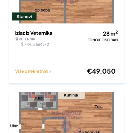
Stanovi
2
Izlaz iz Veternika
28
m
VETERNIK
JEDNOIPOSOBAN
ŠIFRA: #564570
€
49.050
Više o nekretnini >