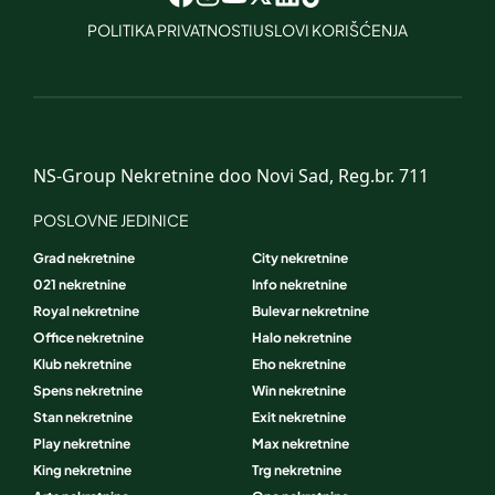
POLITIKA PRIVATNOSTI
USLOVI KORIŠĆENJA
NS-Group Nekretnine doo Novi Sad, Reg.br. 711
POSLOVNE JEDINICE
Grad nekretnine
City nekretnine
021 nekretnine
Info nekretnine
Royal nekretnine
Bulevar nekretnine
Office nekretnine
Halo nekretnine
Klub nekretnine
Eho nekretnine
Spens nekretnine
Win nekretnine
Stan nekretnine
Exit nekretnine
Play nekretnine
Max nekretnine
King nekretnine
Trg nekretnine