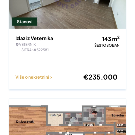
Stanovi
2
Izlaz iz Veternika
143
m
VETERNIK
ŠESTOSOBAN
ŠIFRA: #522581
€
235.000
Više o nekretnini >