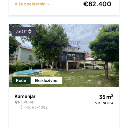
€
82.400
Više o nekretnini >
360°
Kuće
Ekskluzivno
2
Kamenjar
35
m
NOVI SAD
VIKENDICA
ŠIFRA: #574082