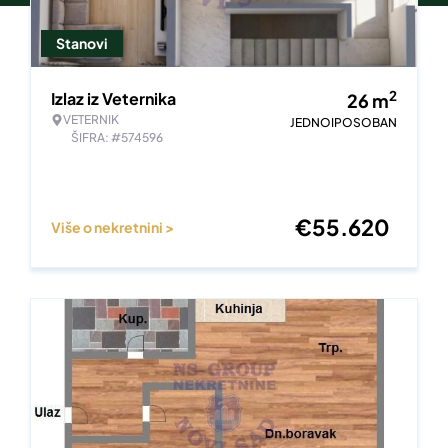
Stanovi
2
Izlaz iz Veternika
26
m
VETERNIK
JEDNOIPOSOBAN
ŠIFRA: #574596
€
55.620
Više o nekretnini >