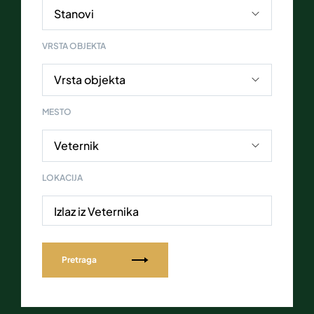
VRSTA OBJEKTA
MESTO
LOKACIJA
Izlaz iz Veternika
Pretraga