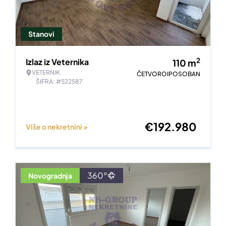
Stanovi
2
Izlaz iz Veternika
110
m
VETERNIK
ČETVOROIPOSOBAN
ŠIFRA: #522587
€
192.980
Više o nekretnini >
360°
Novogradnja