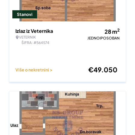
Stanovi
2
Izlaz iz Veternika
28
m
VETERNIK
JEDNOIPOSOBAN
ŠIFRA: #564574
€
49.050
Više o nekretnini >