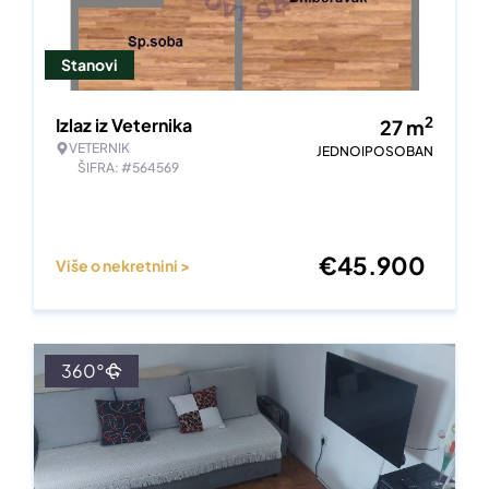
Stanovi
2
Izlaz iz Veternika
27
m
VETERNIK
JEDNOIPOSOBAN
ŠIFRA: #564569
€
45.900
Više o nekretnini >
360°