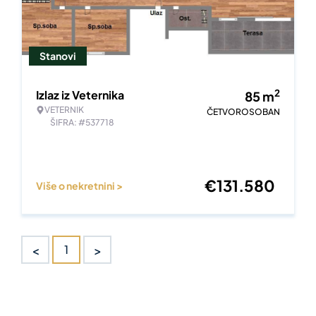
Stanovi
2
Izlaz iz Veternika
85
m
VETERNIK
ČETVOROSOBAN
ŠIFRA: #537718
€
131.580
Više o nekretnini >
<
>
1