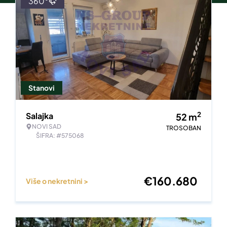
360°
Stanovi
2
Salajka
52
m
NOVI SAD
TROSOBAN
ŠIFRA: #575068
€
160.680
Više o nekretnini >