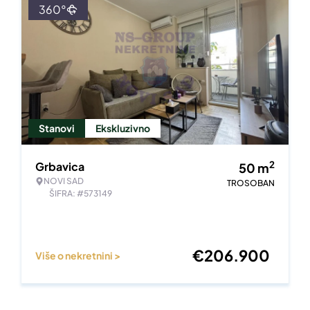
360°
Stanovi
Ekskluzivno
2
Grbavica
50
m
NOVI SAD
TROSOBAN
ŠIFRA: #573149
€
206.900
Više o nekretnini >