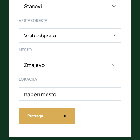
VRSTA OBJEKTA
MESTO
LOKACIJA
Izaberi mesto
Pretraga