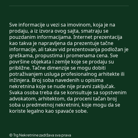
Sve informacije u vezi sa imovinom, koja je na
prodaju, a iz izvora ovog sajta, smatraju se
pouzdanim informacijama. Internet prezentacija
kao takva je napravljena da prezentuje tačne
informacije, ali takav vid prezentovanja podložan je
greškama, propustima i promenama cena. Sve
površine objekata i zemlje koje se prodaju su
približne. Tačne dimenzije se mogu dobiti
potraživanjem usluga profesionalnog arhitekte ili
inžinjera. Broj soba navedenih u opisima
nekretnina koje se nude nije pravni zaključak.
Svaka osoba treba da se konsultuje sa sopstvenim
advokatom, arhitektom, da proceni tačan broj
soba u predmetnoj nekretnini, koje mogu da se
koriste legalno kao spavaće sobe.
©
Trg Nekretnine
zadržava sva prava