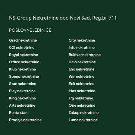
NS-Group Nekretnine doo Novi Sad, Reg.br. 711
POSLOVNE JEDINICE
Grad nekretnine
City nekretnine
021 nekretnine
Info nekretnine
Royal nekretnine
Bulevar nekretnine
Office nekretnine
Halo nekretnine
Klub nekretnine
Eho nekretnine
Spens nekretnine
Win nekretnine
Stan nekretnine
Exit nekretnine
Play nekretnine
Max nekretnine
King nekretnine
Trg nekretnine
Arts nekretnine
One nekretnine
Renta stan
Zakup nekretnine
Prodaja nekretnine
Lumo nekretnine