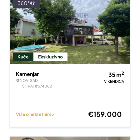
360°
Kuće
Ekskluzivno
2
Kamenjar
35
m
NOVI SAD
VIKENDICA
ŠIFRA: #574082
€
159.000
Više o nekretnini >