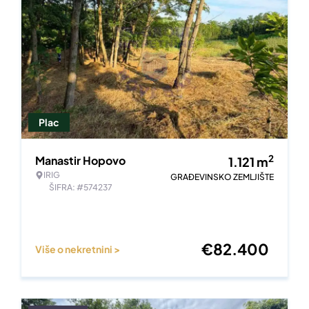
Plac
2
Manastir Hopovo
1.121
m
IRIG
GRAĐEVINSKO ZEMLJIŠTE
ŠIFRA: #574237
€
82.400
Više o nekretnini >