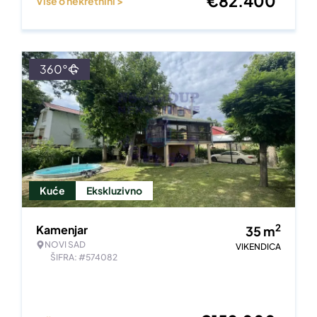
€
82.400
Više o nekretnini >
360°
Kuće
Ekskluzivno
2
Kamenjar
35
m
NOVI SAD
VIKENDICA
ŠIFRA: #574082