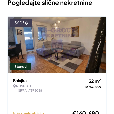
Pogledajte slične nekretnine
360°
Stanovi
2
Salajka
52
m
NOVI SAD
TROSOBAN
ŠIFRA: #575068
€
160.680
Više o nekretnini >