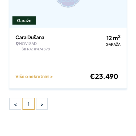
Garaže
2
Cara Dušana
12
m
NOVI SAD
GARAŽA
ŠIFRA: #474598
€
23.490
Više o nekretnini >
<
>
1