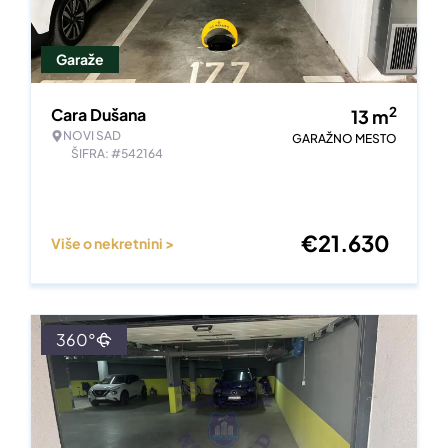
Garaže
2
Cara Dušana
13
m
NOVI SAD
GARAŽNO MESTO
ŠIFRA: #542164
€
21.630
Više o nekretnini >
360°