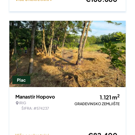
Plac
2
Manastir Hopovo
1.121
m
IRIG
GRAĐEVINSKO ZEMLJIŠTE
ŠIFRA: #574237