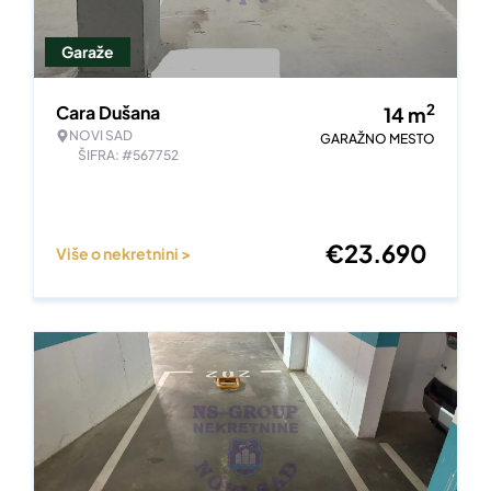
Garaže
2
Cara Dušana
14
m
NOVI SAD
GARAŽNO MESTO
ŠIFRA: #567752
€
23.690
Više o nekretnini >