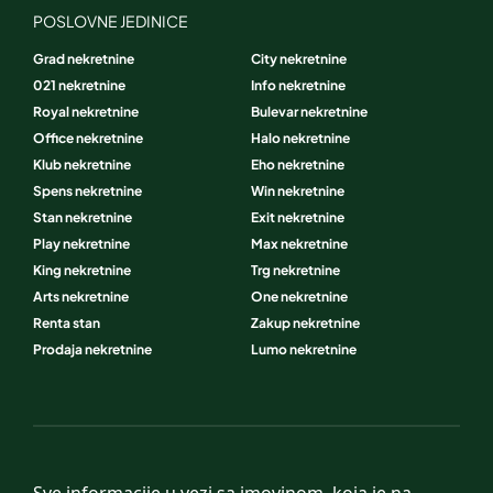
POSLOVNE JEDINICE
Grad nekretnine
City nekretnine
021 nekretnine
Info nekretnine
Royal nekretnine
Bulevar nekretnine
Office nekretnine
Halo nekretnine
Klub nekretnine
Eho nekretnine
Spens nekretnine
Win nekretnine
Stan nekretnine
Exit nekretnine
Play nekretnine
Max nekretnine
King nekretnine
Trg nekretnine
Arts nekretnine
One nekretnine
Renta stan
Zakup nekretnine
Prodaja nekretnine
Lumo nekretnine