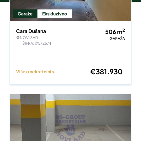
Garaže
Ekskluzivno
2
Cara Dušana
506
m
NOVI SAD
GARAŽA
ŠIFRA: #572674
€
381.930
Više o nekretnini >