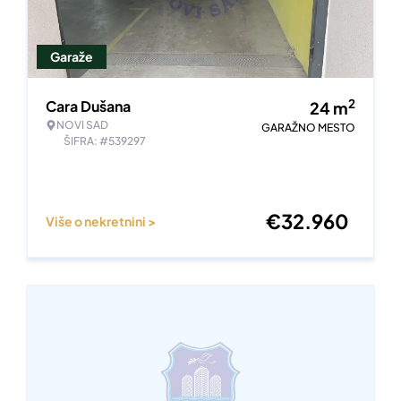
Garaže
2
Cara Dušana
24
m
NOVI SAD
GARAŽNO MESTO
ŠIFRA: #539297
€
32.960
Više o nekretnini >