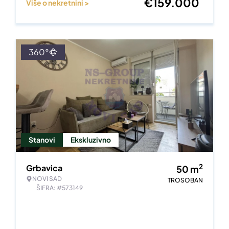
€
159.000
Više o nekretnini >
360°
Stanovi
Ekskluzivno
2
Grbavica
50
m
NOVI SAD
TROSOBAN
ŠIFRA: #573149