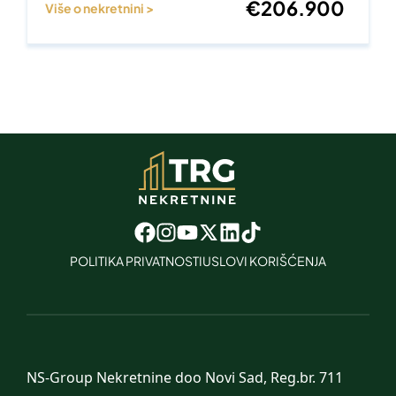
€
206.900
Više o nekretnini >
POLITIKA PRIVATNOSTI
USLOVI KORIŠĆENJA
NS-Group Nekretnine doo Novi Sad, Reg.br. 711