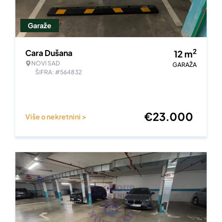
Garaže
2
Cara Dušana
12
m
NOVI SAD
GARAŽA
ŠIFRA: #564832
€
23.000
Više o nekretnini >