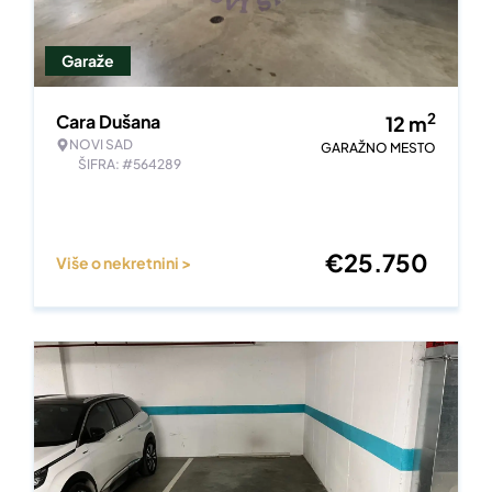
Garaže
2
Cara Dušana
12
m
NOVI SAD
GARAŽNO MESTO
ŠIFRA: #564289
€
25.750
Više o nekretnini >