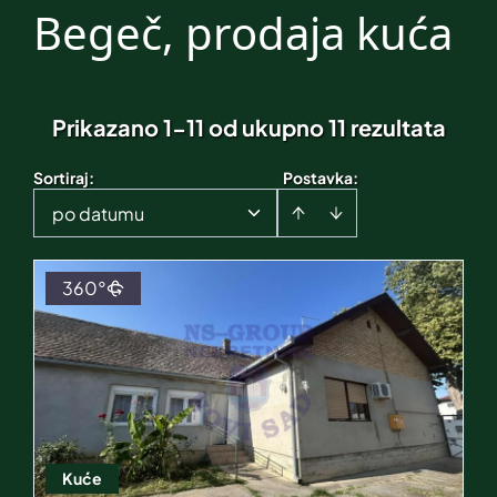
Begeč, prodaja kuća
Prikazano 1-11 od ukupno 11 rezultata
Sortiraj
:
Postavka:
po datumu
360°
Kuće