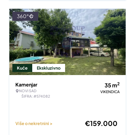
360°
Kuće
Ekskluzivno
2
Kamenjar
35
m
NOVI SAD
VIKENDICA
ŠIFRA: #574082
€
159.000
Više o nekretnini >