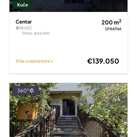
Kuće
2
Centar
200
m
BEGEČ
SPRATNA
ŠIFRA: #457891
€
139.050
Više o nekretnini >
360°