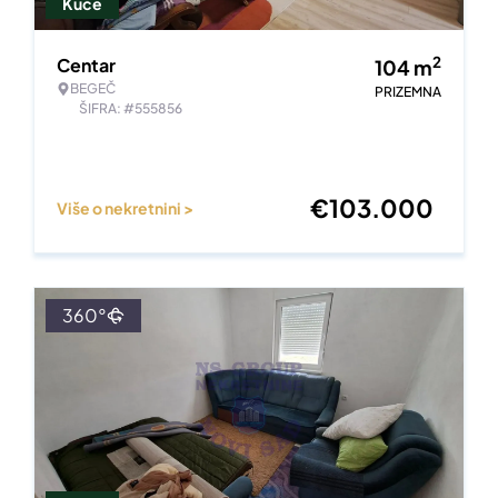
Kuće
2
Centar
104
m
BEGEČ
PRIZEMNA
ŠIFRA: #555856
€
103.000
Više o nekretnini >
360°