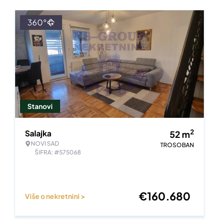
360°
Stanovi
2
Salajka
52
m
NOVI SAD
TROSOBAN
ŠIFRA: #575068
€
160.680
Više o nekretnini >