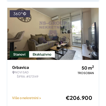
360°
Stanovi
Ekskluzivno
2
Grbavica
50
m
NOVI SAD
TROSOBAN
ŠIFRA: #573149
€
206.900
Više o nekretnini >