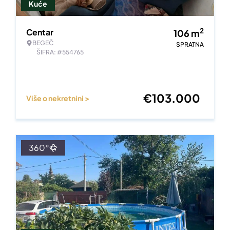
Kuće
2
Centar
106
m
BEGEČ
SPRATNA
ŠIFRA: #554765
€
103.000
Više o nekretnini >
360°