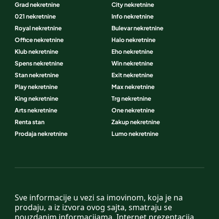
Grad nekretnine
City nekretnine
021 nekretnine
Info nekretnine
Royal nekretnine
Bulevar nekretnine
Office nekretnine
Halo nekretnine
Klub nekretnine
Eho nekretnine
Spens nekretnine
Win nekretnine
Stan nekretnine
Exit nekretnine
Play nekretnine
Max nekretnine
King nekretnine
Trg nekretnine
Arts nekretnine
One nekretnine
Renta stan
Zakup nekretnine
Prodaja nekretnine
Lumo nekretnine
Sve informacije u vezi sa imovinom, koja je na
prodaju, a iz izvora ovog sajta, smatraju se
pouzdanim informacijama. Internet prezentacija