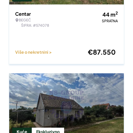
2
Centar
44
m
BEGEČ
SPRATNA
ŠIFRA: #574078
€
87.550
Više o nekretnini >
Kuće
Ekskluzivno