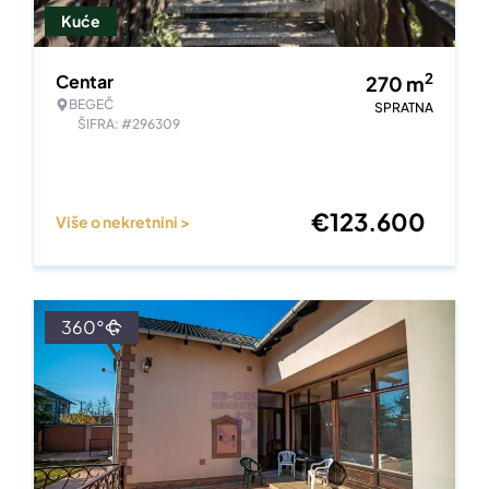
Kuće
2
Centar
270
m
BEGEČ
SPRATNA
ŠIFRA: #296309
€
123.600
Više o nekretnini >
360°