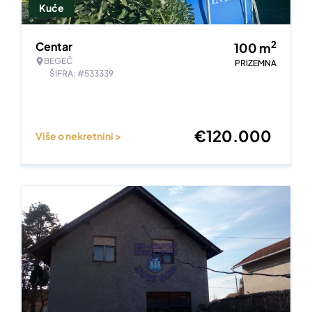
Kuće
2
Centar
100
m
BEGEČ
PRIZEMNA
ŠIFRA: #533339
€
120.000
Više o nekretnini >