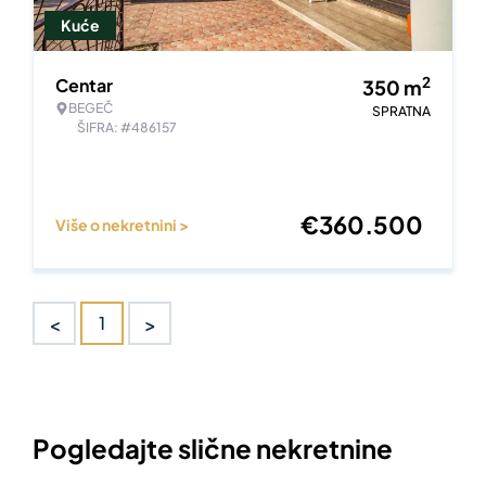
Kuće
2
Centar
350
m
BEGEČ
SPRATNA
ŠIFRA: #486157
€
360.500
Više o nekretnini >
<
>
1
Pogledajte slične nekretnine