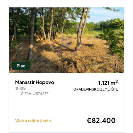
Plac
2
Manastir Hopovo
1.121
m
IRIG
GRAĐEVINSKO ZEMLJIŠTE
ŠIFRA: #574237
€
82.400
Više o nekretnini >