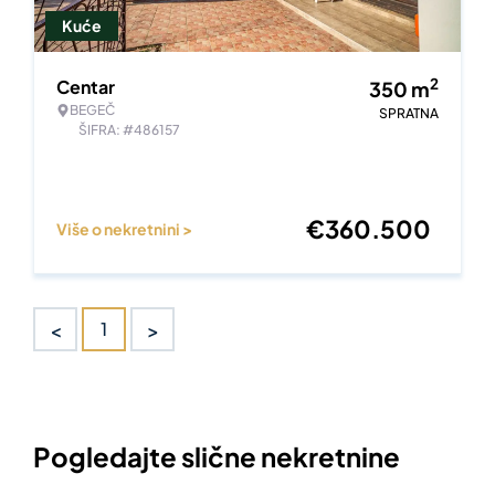
Kuće
2
Centar
350
m
BEGEČ
SPRATNA
ŠIFRA: #486157
€
360.500
Više o nekretnini >
<
>
1
Pogledajte slične nekretnine