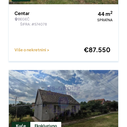
2
Centar
44
m
BEGEČ
SPRATNA
ŠIFRA: #574078
€
87.550
Više o nekretnini >
Kuće
Ekskluzivno