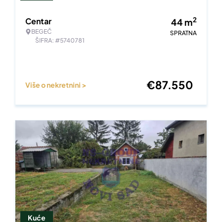
2
Centar
44
m
BEGEČ
SPRATNA
ŠIFRA: #5740781
€
87.550
Više o nekretnini >
Kuće