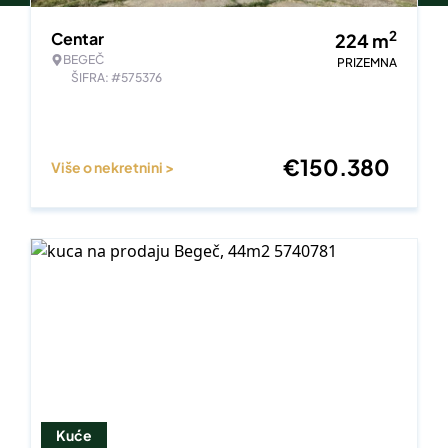
2
Centar
224
m
BEGEČ
PRIZEMNA
ŠIFRA: #575376
€
150.380
Više o nekretnini >
Kuće