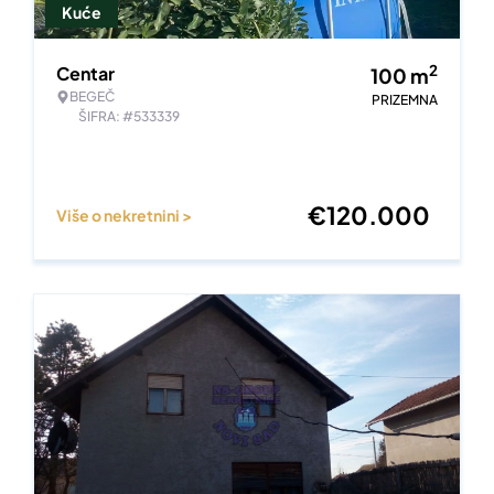
Kuće
2
Centar
100
m
BEGEČ
PRIZEMNA
ŠIFRA: #533339
€
120.000
Više o nekretnini >