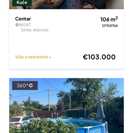
Kuće
2
Centar
106
m
BEGEČ
SPRATNA
ŠIFRA: #554765
€
103.000
Više o nekretnini >
360°