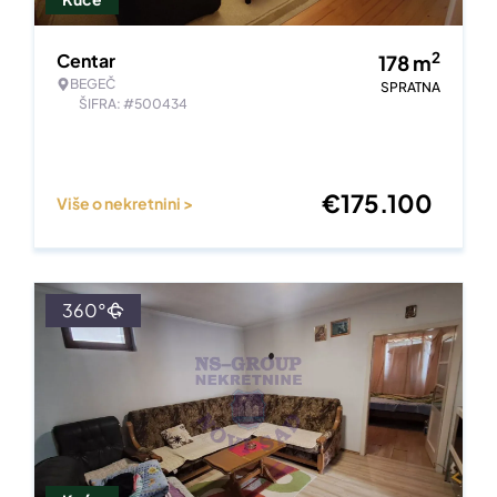
2
Centar
178
m
BEGEČ
SPRATNA
ŠIFRA: #500434
€
175.100
Više o nekretnini >
360°