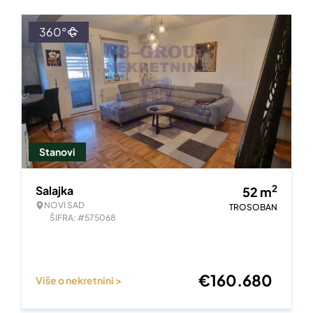
360°
Stanovi
2
Salajka
52
m
NOVI SAD
TROSOBAN
ŠIFRA: #575068
€
160.680
Više o nekretnini >