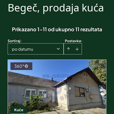
Begeč, prodaja kuća
Prikazano 1-11 od ukupno 11 rezultata
Sortiraj
:
Postavka:
po datumu
360°
Kuće