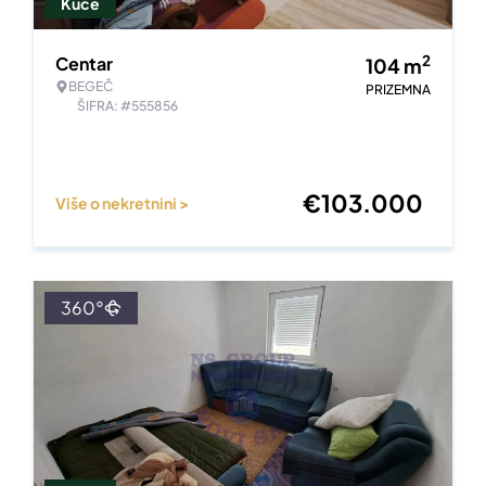
Kuće
2
Centar
104
m
BEGEČ
PRIZEMNA
ŠIFRA: #555856
€
103.000
Više o nekretnini >
360°