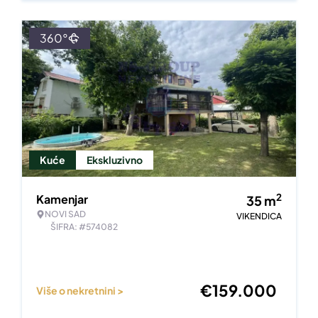
360°
Kuće
Ekskluzivno
2
Kamenjar
35
m
NOVI SAD
VIKENDICA
ŠIFRA: #574082
€
159.000
Više o nekretnini >