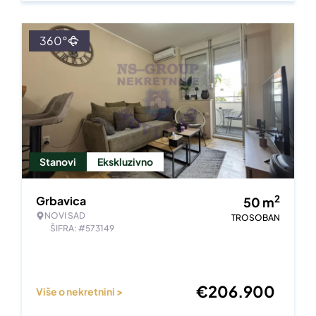
360°
Stanovi
Ekskluzivno
2
Grbavica
50
m
NOVI SAD
TROSOBAN
ŠIFRA: #573149
€
206.900
Više o nekretnini >