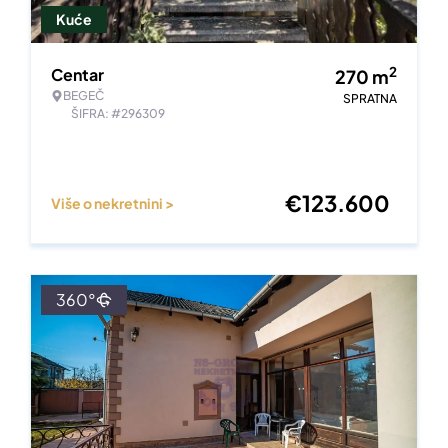
Kuće
2
Centar
270
m
BEGEČ
SPRATNA
ŠIFRA: #296309
€
123.600
Više o nekretnini >
360°