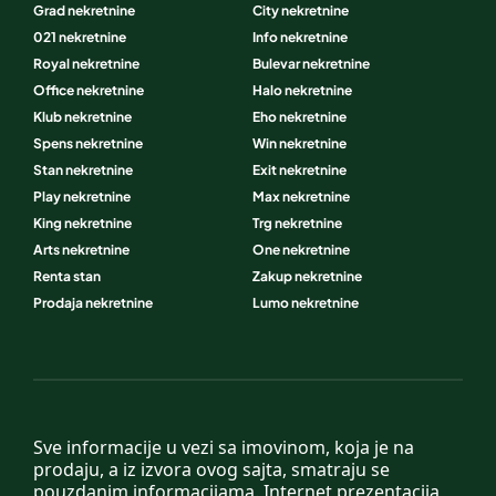
Grad nekretnine
City nekretnine
021 nekretnine
Info nekretnine
Royal nekretnine
Bulevar nekretnine
Office nekretnine
Halo nekretnine
Klub nekretnine
Eho nekretnine
Spens nekretnine
Win nekretnine
Stan nekretnine
Exit nekretnine
Play nekretnine
Max nekretnine
King nekretnine
Trg nekretnine
Arts nekretnine
One nekretnine
Renta stan
Zakup nekretnine
Prodaja nekretnine
Lumo nekretnine
Sve informacije u vezi sa imovinom, koja je na
prodaju, a iz izvora ovog sajta, smatraju se
pouzdanim informacijama. Internet prezentacija