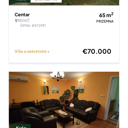
2
Centar
65
m
BEGEČ
PRIZEMNA
ŠIFRA: #572991
€
70.000
Više o nekretnini >
Kuće