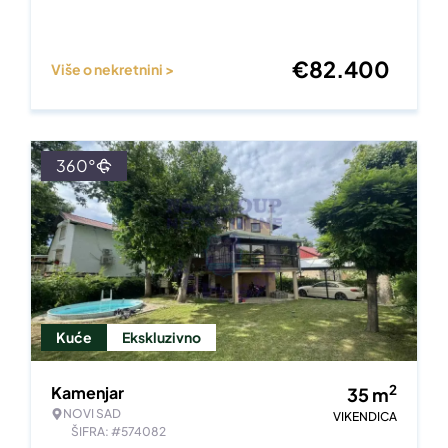
€
82.400
Više o nekretnini >
360°
Kuće
Ekskluzivno
2
Kamenjar
35
m
NOVI SAD
VIKENDICA
ŠIFRA: #574082