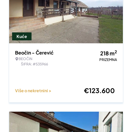
Kuće
2
Beočin - Čerević
218
m
BEOČIN
PRIZEMNA
ŠIFRA: #535966
€
123.600
Više o nekretnini >