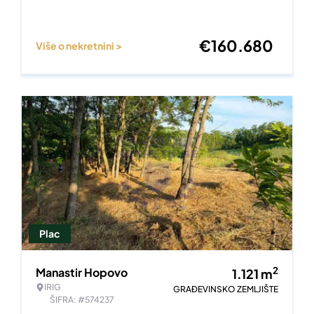
€
160.680
Više o nekretnini >
Plac
2
Manastir Hopovo
1.121
m
IRIG
GRAĐEVINSKO ZEMLJIŠTE
ŠIFRA: #574237