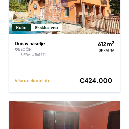
Kuće
Ekskluzivno
2
Dunav naselje
612
m
BEOČIN
SPRATNA
ŠIFRA: #561991
€
424.000
Više o nekretnini >