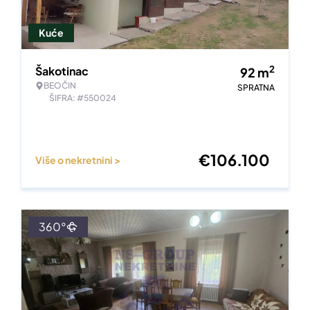
Kuće
2
Šakotinac
92
m
BEOČIN
SPRATNA
ŠIFRA: #550024
€
106.100
Više o nekretnini >
360°