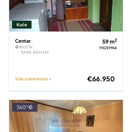
Kuće
2
Centar
59
m
BEOČIN
PRIZEMNA
ŠIFRA: #544335
€
66.950
Više o nekretnini >
360°