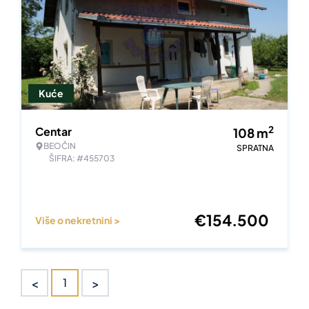
Kuće
2
Centar
108
m
BEOČIN
SPRATNA
ŠIFRA: #455703
€
154.500
Više o nekretnini >
<
>
1