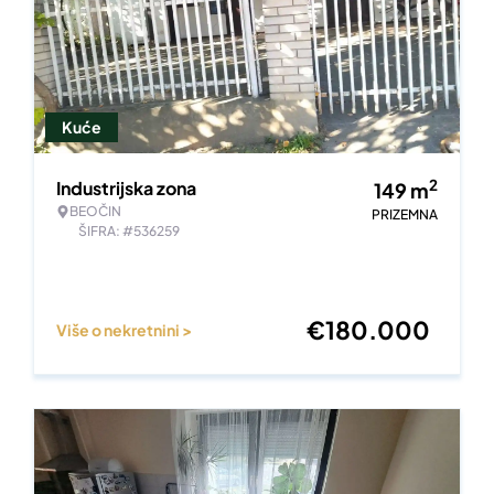
Kuće
2
Industrijska zona
149
m
BEOČIN
PRIZEMNA
ŠIFRA: #536259
€
180.000
Više o nekretnini >