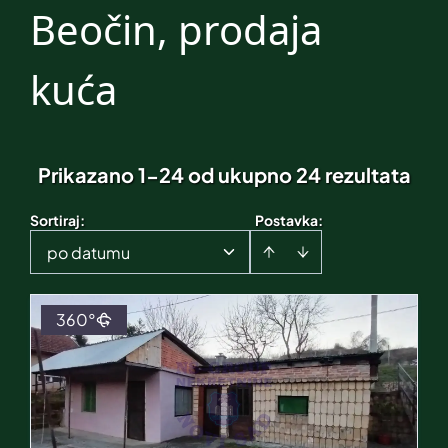
Beočin, prodaja
kuća
Prikazano 1-24 od ukupno 24 rezultata
Sortiraj
:
Postavka:
po datumu
360°