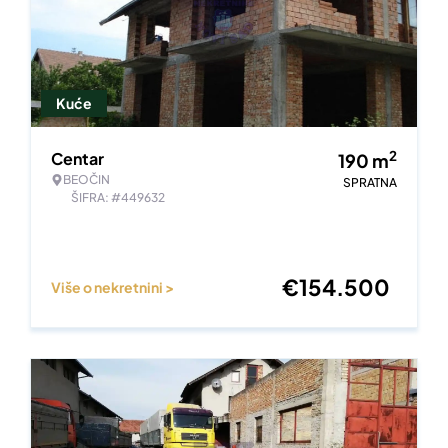
Kuće
2
Centar
190
m
BEOČIN
SPRATNA
ŠIFRA: #449632
€
154.500
Više o nekretnini >