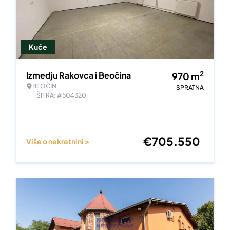
Kuće
2
Izmedju Rakovca i Beočina
970
m
BEOČIN
SPRATNA
ŠIFRA: #504320
€
705.550
Više o nekretnini >