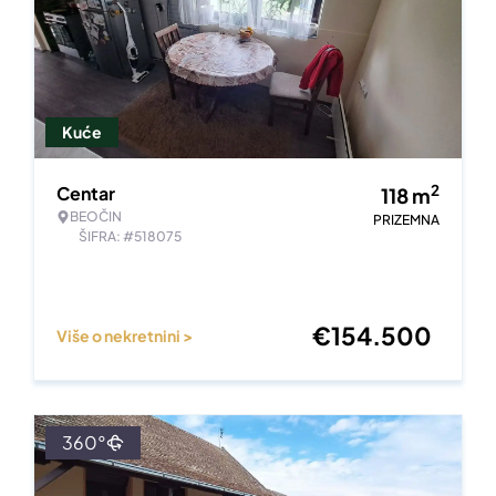
Kuće
2
Centar
118
m
BEOČIN
PRIZEMNA
ŠIFRA: #518075
€
154.500
Više o nekretnini >
360°