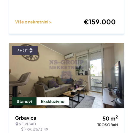
€
159.000
Više o nekretnini >
360°
Stanovi
Ekskluzivno
2
Grbavica
50
m
NOVI SAD
TROSOBAN
ŠIFRA: #573149