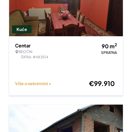
Kuće
2
Centar
90
m
BEOČIN
SPRATNA
ŠIFRA: #483514
€
99.910
Više o nekretnini >