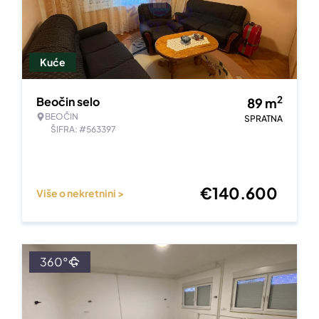
Kuće
2
Beočin selo
89
m
BEOČIN
SPRATNA
ŠIFRA: #563397
€
140.600
Više o nekretnini >
360°