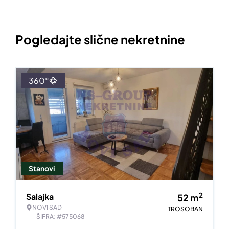
Pogledajte slične nekretnine
360°
Stanovi
2
Salajka
52
m
NOVI SAD
TROSOBAN
ŠIFRA: #575068