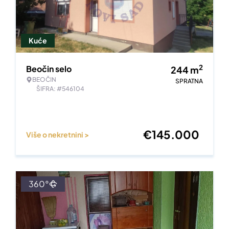
Kuće
2
Beočin selo
244
m
BEOČIN
SPRATNA
ŠIFRA: #546104
€
145.000
Više o nekretnini >
360°