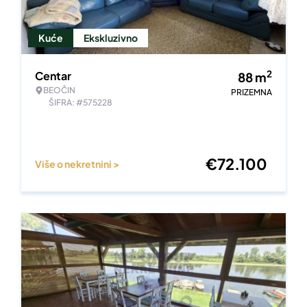
Kuće
Ekskluzivno
2
Centar
88
m
BEOČIN
PRIZEMNA
ŠIFRA: #575228
€
72.100
Više o nekretnini >