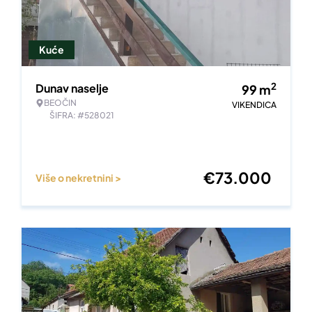
Kuće
2
Dunav naselje
99
m
BEOČIN
VIKENDICA
ŠIFRA: #528021
€
73.000
Više o nekretnini >