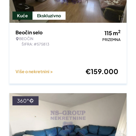
Kuće
Ekskluzivno
2
Beočin selo
115
m
BEOČIN
PRIZEMNA
ŠIFRA: #575813
€
159.000
Više o nekretnini >
360°