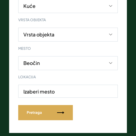
VRSTA OBJEKTA
MESTO
LOKACIJA
Izaberi mesto
Pretraga