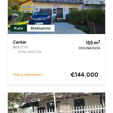
Kuće
Ekskluzivno
2
Centar
155
m
BEOČIN
DVOJNA KUĆA
ŠIFRA: #557738
€
144.000
Više o nekretnini >