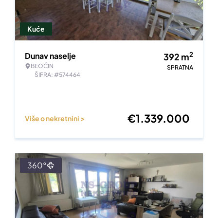
Kuće
2
Dunav naselje
392
m
BEOČIN
SPRATNA
ŠIFRA: #574464
€
1.339.000
Više o nekretnini >
360°