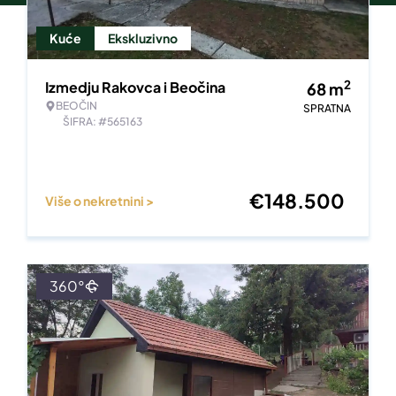
Kuće
Ekskluzivno
2
Izmedju Rakovca i Beočina
68
m
BEOČIN
SPRATNA
ŠIFRA: #565163
€
148.500
Više o nekretnini >
360°