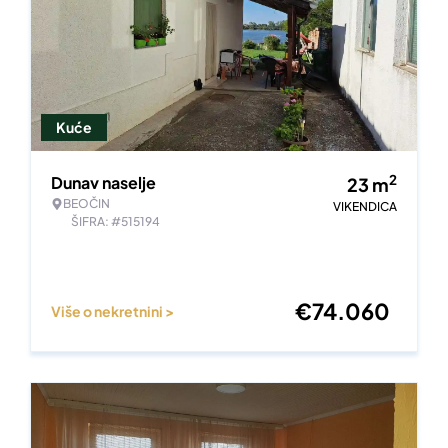
Kuće
2
Dunav naselje
23
m
BEOČIN
VIKENDICA
ŠIFRA: #515194
€
74.060
Više o nekretnini >