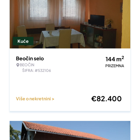
Kuće
2
Beočin selo
144
m
BEOČIN
PRIZEMNA
ŠIFRA: #532106
€
82.400
Više o nekretnini >