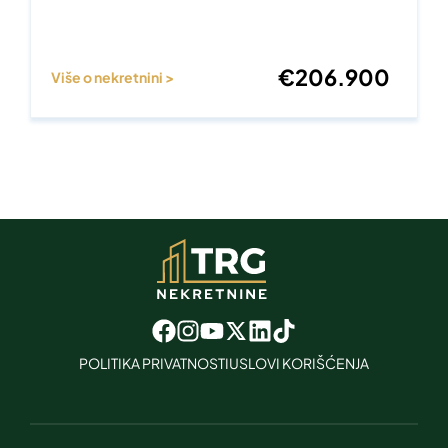
€
206.900
Više o nekretnini >
POLITIKA PRIVATNOSTI
USLOVI KORIŠĆENJA