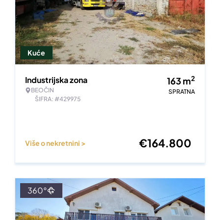
Kuće
2
Industrijska zona
163
m
BEOČIN
SPRATNA
ŠIFRA: #429975
€
164.800
Više o nekretnini >
360°