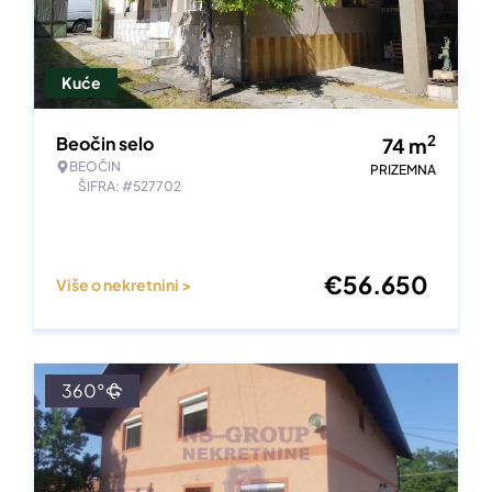
Kuće
2
Beočin selo
74
m
BEOČIN
PRIZEMNA
ŠIFRA: #527702
€
56.650
Više o nekretnini >
360°