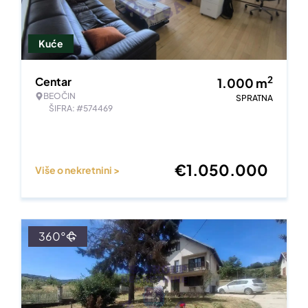
Kuće
2
Centar
1.000
m
BEOČIN
SPRATNA
ŠIFRA: #574469
€
1.050.000
Više o nekretnini >
360°