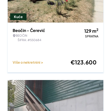
Kuće
2
Beočin - Čerević
129
m
BEOČIN
SPRATNA
ŠIFRA: #550684
€
123.600
Više o nekretnini >